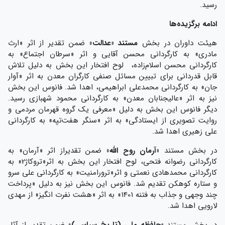
رسید.
ادامه برگزیده‌ها
هیئت داوران در بخش
مستند «عدالت»
ضمن تقدیر از اثر «ارث
مادری» به کارگردانی محسن آقایی و اثر «سرطان اجتماع» به
کارگردانی محسن اسلام‌زاده، لوح افتخار این بخش به دلیل تلاش
قابل قدردانی برای تبیین مسائل صنفی کارگران معدن به اثر «آوار
جان» به کارگردانی محمدعلی ابراهیمی، اهدا شد. فانوس این بخش
نیز به اثر «عالیجنابان معدن» به کارگردانی محمود شهبازی رسید.
دیگر فانوس این بخش به دلیل «معرفی یک گروه قهرمان مردمی و
روایت تصویری از ایستادگی» به اثر «سنگر هفت‌تپه» به کارگردانی
علی زهیری اهدا شد.
در بخش مستند
«آرمان روح الله»
ضمن تقدیراز اثر «آرمان» به
کارگردانی رضوانه فتحی، لوح افتخار این بخش به اثر«تروکاژ2» به
کارگردانی محمدهادی نعمتی و اثر«ترورامنیت» به کارگردانی علی سرو
و ستاره کوهکن تقدیم شد. فانوس این بخش نیز به دلیل «پرداخت
چند وجهی و جذاب به فتنه 1401» به اثر «هشت نفرت انگیز» از مهدی
لارویی اهدا شد.