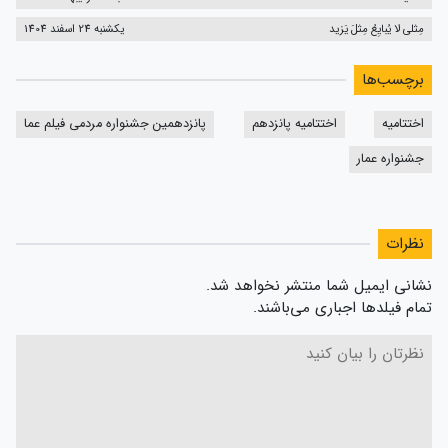
مِثلی لا یُبایِعُ مِثلَ یَزید
یکشنبه 24 اسفند 1404
برچسب‌ها
اختتامیه
اختتامیه پانزدهم
پانزدهمین جشنواره مردمی فیلم عما
جشنواره عمار
نظرات
نشانی ایمیل شما منتشر نخواهد شد.
تمام فیلدها اجباری می‌باشند.