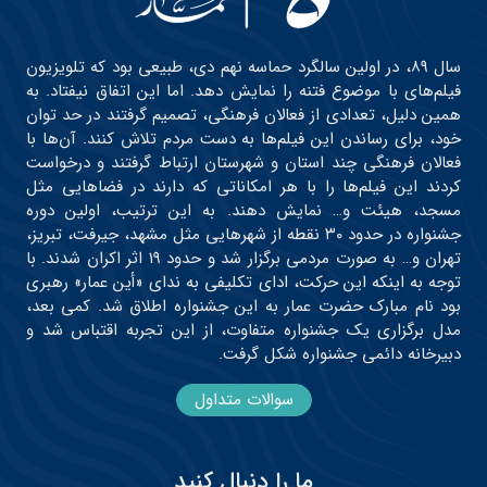
سال ۸۹، در اولین سالگرد حماسه نهم دی، طبیعی بود که تلویزیون
فیلم‌های با موضوع فتنه را نمایش دهد. اما این اتفاق نیفتاد. به
همین دلیل، تعدادی از فعالان فرهنگی، تصمیم گرفتند در حد توان
خود، برای رساندن این فیلم‌ها به دست مردم تلاش کنند. آن‌ها با
فعالان فرهنگی چند استان و شهرستان ارتباط گرفتند و درخواست
کردند این فیلم‌ها را با هر امکاناتی که دارند در فضاهایی مثل
مسجد، هیئت و… نمایش دهند. به این ترتیب، اولین دوره
جشنواره در حدود ۳۰ نقطه از شهرهایی مثل مشهد، جیرفت، تبریز،
تهران و… به صورت مردمی برگزار شد و حدود ۱۹ اثر اکران شدند. با
توجه به اینکه این حرکت، ادای تکلیفی به ندای «أین عمار» رهبری
بود نام مبارک حضرت عمار به این جشنواره اطلاق شد. کمی بعد،
مدل برگزاری یک جشنواره متفاوت، از این تجربه اقتباس شد و
دبیرخانه دائمی جشنواره شکل گرفت.
سوالات متداول
ما را دنبال کنید