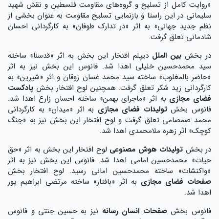
«روایت کامل از تسلیح و گروه‌های مقاومت فلسطین و نقش شهید
سلیمانی در این راستا و بازنمایی تسلیح مقاومت به عنوان بخشی از
نظم جدید جهانی» به اثر «در تدارک طوفان» به کارگردانی احسان
شادمانی تعلق گرفت.
در بخش
بین الملل
دیپلم افتخار این بخش به اثر «قدسنا» ساخته
سید محمدحسین خلیلی اهدا شد. فانوس این بخش نیز به اثر
«حاضر بالمغلوب» ساخته سید محمد غسان زوقان و اثر «شیرین» به
کارگردانی زید شکر تعلق گرفت. همچنین لوح افتخار بخش
پادکست
فضای مجازی
به اثر «ماجرای بهمن» ساخته احسان زارع اهدا شد.
فانوس بخش
تولیدات فضای مجازی
به اثر «میدان» به کارگردانی
محمد صمصامی تعلق گرفت و لوح افتخار این بخش نیز به «جنگ
کوچک» اثر زهره ملامحمدی اهدا شد.
در بخش
تولیدات هوش مصنوعی
لوح افتخار این بخش به اثر «حق
حیات» محمدحسین امامی اهدا شد. فانوس این بخش نیز به اثر
«واکنشات» ساخته محمدحسین امانی رسید. لوح افتخار بخش
صفحات فضای مجازی
به اثر «بافتار» ساخته مرتضی ابراهیم پور
اهدا شد.
فانوس بخش
صفحات انسان رسانه
نیز به حسین جنتی و فانوس