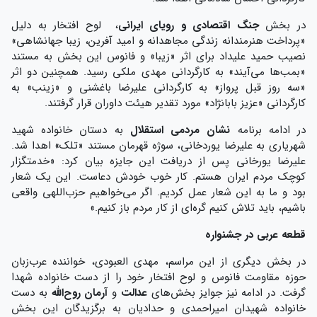
در بخش
جنگ اقتصادی و رویای ایرانی
، لوح افتخار به دلیل
«پرداخت هنرمندانه زندگی مجاهدانه و امید آفرین، زیبا جهانشاهی»
نصیب حمید علیداد برای اثر «زیبا» و فانوس این بخش به مستند
«بمب‌ها می‌آیند» به کارگردانی مهدی ملکی رسید. همچنین دو اثر
«سه روز قبل پرواز» به کارگردانی علیرضا باغشنی و «زینب» به
کارگردانی «عزیز بابانژاد» مورد تقدیر هیئت داوران قرار گرفتند.
در ادامه برنامه
نشان مردمی استقلال
به دستان خانواده شهید
شهریاری به علیرضا یوردخانی، سوژه قهرمان مستند «تلک» اهدا شد.
علیرضا یورخانی پس از دریافت این جایزه بیان کرد: «خدمتگزار
کوچک مردم ایران هستم. کار خوب خودش دعاست. این یک شعار
بود و ما به این شعار عمل کردیم. اگر می‌خواهیم حزب‌اللهی واقعی
باشیم، باید تلاش کنیم گره‌ای از کار مردم باز کنیم.»
قطعه عربی در جشنواره
در بخش دیگری از این مراسم، مهدی العبودی، خواننده عرب‌زبان
حوزه مقاومت فانوس و لوح افتخار خود را از دست خانواده شهدا
گرفت. در ادامه نیز جوایز بخش‌های
عدالت
و
آرمان روح‌الله
به دست
خانواده شهیدان امیراحمدی و حدادیان به برگزیدگان این بخش