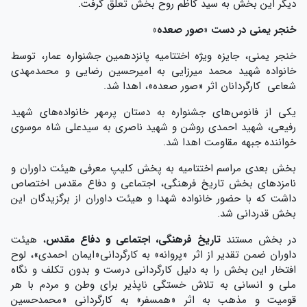
دیگر این بخش به سید کاظم روح بخش تعلق گرفت.
خنجر یمنی در دست «صور صعده»
خنجر یمنی، جایزه ویژه اختتامیه پانزدهمین جشنواره عمار، توسط
خانواده شهید محمد میرزایی به امیرحسین رضایی و محمدمهدی
شعاعی کارگردانان اثر «صور صعده»، اهدا شد.
یکی از فانوس‌های جشنواره به دستان پرمهر خانواده‌های شهید
رفیعی، شهید احمدی روشن و شهید ناصری به سیدعلی شاه‌ موسوی
خواننده جبهه مقاومت اهدا شد.
بخش بعدی مراسم اختتامیه به پخش کلیپ معرفی هیئت داوران و
نامزدهای بخش تاریخ فرهنگی، اجتماعی و دفاع مقدس اختصاص
داشت که با حضور خانواده شهدا و هیئت داوران از برگزیدگان این
بخش قدردانی شد.
در بخش مستند
تاریخ فرهنگی، اجتماعی و دفاع مقدس
، هیئت
داوران ضمن تقدیر از اثر «پروانه» به کارگردانی«ایمان احمدی»، لوح
افتخار این بخش را به دلیل کارگردانی درست و بدون تکلف و نگاه
ملی و انسانی به تلاش خستگی ناپذیر برای وطن و مردم با هر
قومیت و مذهب به اثر «همسفر» به کارگردانی «محمدحسین