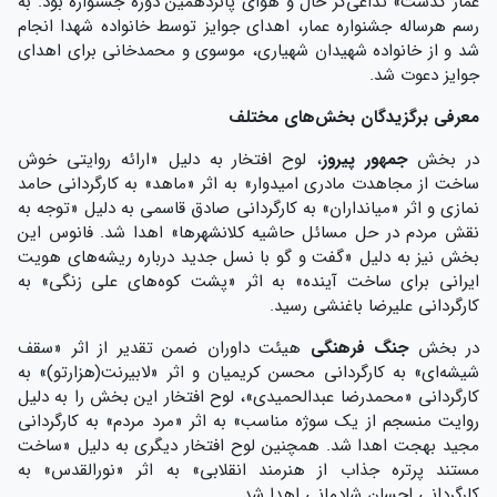
عمار گذشت» تداعی‌گر حال و هوای پانزدهمین دوره جشنواره بود. به
رسم هرساله جشنواره عمار، اهدای جوایز توسط خانواده شهدا انجام
شد و از خانواده شهیدان شهیاری، موسوی و محمدخانی برای اهدای
جوایز دعوت شد.
معرفی برگزیدگان بخش‌های مختلف
در بخش
جمهور پیروز
، لوح افتخار به دلیل «ارائه روایتی خوش
ساخت از مجاهدت مادری امیدوار» به اثر «ماهد» به کارگردانی حامد
نمازی و اثر «میانداران» به کارگردانی صادق قاسمی به دلیل «توجه به
نقش مردم در حل مسائل حاشیه کلانشهرها» اهدا شد. فانوس این
بخش نیز به دلیل «گفت و گو با نسل جدید درباره ریشه‌های هویت
ایرانی برای ساخت آینده» به اثر «پشت کوه‌های علی زنگی» به
کارگردانی علیرضا باغنشی رسید.
در بخش
جنگ فرهنگی
هیئت داوران ضمن تقدیر از اثر «سقف
شیشه‌ای» به کارگردانی محسن کریمیان و اثر «لابیرنت(هزارتو)» به
کارگردانی «محمدرضا عبدالحمیدی»، لوح افتخار این بخش را به دلیل
روایت منسجم از یک سوژه مناسب» به اثر «مرد مردم» به کارگردانی
مجید بهجت اهدا شد. همچنین لوح افتخار دیگری به دلیل «ساخت
مستند پرتره جذاب از هنرمند انقلابی» به اثر «نورالقدس» به
کارگردانی احسان شادمانی اهدا شد.