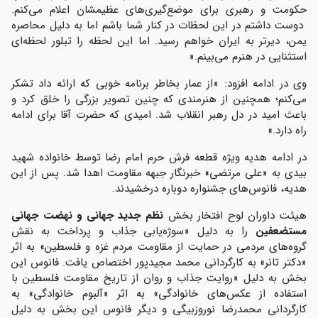
حکومت و رهبری برای موضع‌گیری‌های عظیمشان اعلام می‌کنم.
دوست داشتم در این لحظات در کنار شما باشم اما به دلیل محاصره
یمن، دیرتر به ایران خواهم رسید. اما این لحظه‌ را تبلور لحظه‌ای
استثنایی در هنرم می‌بینم.«
وی در ادامه افزود: «از عمار بخاطر برنامه خوبی که ارائه داد تشکر
می‌کنم؛ همچنین از هنرمندی که چنین تصویر بزرگی را خلق کرد و
باعث امید در دل رهبر انقلاب شد. امیدی که حضرت آقا برای ادامه
راه دارد.»
در ادامه هدیه ویژه قطعه فرش حرم امام رضا توسط خانواده شهید
بیدی به «علی مرتضی» خبرنگار جبهه مقاومت اهدا شد. پس از این
هدیه، فانوس‌های جشنواره دوباره درخشیدند.
هیئت داوران لوح افتخار بخش
نظم جدید جهانی و نهضت جهانی
مستضعفین
را به دلیل «سوژه‌یابی جذاب و پرداخت به نقش
گروه‌های مردمی در حمایت از مقاومت مردم غزه و فلسطین» به اثر
«دکتر تانر» به کارگردانی محمد مجیدپور اختصاص یافت. فانوس این
بخش به دلیل «روایت جذاب و روان از تاریخ مقاومت فلسطین با
استفاده از عکس‌های خانوادگی» به اثر «آلبوم خانوادگی» به
کارگردانی محمدرضا نوروزبیگی و دیگر فانوس این بخش به دلیل