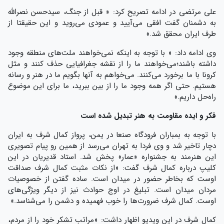
علی مرتضی در ادامه تصریح کرد: « قبل از جنگ، سیدحسن نصرالله
به دشمنان گفت افقی می‌آیید و عمودی می‌روید و این حقیقتا از
طرف ایران محقق شد.»
وی ادامه داد: « با توجه به اینکه نمی‌خواهند ملت‌های منطقه وجود
داشته باشند؛می‌خواهند ما را از نقشه جغرافیایی حذف کنند و مثل
کرونا با ما برخورد می‌کنند. می‌خواهم به آنها بگویم ما در هنر و رسانه
هستیم. حتی اگر همه وجود ما را از بین ببرید، ما برای این موضوع
راه‌حل داریم.»
فکر و ایده مقاومت به هنر تبدیل شده است
با توجه به بمباران فرودگاه صنعا در یمن، پرواز کمال شرف به ایران
دچار تاخیر شد و وی فردا به تهران می‌رسد از همین رو پیام تصویری
این هنرمند به جشنواره «عمار» پخش شد. استاد قدیریان در این
کلیپ درباره کمال شرف گفت: «از نکات مثبت کمال شرف صداقت
اوست که بخاطر حضور در میدان است. ساده گفتن از خصوصیات
مردان میدان است. تبلیغ در اوج حوادث نیز از دیگر ویژگی‌های
اوست. کمال شرف ضرورت‌ها را خوب فهمیده و دشمن را می‌شناسد.»
کمال شرف در این ویدیو اظهار داشت: «مراتب تشکر خود را از مردم،