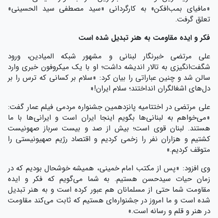
«مافیای بمب‌افکن» به کارگردانی «سید مصطفی سید الحسینی»
تعلق گرفت.
فکر و ایده مقاومت به هنر تبدیل شده است
علی مرتضی خبرنگار لبنانی و مشهور شبکه المیادین، ورود
شگفت‌انگیزی به تالار اندیشه داشت؛ او با یک میکروفون خبری وارد
سالن شد و چنین عباراتی را بیان کرد: «سلام بر کسانی که ترس را بر
دل‌های اشغالگران انداختند؛ سلام ایران!«
علی مرتضی در اختتامیه پانزدهمین جشنواره مردمی فیلم عمار گفت:
«می‌خواهم به لبنانی‌ها بگویم اینجا ایران است و ایرانی‌ها با ما
هستند. لبنان قوی است؛ بیش از صد و بیست سرباز صهونیست
کشتیم و هزاران نفر را زخمی کردیم و اقتصاد رژیم صهیونیستی را
متوقف کردیم.»
وی افزود: «پس از مکتب امام خمینی، همیشه خوشحال بودیم که در
زمان حیات سید‌حسن هستیم. به شما می‌گویم که فکر و ایده
مقاومت شما حتی از مسلمانان هم عبور کرده است و به هنر تبدیل
شده است و ما امروز در جشنواره‌ای‌ هستیم که ثابت می‌کند مقاومت
در هنر و قلم و رسانه است.»