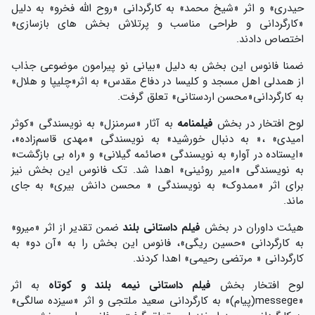
حیدری» و اثر «شیخ محمد» به کارگردانی «روح الله فخرو» به دلیل
«کارگردانی و طراحی مناسب و پرتلاش بخش های بازسازی»
اختصاص دادند.
ضمنا فانوس این بخش به دلیل «بیانی نو پیرامون موضوعی جذاب
از همدلی اهل مسجد و کلیسا در دفاع مقدس» به اثر«چلیپا و هلال»
به کارگردانی«محسن اردستانی» تعلق گرفت.
لوح افتخار در بخش
فیلمنامه
به آثار «سرمنزل» به نویسندگی «کوثر
امیدی» ،« به دنبال خورشید» به نویسندگی «مهدی قاسم‌زاده»،
«ایستاده در آوار» به نویسندگی «صائمه گیلانی» و «راه بی بازگشت»
به نویسندگی «امیر روئینی» اهدا شد. تک فانوس این بخش نیز
برای اثر «ممدوک» به نویسندگی « محسن دانش بیری» به جای
ماند.
هیئت داوران در بخش
فیلم داستانی بلند
ضمن تقدیر از اثر «میرو»
به کارگردانی «حسین ریگی»، فانوس این بخش را به «آن دو» به
کارگردانی « مرتضی رحیمی» اهدا کردند.
لوح افتخار بخش
فیلم داستانی نیمه بلند و کوتاه
به اثر
«messege(پیام)» به کارگردانی سعید ملتجی و اثر «سیزده سالگی»