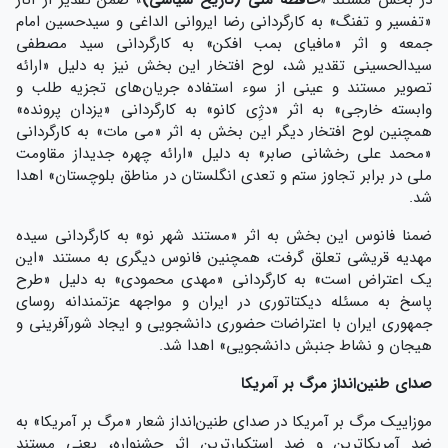
در بخش مستند
«حافظه ملی (تاریخ سیاسی)»
ضمن تقدیر از آثار
«تفسیر و تفنگ» به کارگردانی رضا ایروانی الداغی و سیدحسین امام
جمعه و اثر «مافیای بمب افکن» به کارگردانی سید مصطفی
سیدالحسینی تقدیر شد، لوح افتخار این بخش نیز به دلیل «ارائه
تصویر مستند و عینی از سوء استفاده جریان‌های تجزیه طلب و
وابسته خارجی» به اثر «دژِی کانو» به کارگردانی «یزدان پرونده»
همچنین لوح افتخار دیگر این بخش به اثر «می مات» به کارگردانی
«محمد علی رخشانی صابر» به دلیل «ارائه چهره جدیداز مقاومت
ملی در برابر تجاوز ستم و تعدی انگلستان در مناطق بلوچستان» اهدا
شد.
ضمنا فانوس این بخش به اثر «مستند شهر نو» به کارگردانی سیده
مهدیه قریشی تعلق گرفت، همچنین فانوس دیگری به مستند «این
یک اعتراض است» به کارگردانی «مهدی محمودی» به دلیل «طرح
پاسخ به مسئله دیکتاتوری در ایران و مواجهه عزتمندانه روسای
جمهوری ایران با اعتراضات حضوری دانشجویی و ایجاد شورآفرینی و
هیجان و نشاط جنبش دانشجویی» اهدا شد.
صدای طنین‌انداز مرگ بر آمریکا
موزاییک مرگ بر آمریکا در صدای طنین‌انداز شعار «مرگ بر آمریکا» به
ضد آمریکاترین و ضد استکبارترین اثر جشنواره، یعنی مستند