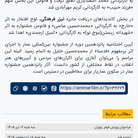
به کارگردانی محمد اسفندیاری تعلق گرفت و فانوس این بخش سهم
«فرزند حبیب» به کارگردانی کریم مهرآبادی شد.
در بخش کاندیداهای دریافت جایزه
تیزر فرهنگی
، لوح افتخار به اثر
«خارج» به کارگردانی «محمدحسین عباسی» و فانوس جشنواره به اثر
«شهیدانه زیستن(موج نو)» به کارگردانی «کمیل ارجمندی» اهدا شد.
آیین اختتامیه پانزدهمین دوره از جشنواره بین‌المللی عمار با اجرای
اثر پرمفهوم «قدسنا» از محمدحسین خلیل به اتمام رسید. البته این
مراسم را می‌توان آغازی برای اکران‌های مردمی و آیین‌های هنر
انقلاب در نقاط مختلفی از کشور دانست. آثار پانزدهمین جشنواره
عمار در سکوی عماریار برای مخاطبین در دسترس است.
https://ammarfilm.ir/?p=36629
مطالب مرتبط
فراخوان پویش قیام راویان
سه شنبه 09 تیر 1405
تمدید شد
سه شنبه 08 اردیبهشت 1405