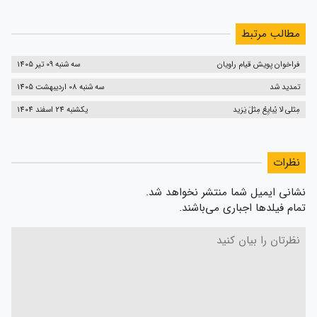
مطالب مرتبط
فراخوان پویش قیام راویان
سه شنبه 09 تیر 1405
تمدید شد
سه شنبه 08 اردیبهشت 1405
مِثلی لا یُبایِعُ مِثلَ یَزید
یکشنبه 24 اسفند 1404
نظرات
نشانی ایمیل شما منتشر نخواهد شد.
تمام فیلدها اجباری می‌باشند.