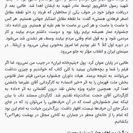
شهید رسول خالقی‌پور توسط مادر شهید به ایشان اهدا شد. طالبی بعد از
دریافت جوایز خود در جواب یکی از مخاطبان که فریاد زد «تو نقطه مقابل
اصغر فرهادی هستی» گفت: ما نقطه مقابل استکبار جهانی هستیم. هر کس
با ماست با ماست و هر کس بر ماست ما هم علیه او هستیم. وی ادامه داد:
جشنواره عمار همیشه برایم رؤیا بود و دوست داشتم مردم بیایند و کار
مردمی شود و به قول امام وقتی مردم بیایند وسط، هر نشدی شد می‌شود.
در دوره اول کلاً ۹ نفر بودیم اما امروز به‌خوبی پیش می‌رود و ان‌شاا… در
سینمای ایران و انقلاب مؤثر به جلو می‌رود.
طالبی در پایان عنوان کرد: پول «یتیم‌خانه ایران» در جیب من نمی‌رود اما اگر
فیلم را شما و بچه‌هایتان ببینید با کلی کتاب که خواندیم و چیزی نداشت
می‌توانند به نتیجه برسند. هیات داوران جشنواره مردمی فیلم عمار فانوس
بخش ملت قهرمان را به اثر «خیر النساء» به کارگردانی آقای علیرضا باغشنی
اهدا کرد. همچنین جایزه ویژه بخش نقد درون گفتمانی به اثر «داد» به
کارگردانی آقای حجت عدالت‌پناه تقدیم شد. کارگردان مستند داد، با بیان
اینکه عمار جشنواره‌ای است که در آن حرف‌هایی را می‌توان زد که در جای
دیگر جای آن حرف‌ها نیست، اظهار داشت: بزرگ‌ترین خیانت به امام این بود
که امام را از خانه‌ای محقر در جماران به کاخی مجلل در بهشت زهرا؟س؟
بکشانیم.
بزرگ‌ترین لطف عمار تربیت نیروست