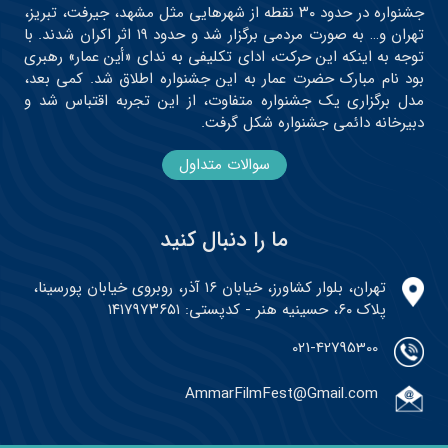
جشنواره در حدود ۳۰ نقطه از شهرهایی مثل مشهد، جیرفت، تبریز،
تهران و… به صورت مردمی برگزار شد و حدود ۱۹ اثر اکران شدند. با
توجه به اینکه این حرکت، ادای تکلیفی به ندای «أین عمار» رهبری
بود نام مبارک حضرت عمار به این جشنواره اطلاق شد. کمی بعد،
مدل برگزاری یک جشنواره متفاوت، از این تجربه اقتباس شد و
دبیرخانه دائمی جشنواره شکل گرفت.
سوالات متداول
ما را دنبال کنید
تهران، بلوار کشاورز، خیابان ۱۶ آذر، روبروی خیابان پورسینا،
پلاک ۶۰، حسینیه هنر - کدپستی: ۱۴۱۷۹۷۳۶۵۱
021-42795300
AmmarFilmFest@Gmail.com