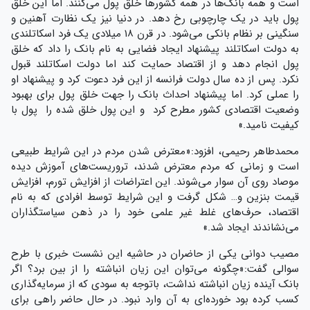
است و همه بانک‌ها در همه کشورها خلق پول می‌کنند. اما این خلق
پول باید در یک چارچوبی رخ دهد. در دنیا نیز یک نظارت آهنین و
سنگینی بر نظام بانکی می‌شود. در قرن ۱۸ میلادی یک فرد اسکاتلندی
به دولت اسکاتلند پیشنهاد ایجاد فضایی به نام بانک را داد که خلق
پول انجام دهد و از اقتصاد حمایت کند اما دولت اسکاتلند قبول
نکرد. پس از ده سال دولت فرانسه از این فرد دعوت کرد و پیشنهاد او
را عملی کرد. اما پیشنهاد احداث بانک را جهت خلق پول برای بهبود
وضعیت اقتصادی کشور مطرح کرد و این پول خلق شده را پول با
کیفیت نامید.»
محمدطاهر رحیمی، افزود:«️معترض شدن مردم در این شرایط طبیعی
است و زمانی که مردم معترض شدند، تروریست‌های آموزش دیده
موصاد روی آن سوار می‌شوند. این اعتراضات از افزایش تورم، افزایش
قیمت بنزین و… شکل گرفت و این شرایط توسط افرادی که به نام
اقتصاد، حرف‌های غلط غیر علمی خود را در ذهن سیاستگذاران
می‌نشاندند ایجاد شد.»
مصیب دوانی یکی از حاضران در حاشیه این نشست خبری با طرح
سوالی گفت:«چگونه می‌توان این زیان انباشته را از بین برد؟ اگر
بانک آینده زیان انباشته نداشت، باتوجه به سودی که از سرمایه‌گذاری
کسب کرده بود خورده‌ای به آن وارد نبود. در حال حاضر راهی برای