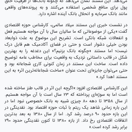
می‌دهد. این مستند نشان می‌دهد که چگونه بانک‌ها از ظرفیت خلق
پول برای منافع شخصی استفاده می‌کنند و به پرونده‌های واقعی
مانند بانک سرمایه و انحلال بانک آینده اشاره دارد.
در نشست خبری این مستند میلاد سالمی، کارشناس حوزه اقتصادی
گفت:«یکی از موضوعاتی که ما سالیان سال با آن مواجه هستیم فعل
و انفعالات شبکه بانکی است. تشریح این موضوع به علت ذوابعاد
بودن خیلی دشوار است و حتی در فضای آکادمیک هم قابل درک
نیست؛ اما مستند «چگونه بانک بزنیم؟» این دغدغه را به بهترین
شکل در قالب داستانی نزدیک به واقعیت برای مخاطب عامه توضیح
داده است. ساخت این مستند در زمان کنونی کاری شجاعانه بود و
حتی می‌توان جایزه‌‌ای تحت عنوان «ساخت شجاعانه‌ترین اثر» به این
مستند اهدا کرد.»
این کارشناس اقتصادی افزود:«اگرچه این اثر در قالب طنز ساخته شده
است اما به سوژه‌ای پرداخته که 23 سال است با آن مواجه هستیم.
از سال 1358 تا دهه 80 چیزی شبیه به بانک خصوصی نبود اما در
این باره زمانی شاهد یک ریتم با ثبات حوزه اقتصاد بود. نقدینگی در
این بازه حدود 90 درصد رشد کرد. اما از سال 1380 به بعد بدترین
اتفاقات اقتصادی رخ داد. از بازه 1380 تا کنون نقدینگی حدود 290
برابر رشد کرده است.»