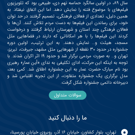
سال ۸۹، در اولین سالگرد حماسه نهم دی، طبیعی بود که تلویزیون
فیلم‌های با موضوع فتنه را نمایش دهد. اما این اتفاق نیفتاد. به
همین دلیل، تعدادی از فعالان فرهنگی، تصمیم گرفتند در حد توان
خود، برای رساندن این فیلم‌ها به دست مردم تلاش کنند. آن‌ها با
فعالان فرهنگی چند استان و شهرستان ارتباط گرفتند و درخواست
کردند این فیلم‌ها را با هر امکاناتی که دارند در فضاهایی مثل
مسجد، هیئت و… نمایش دهند. به این ترتیب، اولین دوره
جشنواره در حدود ۳۰ نقطه از شهرهایی مثل مشهد، جیرفت، تبریز،
تهران و… به صورت مردمی برگزار شد و حدود ۱۹ اثر اکران شدند. با
توجه به اینکه این حرکت، ادای تکلیفی به ندای «أین عمار» رهبری
بود نام مبارک حضرت عمار به این جشنواره اطلاق شد. کمی بعد،
مدل برگزاری یک جشنواره متفاوت، از این تجربه اقتباس شد و
دبیرخانه دائمی جشنواره شکل گرفت.
سوالات متداول
ما را دنبال کنید
تهران، بلوار کشاورز، خیابان ۱۶ آذر، روبروی خیابان پورسینا،