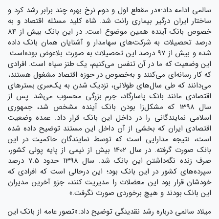
سالمی ادامه داد:«در مقطع اول و دوم نرخ بهره چند برابر رشد کرد و
ساختار ایران درگیر بیماری رانت شد. شاه کلید مسئله اقتصاد و به
خصوص بانک آینده همین موضوع است.‌ در این بانک بیش از 84
درصد تحصیلات به شرکت‌های سهامدار و آشنایان همان بانک داده
شده و بیش از 97 درصد این تحصیلات به صورت بلاعوض بوده‌است.
این وضعیت که ما در آن تنفس می‌کنیم، یک طنز سیاه است. افرادی
که کار رسانه‌ای می‌کنند و به‌خصوص در حوزه اقتصاد مشغول هستند،
می‌دانند که طی سال‌های طولانی، نزدیک شدن به یک‌سری بسترهای
اقتصادی مانند بانک پاسارگاد، جرم بزرگی محسوب می‌شد. پس از
سال 1398 که مشکل‌زا بودن بانک آینده مشخص شد، جمهوری
اسلامی نمایندگانی را در داخل این بانک قرار داد. عمده وضعیت
اقتصادی ایران که بخشی از آن داخل این مستند توضیح داده شده
است، نتیجه مدارایی است که توسط نمایندگان حاکمیت در این
بانک صورت گرفته. در سال 1402 بیش از نیمی از پایه پولی کشور،
صرف زنده نگه‌داشتن این بانک شد. سال 1398 حدود 7.5 درصد
سپرده‌های کشور در این بانک بود؛ این درحالی است که افرادی که
خودشان قرار بود این معضلات را مدیریت کنند، جزو آخرین مدیران
این بانک بودند و هیچ برخوردی صورت نگرفت.»
میلاد سالمی درباره رشد نقدینگی توضیح داد:«تصور عامه از بانک این