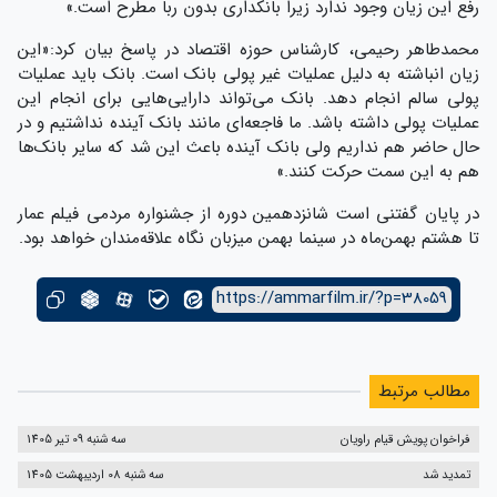
رفع این زیان وجود ندارد زیرا بانکداری بدون ربا مطرح است.»
محمدطاهر رحیمی، کارشناس حوزه اقتصاد در پاسخ بیان کرد:«این
زیان انباشته به دلیل عملیات غیر پولی بانک است. بانک باید عملیات
پولی سالم انجام دهد. بانک می‌تواند دارایی‌هایی برای انجام این
عملیات پولی داشته باشد. ما فاجعه‌ای مانند بانک آینده نداشتیم و در
حال حاضر هم نداریم ولی بانک آینده باعث این شد که سایر بانک‌ها
هم به این سمت حرکت کنند.»
در پایان گفتنی‌ است شانزدهمین دوره از جشنواره مردمی فیلم عمار
تا هشتم بهمن‌ماه در سینما بهمن میزبان نگاه علاقه‌مندان خواهد بود.
https://ammarfilm.ir/?p=38059
مطالب مرتبط
فراخوان پویش قیام راویان
سه شنبه 09 تیر 1405
تمدید شد
سه شنبه 08 اردیبهشت 1405