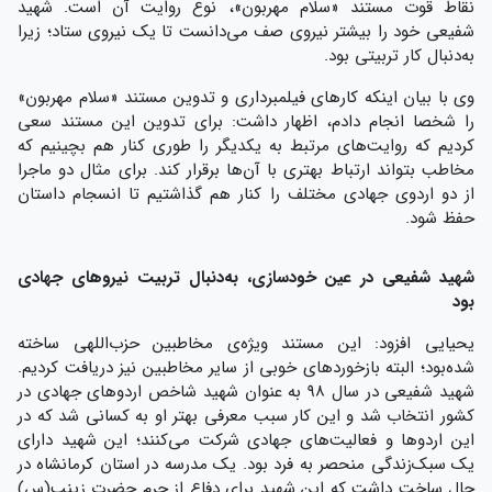
نقاط قوت مستند «سلام مهربون»، نوع روایت آن است. شهید
شفیعی خود را بیشتر نیروی صف می‌دانست تا یک نیروی ستاد؛ زیرا
به‌دنبال کار تربیتی بود.
وی با بیان اینکه کارهای فیلمبرداری و تدوین مستند «سلام مهربون»
را شخصا انجام دادم، اظهار داشت: برای تدوین این مستند سعی
کردیم که روایت‌های مرتبط به یکدیگر را طوری کنار هم بچینیم که
مخاطب بتواند ارتباط بهتری با آن‌ها برقرار کند. برای مثال دو ماجرا
از دو اردوی جهادی مختلف را کنار هم گذاشتیم تا انسجام داستان
حفظ شود.
شهید شفیعی در عین خودسازی، به‌دنبال تربیت نیروهای جهادی
بود
یحیایی افزود: این مستند ویژه‌ی مخاطبین حزب‌اللهی ساخته
شده‌بود؛ البته بازخوردهای خوبی از سایر مخاطبین نیز دریافت کردیم.
شهید شفیعی در سال ۹۸ به عنوان شهید شاخص اردوهای جهادی در
کشور انتخاب شد و این کار سبب معرفی بهتر او به کسانی شد که در
این اردوها و فعالیت‌های جهادی شرکت می‌کنند؛ این شهید دارای
یک سبک‌زندگی منحصر به فرد بود. یک مدرسه در استان کرمانشاه در
حال ساخت داشت که این شهید برای دفاع از حرم حضرت زینب(س)