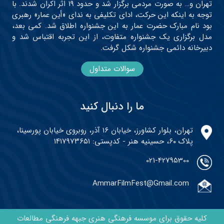
تهران و… به صورت مردمی برگزار شد و حدود ۱۹ اثر اکران شدند. با
توجه به اینکه این حرکت، ادای تکلیفی به ندای «أین عمار» رهبری
بود نام مبارک حضرت عمار به این جشنواره اطلاق شد. کمی بعد،
مدل برگزاری یک جشنواره متفاوت، از این تجربه اقتباس شد و
دبیرخانه دائمی جشنواره شکل گرفت.
سوالات متداول
ما را دنبال کنید
تهران، بلوار کشاورز، خیابان ۱۶ آذر، روبروی خیابان پورسینا،
پلاک ۶۰، حسینیه هنر - کدپستی: ۱۴۱۷۹۷۳۶۵۱
021-42795300
AmmarFilmFest@Gmail.com
کلیه حقوق برای موسسه فرهنگی هنری جبهه فرهنگی مطالعات