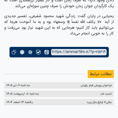
دادن وجود دارد؛ که صرف زمان است و کار بسیار ارزشمندی است که
یک کارگردان جوان زمان خودش را صرف چنین سوژه‌ای می‌کند.
یحیایی در پایان گفت: زندگی شهید محمود شفیعی، تفسیر جدیدی
از آیه «لا یکلف الله نفساً إلا وسعها» بود و به ما آموخت هرجا که
می‌توانیم باید کار کنیم؛ هرجایی که به این شهید نیاز بود می‌رفت و
کار را به خوبی انجام می‌داد.
https://ammarfilm.ir/?p=25619
مطالب مرتبط
فراخوان پویش قیام راویان
سه شنبه 09 تیر 1405
تمدید شد
سه شنبه 08 اردیبهشت 1405
مِثلی لا یُبایِعُ مِثلَ یَزید
یکشنبه 24 اسفند 1404