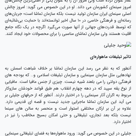
عمار عنوان کرده است ولی امروز آن را به عنوان یکی از اصلی‌ترین چالش‌های
امروز سینمای کشورمان می داند. او در این خصوص می گوید: امروز چالش
اصلی سینمای ایران سازمان تولید نیست بلکه سازمان تماشا است؛ جریان‌های
رسانه‌ای و فرهنگی خاصی در ۱۰ سال اخیر توانسته‌اند با حمایت بی‌شائبه‌ای
که توسط قدرت‌های جهانی از آنها صورت می‌گیرد اگرچه در یک نگاه جامع
اقلیت هستند ولی سازمان تماشای مناسبی را برای محصولات خود ایجاد کنند.
تاثیر تبلیغات ماهواره‌ای
آنطور که به نظر می رسد این سازمان تماشا بر خلاف شباهت اسمش به
نهادهایی مثل سازمان سینمایی و سازمان تبلیغات اسلامی و… که بودجه های
فرهنگی دولتی را می بلعند شبیه نیست. چیزی از جنس مافیا است. مافیایی
از نوع یقه سپید که در دهه چهارم انقلاب هم طبق قواعد خودشان سازوکار
مربوط به اکران آثار سینمایی را در اختیار دارند. آنطور که از حرفهای جلیلی بر
می آید این سازمان تماشا ماجرایی جدید نیست و قصه ای قدیمی دارد.
علاوه بر آن بر ارکان مختلفی استوار است و منحصر به سالن های سینما
نیست بلکه بعد تجاری، تبلیغاتی و حتی امکان بسیج مخاطب را نیز در
اختیار دارد.
جلیلی در این خصوص می گوید: ورود ماهواره‌ها به فضای تبلیغاتی سینمایی