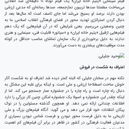
فیلم سینمایی «یتیم خانه ایران» یک فیلم کوتاه ۱۰ دقیقه‌ای ضد انقلابی
می‌ساخت مطمئنا صدها تریبون نمازجمعه، صدها رسانه‌ای که مدعی ارزشی
بودن دارند برضد او بسیج می‌شد اما جای تاسف است که سال‌ها بعد از
دنبال کردن استراتژی تهدید محور در فضای فرهنگی انقلاب اسلامی ما به
چنین وضعیتی می‌رسیم. یعنی شرایطی که در آن فیلم‌هایی که یک دهم
فیلم‌هایی ازقبیل «یتیم خانه ایران» و «سیانور» قابلیت فنی، سینمایی و هنری
ندارند به دلیل برخورداری از یک سازمان تماشای مناسب حداقل در کوتاه
مدت موفقیت‌های بیشتری به دست می‌آورند.
اعتراف به شکست در فروش
نکته مهم در سخنان جلیلی که البته کمتر دیده شد اعتراف او به شکست آثار
خوش ساخت اصطلاحا ارزشی و ملی است. و اینکه برای غلبه این مشکل به
دنبال راه چاره است و راه چاره را در جشنواره عمار جستجو می کند. اما از
اینکه چقدر این جشنواره و اصولا یک جشنواره امکان چنین کار بزرگی را دارد
اطلاعات چندانی ارائه نمی دهد. او همچون گذشته مسئولین را در نوک
پیکان انتقادات خود قرار می دهد و می گوید: آنگاه فیلم‌های بزرگ و ملی
تاریخی ما به دلیل فرصت محور نبودن و فرصت شناس نبودن بسیاری از
مدعیان فعالیت فرهنگی در کشور در ظاهر در برابر آن فیلم‌های کم اهمیت
شکست می‌خورند.