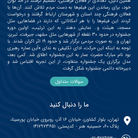
همین دلیل، تعدادی از فعالان فرهنگی، تصمیم گرفتند در حد توان
خود، برای رساندن این فیلم‌ها به دست مردم تلاش کنند. آن‌ها با
فعالان فرهنگی چند استان و شهرستان ارتباط گرفتند و درخواست
کردند این فیلم‌ها را با هر امکاناتی که دارند در فضاهایی مثل
مسجد، هیئت و… نمایش دهند. به این ترتیب، اولین دوره
جشنواره در حدود ۳۰ نقطه از شهرهایی مثل مشهد، جیرفت، تبریز،
تهران و… به صورت مردمی برگزار شد و حدود ۱۹ اثر اکران شدند. با
توجه به اینکه این حرکت، ادای تکلیفی به ندای «أین عمار» رهبری
بود نام مبارک حضرت عمار به این جشنواره اطلاق شد. کمی بعد،
مدل برگزاری یک جشنواره متفاوت، از این تجربه اقتباس شد و
دبیرخانه دائمی جشنواره شکل گرفت.
سوالات متداول
ما را دنبال کنید
تهران، بلوار کشاورز، خیابان ۱۶ آذر، روبروی خیابان پورسینا،
پلاک ۶۰، حسینیه هنر - کدپستی: ۱۴۱۷۹۷۳۶۵۱
021-42795300