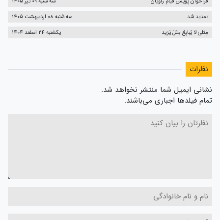
فراخوان پویش قیام راویان
سه شنبه 09 تیر 1405
تمدید شد
سه شنبه 08 اردیبهشت 1405
مِثلی لا یُبایِعُ مِثلَ یَزید
یکشنبه 24 اسفند 1404
نظرات
نشانی ایمیل شما منتشر نخواهد شد.
تمام فیلدها اجباری می‌باشند.