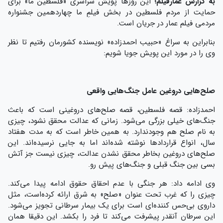
به گزارش عمارفیلم؛
این روزها پویش سراسری «فلسطین ما» برای
حمایت از مردم فلسطین در بخش فیلمِ ‌ما چهاردهمین جشنواره
مردمی فیلم عمار در جریان است.
بنابراین به سراغ «حبیب احمد‌زاده» نویسنده کشورمان رفتیم تا نظر
وی را در مورد این پویش جویا شویم:
صلح‌هایی دروغین عامل جنگ‌هایی واقعی
احمدزاده: قصه فلسطین، قصه صلح‌های دروغینی است که باعث
جنگ‌های خیلی بزرگی می‌شود. زمانی که عدالت محقق نشود، چیزی
به نام صلح هم وجود‌ندارد. به همین خاطر است که به مدت هفتاد
سال، انواع قرارداد‌ها نوشته شده‌اند اما به جایی نرسیده‌اند. این
صلح‌های دروغین بخاطر محقق نشدن عدالت، چیزی نیست جز آتش
بسی بین جنگ قبلی و جنگ‌های پیش رو.
وی ادامه داد: هر جنگی با عدم احقاق حقوق ادامه پیدا می‌کند.
چیزی را که غرب تحت عنوان «صلح» به شرق ارائه کرده‌است، مثل
داروی بی‌حس کننده‌ای است برای یک بیمار سرطانی تجویز می‌شود.
این سرطان آنقدر پیشرفت می‌کند تا فرد را بکشد. این دقیقا همان