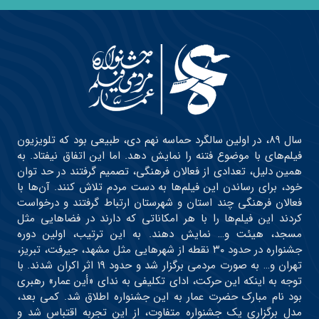
سال ۸۹، در اولین سالگرد حماسه نهم دی، طبیعی بود که تلویزیون
فیلم‌های با موضوع فتنه را نمایش دهد. اما این اتفاق نیفتاد. به
همین دلیل، تعدادی از فعالان فرهنگی، تصمیم گرفتند در حد توان
خود، برای رساندن این فیلم‌ها به دست مردم تلاش کنند. آن‌ها با
فعالان فرهنگی چند استان و شهرستان ارتباط گرفتند و درخواست
کردند این فیلم‌ها را با هر امکاناتی که دارند در فضاهایی مثل
مسجد، هیئت و… نمایش دهند. به این ترتیب، اولین دوره
جشنواره در حدود ۳۰ نقطه از شهرهایی مثل مشهد، جیرفت، تبریز،
تهران و… به صورت مردمی برگزار شد و حدود ۱۹ اثر اکران شدند. با
توجه به اینکه این حرکت، ادای تکلیفی به ندای «أین عمار» رهبری
بود نام مبارک حضرت عمار به این جشنواره اطلاق شد. کمی بعد،
مدل برگزاری یک جشنواره متفاوت، از این تجربه اقتباس شد و