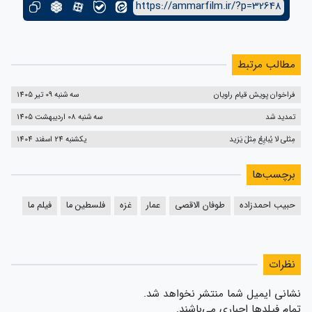
https://ammarfilm.ir/?p=32648
مطالب مرتبط
فراخوان پویش قیام راویان
سه شنبه 09 تیر 1405
تمدید شد
سه شنبه 08 اردیبهشت 1405
مِثلی لا یُبایِعُ مِثلَ یَزید
یکشنبه 24 اسفند 1404
برچسب‌ها
حبیب احمدزاده
طوفان الاقصی
عمار
غزه
فلسطین ما
فیلم ما
نظرات
نشانی ایمیل شما منتشر نخواهد شد.
تمام فیلدها اجباری می‌باشند.