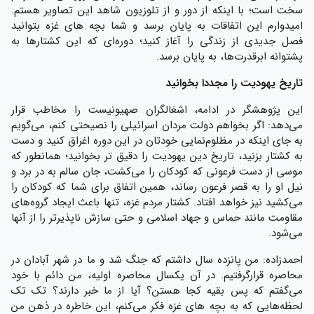
سخت است؛ با اینکه از دور و از تلوزیون شاهد این تصاویر هستم.
امیدوارم این اتفاقات به پایان برسد و شما بچه های غزه بتوانید
فصل جدیدی از زندگی را آغاز کنید؛ دوره‌ای که این کشتار‌ها به
پشتوانه ابرقدرت‌ها، به پایان برسد.
تاریخ یهودیت را مجددا بخوانید
این پژوهشگر در ادامه، اشغالگران صهیونیست را مخاطب قرار
می‌دهد: اگر بخواهم دولت مردان اسرائیلی را نصیحتی کنم، می‌گویم
به جای اینکه در مظلوم‌نمایی خودتان در این دوره اغراق کنید و دست
به کشتار بزنید، تاریخ دین یهودیت را دقیق تر بخوانید؛ همانطور که
موسی از دست فرعونی که کودکان را می‌کشت، جان سالم به در برد و
نیل او را به قصر فرعون رساند، همین اتفاق برای شما که کودکان را
می‌کشید نیز خواهد افتاد. کشتار مردم غزه، تنها باعث ایجاد گروه‌های
مقاومت مانند حماس و جهاد اسلامی و حتی سازش ناپذیر‌تر را از آنها
می‌شود.
احمدزاده: من پانزده سال داشتم که جنگ شد و ما در شهر آبادان در
محاصره قرار‌گرفتیم. در آن یکسال محاصره اولیه، من دائم با خود
می‌گفتم که پس بقیه کجا هستن؟ آیا از ما خبر دارند؟ تک تک
لحظه‌هایی که به بچه های غزه فکر می‌کنم، این خاطره در ذهن من