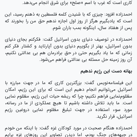
کاری است که غرب با اسم «صلح» برای شرق انجام می‌دهد.
احمدزاده افزود: چیزی که با شنیدن کلمه فلسطین به ذهنم رسید، این
است که یاد‌بگیرم هرگز از روز اول اجازه ندهم حق من را بخورند که
پس از هفتاد سال، اینگونه بمب باران شوم.
احمدزاده در توصیف دنیای بدون اسرائیل گفت: فکر‌کنم بجای دنیای
بدون اسرائیل، بهتر از بگوییم دنیای بدون آپارتاید و کشتار. فکر کنم
زمانی که ما یاد بگیریم حتی در حق برادرمان هم بی عدالتی نکنیم،
آن روز زمینه حل مسئله بی عدالتی فراهم می‌شود.
بهانه دست این رژیم ندهیم
این فیلمنامه‌نویس گفت: بزرگترین کاری که ما در جهت مبارزه با
اسرائیل می‌توانیم انجام دهیم این است که برای این رژیم، امکان
مظلوم‌نمایی فراهم نکنیم؛ چرا که ریشه حیات این رژیم، مظلوم نمایی
است. ما باید تلاش داشته باشیم تا هیچ عملکردی از ما در رسانه،
مورد سوء استفاده در جهت تبلیغ مظلوم نمایی دروغین رژیم
اسرائیل، قرار نگرید.
احمدزاده هنگام صحبت در مورد کودکان غزه گفت: با اینکه من خودم
در جبهه‌های جنگ بودم، اما دیدن تصاویر این روزهای غزه برایم