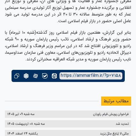
معرفی جشنواره عمار و فعالیت ها و ویژگی های آن، معرفی و توزیع آثار
انقلابی و برگزیده جشنواره عمار و تسهیل توزیع آثار تولیدی مدرسه سینمایی
عمار که به طور متوسط سالانه ۳۰ تا ۴۰ اثر در این مدرسه تولید می شود
عامل اصلی حضور در بازار فیلم اسلامی است.
بنابر این گزارش، هفتمین بازار فیلم اسلامی روز گذشته(شنبه ۱۰ تیرماه) با
حضور وزیر فرهنگ و ارشاد اسلامی، نائب رئیس پارلمان سوریه و ۹۰ شبکه
رادیو و تلویزیونی افتتاح شد که در این مراسم وزیر فرهنگ و ارشاد اسلامی،
دبیرکل اتحادیه رادیو و تلویزیون‌های اسلامی، معاون فنی سازمان صداوسیما،
نایب رئیس پارلمان سوریه و مدیر شبکه العراقیه سخنرانی کردند.
https://ammarfilm.ir/?p=7158
مطالب مرتبط
فراخوان پویش قیام راویان
سه شنبه 09 تیر 1405
تمدید شد
سه شنبه 08 اردیبهشت 1405
مِثلی لا یُبایِعُ مِثلَ یَزید
یکشنبه 24 اسفند 1404