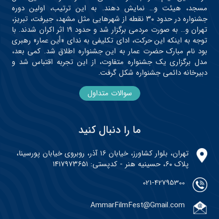
مسجد، هیئت و… نمایش دهند. به این ترتیب، اولین دوره
جشنواره در حدود ۳۰ نقطه از شهرهایی مثل مشهد، جیرفت، تبریز،
تهران و… به صورت مردمی برگزار شد و حدود ۱۹ اثر اکران شدند. با
توجه به اینکه این حرکت، ادای تکلیفی به ندای «أین عمار» رهبری
بود نام مبارک حضرت عمار به این جشنواره اطلاق شد. کمی بعد،
مدل برگزاری یک جشنواره متفاوت، از این تجربه اقتباس شد و
دبیرخانه دائمی جشنواره شکل گرفت.
سوالات متداول
ما را دنبال کنید
تهران، بلوار کشاورز، خیابان ۱۶ آذر، روبروی خیابان پورسینا،
پلاک ۶۰، حسینیه هنر - کدپستی: ۱۴۱۷۹۷۳۶۵۱
021-42795300
AmmarFilmFest@Gmail.com