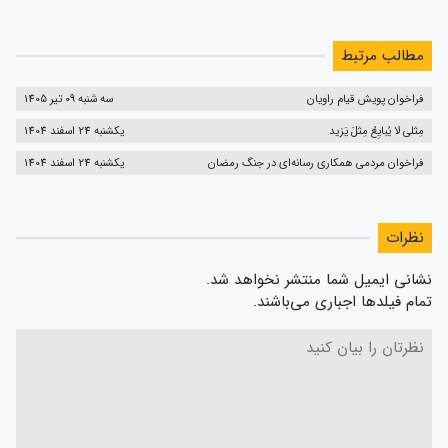
مطالب مرتبط
فراخوان پویش قیام راویان
سه شنبه 09 تیر 1405
مِثلی لا یُبایِعُ مِثلَ یَزید
یکشنبه 24 اسفند 1404
فراخوان مردمی همکاری رسانه‌ای در جنگ رمضان
یکشنبه 24 اسفند 1404
نظرات
نشانی ایمیل شما منتشر نخواهد شد.
تمام فیلدها اجباری می‌باشند.