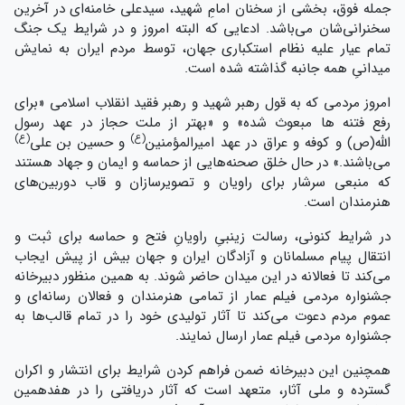
جمله فوق، بخشی از سخنان امامِ شهید، سیدعلی خامنه‌ای در آخرین
سخنرانی‌شان می‌باشد. ادعایی که البته امروز و در شرایط یک جنگ
تمام عیار علیه نظام استکباری جهان، توسط مردم ایران به نمایش
میدانیِ همه جانبه گذاشته شده است.
امروز مردمی که به قول رهبر شهید و رهبر فقید انقلاب اسلامی «برای
رفع فتنه ها مبعوث شده» و «بهتر از ملت حجاز در عهد رسول
(ع)
(ع)
الله(ص) و کوفه و عراق در عهد امیرالمؤمنین
و حسین بن علی
می‌باشند.» در حال خلق صحنه‌هایی از حماسه و ایمان و جهاد هستند
که منبعی سرشار برای راویان و تصویرسازان و قاب دوربین‌های
هنرمندان است.
در شرایط کنونی، رسالت زینبیِ راویانِ فتح و حماسه برای ثبت و
انتقال پیام مسلمانان و آزادگان ایران و جهان بیش از پیش ایجاب
می‌کند تا فعالانه در این میدان حاضر شوند. به همین منظور دبیرخانه
جشنواره مردمی فیلم عمار از تمامی هنرمندان و فعالان رسانه‌ای و
عموم مردم دعوت می‌کند تا آثار تولیدی خود را در تمام قالب‌ها به
جشنواره مردمی فیلم عمار ارسال نمایند.
همچنین این دبیرخانه ضمن فراهم کردن شرایط برای انتشار و اکران
گسترده و ملی آثار، متعهد است که آثار دریافتی را در هفدهمین