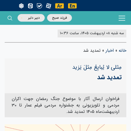
فرزند صبح
دبیر دلیر
سه شنبه 08 اردیبهشت 1405، ساعت 10:36
خانه
»
اخبار
»
تمدید شد
مِثلی لا یُبایِعُ مِثلَ یَزید
تمدید شد
فراخوان ارسال آثار با موضوع جنگ رمضان جهت اکران
مردمی و تلویزیونی به جشنواره مردمی فیلم عمار تا 30
اردیبهشت‌ماه 1405 تمدید شد.