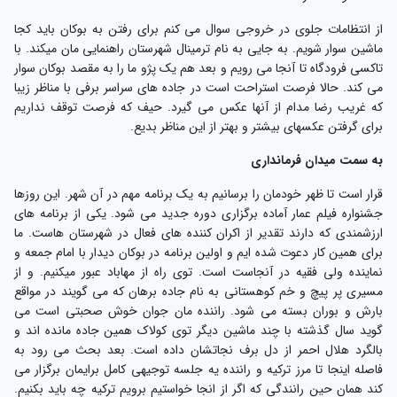
ز انتظامات جلوی در خروجی سوال می کنم برای رفتن به بوکان باید کجا
اشین سوار شویم. به جایی به نام ترمینال شهرستان راهنمایی مان میکند. با
اکسی فرودگاه تا آنجا می رویم و بعد هم یک پژو ما را به مقصد بوکان سوار
ی کند. حالا فرصت استراحت است در جاده های سراسر برفی با مناظر زیبا
ه غریب رضا مدام از آنها عکس می گیرد. حیف که فرصت توقف نداریم
رای گرفتن عکسهای بیشتر و بهتر از این مناظر بدیع.
ه سمت میدان فرمانداری
رار است تا ظهر خودمان را برسانیم به یک برنامه مهم در آن شهر. این روزها
شنواره فیلم عمار آماده برگزاری دوره جدید می شود. یکی از برنامه های
رزشمندی که دارند تقدیر از اکران کننده های فعال در شهرستان هاست. ما
رای همین کار دعوت شده ایم و اولین برنامه در بوکان دیدار با امام جمعه و
ماینده ولی فقیه در آنجاست است. توی راه از مهاباد عبور میکنیم. و از
سیری پر پیچ و خم کوهستانی به نام جاده برهان که می گویند در مواقع
ارش و بوران بسته می شود. راننده مان جوان خوش صحبتی است می
وید سال گذشته با چند ماشین دیگر توی کولاک همین جاده مانده اند و
الگرد هلال احمر از دل برف نجاتشان داده است. بعد بحث می رود به
اصله اینجا تا مرز ترکیه و راننده یه جلسه توجیهی کامل برایمان برگزار می
ند همان حین رانندگی که اگر از انجا خواستیم برویم ترکیه چه باید بکنیم.