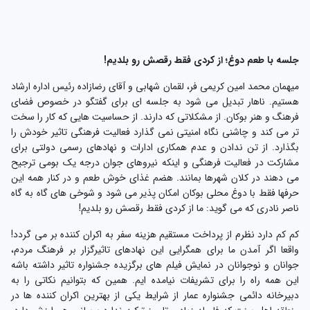
لسه با طعم دوغ؛ از کردی فقط رقصش رو بلدیم!
یهمان محمد امین کریمی فر، لقمان شهابی و آقای رضازاده رئیس اداره ارشاد
ستیم. ناهار تبدیل می شود به جلسه ای برای گفتگو در خصوص فضای
رهنگ و هنر بوکان. از مشکلاتی که دارند. از حساسیت هایی که کار را سخت
ر می کند و چاشنی نگاه امنیتی نمی گذارد فعالیت فرهنگی تاثیر خودش را
گذارد. از تن ندادن و عدم همکاری ادارات و نهادهای رسمی دولتی برای
شارکت در فعالیت فرهنگی و اینکه نیروهای جوان درجه یک بومی ترجیح
ی دهند در کلان شهرها بمانند. هضم غذای خوش طعم و در کنار همه این
رفها فقط با دوغ محلی بوکان امکان پذیر می شود و شوخی های گاه به گاه
اصر نادری که می گوید: ما از کردی فقط رقصش رو بلدیم!
م کم دارد نظرم از پرداخت مستقیم هزینه سفر به اکران کننده بر می گردد!
اقعا اگر آمدن ما برای همگرایی این نهادهای تاثیرگزار بر فرهنگ مردم،
وانان و نوجوانان در نمایش فیلم های برگزیده جشنواره تاثیر داشته باشه
ین همه راه را برای تشریفات نیامده ایم. همین که بتوانیم نکاتی را به
بیرخانه دائمی جشنواره عمار از شرایط یکی از بهترین اکران کننده ها در