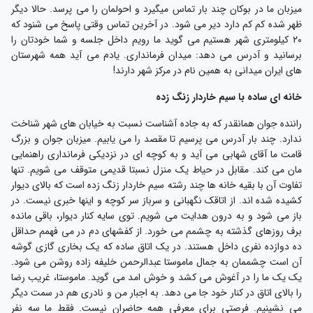
یزبان ما در بوکان چند بار تماس میگیرد و احولمان را می پرسد. حالا دیگر
هر شده کم کم دارد دیر می شود. در آخرین تماس وقتی پاسخ می شنود که
۲۰ کیلومتری شهر هستیم می گوید ما رویم داخل جلسه و شما خودتان را
رسانید و آدرس می دهد: میدان فرمانداری. یادم می آید همه شهرستان
ای ایران میدانی به همین نام در مرکز شهر دارند!
انه ای ساده با سیم خاردار زنگ زده
اننده جوان همانقدر که به جاده آشناست نسبت به خیابان های شهر شناخت
دارد. چند بار آدرس می پرسیم تا مقصد را می یابیم. میزبان جوان و بزرگ
امت ما آقای شهابی می آید و به کوچه ای در نزدیکی فرمانداری راهنمایی
ان می کند. مقابل در حیاط یک منزل نسبتا قدیمی متوقف می شویم. تنها
فاوت آن با بقیه خانه ها چند رشته سیم خاردار زنگ زده است که بالای دیوار
شیده شده اند. از اتاقک نگهبانی و سرباز سر کوچه و اینها خبری نیست. در
از می شود و به درون هدایت می شویم. توی سایه کنار دیوار، باقی مانده
رف روزهای گذشته به چشمم می خورد. از کفشهای دم در می فهمم حداقل
ه دوازده نفری داخل هستند. در یک اتاق ساده که یک بخاری گازی گوشه
ن است چشممان به جمال ماموستا عبدالرحمن خلیفه زاده روشن می شود.
ک یک ما را در آغوش می کشد و خوش امد می گوید. ماموستا، غریب رضا
ا بالای اتاق در کنار خود جا می دهد. به اجبار من و نادری هم در سمت دیگر
ی نشینیم. فرصتی برای معرفی همه حاضران نیست. فقط ما سه نفر