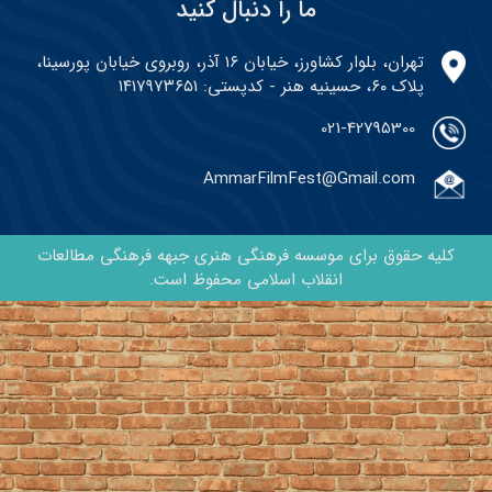
ما را دنبال کنید
تهران، بلوار کشاورز، خیابان ۱۶ آذر، روبروی خیابان پورسینا،
پلاک ۶۰، حسینیه هنر - کدپستی: ۱۴۱۷۹۷۳۶۵۱
021-42795300
AmmarFilmFest@Gmail.com
کلیه حقوق برای موسسه فرهنگی هنری جبهه فرهنگی مطالعات
انقلاب اسلامی محفوظ است.