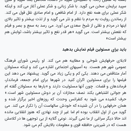
پید برایمان سخن می گوید. با شکر زبانی و شکر عملی آغاز می کند و اینکه
کر عملی برای همه نفع دارد. از امام شافعی و امام صادق نقل قول می کند.
ز رساندن روایت به مردم با نظم و نثر می گوید و از لذت بیشتر و تاثیر بالای
ینها در مردم و نقلی از شیخ سعدی می آورد. می رسد به سمع و بصر و فیلم
ه نفعش بیشتر است. می گوید «هر قدر نفع و تاثیر بیشتر باشد، ثوابش هم
یشتر است»
اید برای مسئولین فیلم نمایش بدهید
ابلای حرفهایش شوخی و مطایبه هم می کند. او رئیس شورای فرهنگ
مومی شهر هم هست. به آسیبهای اجتماعی اشاره می کند و اینکه مسئولان
مار متناقض می دهند. یکی کم و یکی زیاد می گوید. پیشنهاد می دهد این
یلمها را برای مسئولین اکران کنید در شهرها برای امام جمعه، فرماندار،
رماندهان و قضات. چون آنها مسئولیت دارند و «بارها به مسئولان گفته ام
ر جوانی اشتباهی بکند نصف مجازات آن بر دوش مسئولین شهر است.»
رف کشیده می شود به کنفرانس وحدت که روزهای اخیر برگزار شده و
مان حرفهایی را در آن شنیده که خودش سالهاست آن را تکرار می کند. می
وید من از اول انقلاب بوده ام اما غیر از چند نهادی که هنوز انقلابی مانده
ند حالا دیگر سراغی از ما نمی گیرند. نوعی گلایه از بی توجهی ها در کلامش
ست که در شیرینی حافظه قوی و معلومات بالایش گم می شود.