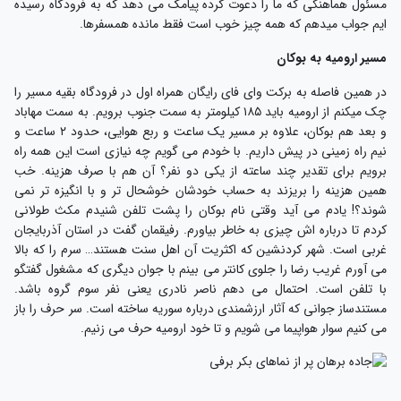
سئول هماهنگی که ما را دعوت کرده پیامک می دهد که به فرودگاه رسیده
یم جواب میدهم که همه چیز خوب است فقط مانده همسفرها.
سیر ارومیه به بوکان
ر همین فاصله به برکت وای فای رایگان همراه اول در فرودگاه بقیه مسیر را
چک میکنم از ارومیه باید ۱۸۵ کیلومتر به سمت جنوب برویم. به سمت مهاباد
و بعد هم بوکان، علاوه بر مسیر یک ساعت و ربع هوایی، حدود ۲ ساعت و
یم راه زمینی در پیش داریم. با خودم می گویم چه نیازی است این همه راه
رویم برای تقدیر چند ساعته از یکی دو نفر؟ آن هم با صرف هزینه. خب
مین هزینه را بریزند به حساب خودشان خوشحال تر و با انگیزه تر نمی
وند؟! یادم می آید وقتی نام بوکان را پشت تلفن شنیدم مکث طولانی
ردم تا درباره اش چیزی به خاطر بیاورم. رفیقمان گفت در استان آذربایجان
ربی است. شهر کردنشین که اکثریت آن اهل سنت هستند… سرم را که بالا
ی آورم غریب رضا را جلوی کانتر می بینم با جوان دیگری که مشغول گفتگو
ا تلفن است. احتمال می دهم ناصر نادری یعنی نفر سوم گروه باشد.
ستندساز جوانی که آثار ارزشمندی درباره سوریه ساخته است. سر حرف را باز
ی کنیم سوار هواپیما می شویم و تا خود ارومیه حرف می زنیم.