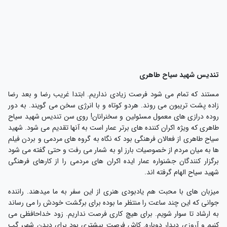
ندیس شهید سیاح طاهری
ستند که تمام می شود فرصت زیادی نداریم. ابتدا غریب رضا و بعد رضا
اده پشت تریبون می روند. هردو کوتاه و با انرژی سخن می گویند. به دور
وده درازی های معمول مسئولین و سخنرانان! روی سن تندیس شهید سیاح
اهری که ویژه اکران کننده های برتر عمار است به آنها تقدیم می شود. شهید
یاح طاهری از فعالان فرهنگی بود که نگاه به گروه های مردمی و بردن فیلم
ا به میان مردم از خصوصیات بارز او به شمار می رفت و حتی گفته می شود
رگزار کنندگان جشنواره عمار ایده اکران های مردمی را از کارهای فرهنگی
هید سیاح الهام گرفته اند.
یزبان های با محبت هم یادبودی هنری از این سفر به ما میدهند. راننده
وانی که این چند ساعت را منتظر ما بوده برای برگشت خودش را می رساند
ه ارشاد تا سوار شویم. برای هیچ کاری فرصت نداریم. زود خداحافظی می
نیم و آروزی دیدار دوباره. کاش فرصت بیشتری بود برای دیدن شهر، گپ