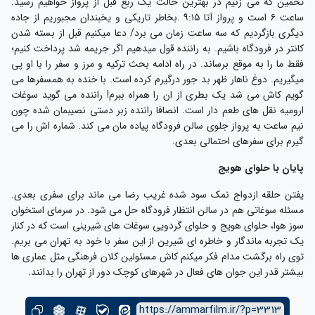
خمین که می زنیم در بهترین حالت یک ربع قبل از پرواز خواهیم رسید.
ساعت ۶ است و پرواز آتا ۹:۱۵ .بخاطر تاریکی و یخبندان مجبوریم از جاده
یگری بازگردیم که سه ساعت زمان می برد/ دعا میکنیم قبل از بسته شدن
انتر در فرودگاه باشیم. به راننده قول میدهیم اگر جریمه شد پرداخت کنیم؛
قط ما را به موقع برساند. در راه ادامه بحث ترکیه و مرز و سفر را با او پی
یگیریم. دوغ ناهار ظهر بد جور درگیرم کرده است. با خنده به همسفرها می
ویم کاش می شد یک بطری از ان را همراه ببرم! راننده می گوید سوغات
رومیه نقل های طعم دار است. انصافا راننده زبر دستی نصیبمان شده چون
یم ساعت به پرواز جلوی سالن فرودگاه پیاده مان می کند. شماره اش را می
یرم برای سفرهای احتمالی بعدی.
ایان با حلوای هویج
فتن حلقه ازدواج نمک سود شده غریب رضا می ماند برای سفری بعدی.
سئله سوغاتی هم در سالن انتظار فرودگاه حل می شود. در سرمای استخوان
وز هوا، حلوای هویج و حلوای گردویی سوغات های شیرینی است که در کنار
ک تجربه ماندگار و خاطره ای شیرین از این سفر با خود به تهران می بریم.
وی راه برگشت مدام فکر میکنم کاش مسئولین کلان فرهنگی مثل عماری ها
یشتر قدر این جوان های فعال در شهرهای کوچک دور از تهران را بدانند.
https://ammarfilm.ir/?p=3313