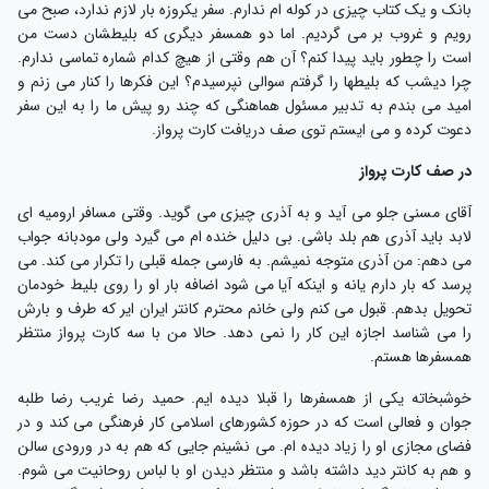
انک و یک کتاب چیزی در کوله ام ندارم. سفر یکروزه بار لازم ندارد، صبح می
ویم و غروب بر می گردیم. اما دو همسفر دیگری که بلیطشان دست من
ست را چطور باید پیدا کنم؟ آن هم وقتی از هیچ کدام شماره تماسی ندارم.
را دیشب که بلیطها را گرفتم سوالی نپرسیدم؟ این فکرها را کنار می زنم و
مید می بندم به تدبیر مسئول هماهنگی که چند رو پیش ما را به این سفر
عوت کرده و می ایستم توی صف دریافت کارت پرواز.
ر صف کارت پرواز
قای مسنی جلو می آید و به آذری چیزی می گوید. وقتی مسافر ارومیه ای
ابد باید آذری هم بلد باشی. بی دلیل خنده ام می گیرد ولی مودبانه جواب
ی دهم: من آذری متوجه نمیشم. به فارسی جمله قبلی را تکرار می کند. می
رسد که بار دارم یانه و اینکه آیا می شود اضافه بار او را روی بلیط خودمان
حویل بدهم. قبول می کنم ولی خانم محترم کانتر ایران ایر که طرف و بارش
ا می شناسد اجازه این کار را نمی دهد. حالا من با سه کارت پرواز منتظر
مسفرها هستم.
وشبخاته یکی از همسفرها را قبلا دیده ایم. حمید رضا غریب رضا طلبه
وان و فعالی است که در حوزه کشورهای اسلامی کار فرهنگی می کند و در
ضای مجازی او را زیاد دیده ام. می نشینم جایی که هم به در ورودی سالن
 هم به کانتر دید داشته باشد و منتظر دیدن او با لباس روحانیت می شوم.