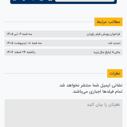
مطالب مرتبط
فراخوان پویش قیام راویان
سه شنبه 09 تیر 1405
تمدید شد
سه شنبه 08 اردیبهشت 1405
مِثلی لا یُبایِعُ مِثلَ یَزید
یکشنبه 24 اسفند 1404
نظرات
شانی ایمیل شما منتشر نخواهد شد.
مام فیلدها اجباری می‌باشند.