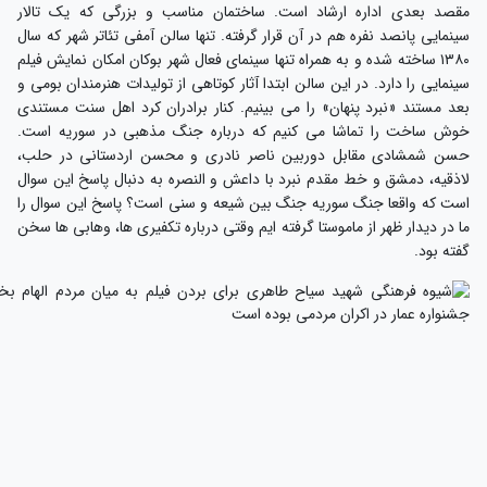
قصد بعدی اداره ارشاد است. ساختمان مناسب و بزرگی که یک تالار
ینمایی پانصد نفره هم در آن قرار گرفته. تنها سالن آمفی تئاتر شهر که سال
۱۳۸۰ ساخته شده و به همراه تنها سینمای فعال شهر بوکان امکان نمایش فیلم
ینمایی را دارد. در این سالن ابتدا آثار کوتاهی از تولیدات هنرمندان بومی و
عد مستند «نبرد پنهان» را می بینیم. کنار برادران کرد اهل سنت مستندی
وش ساخت را تماشا می کنیم که درباره جنگ مذهبی در سوریه است.
سن شمشادی مقابل دوربین ناصر نادری و محسن اردستانی در حلب،
اذقیه، دمشق و خط مقدم نبرد با داعش و النصره به دنبال پاسخ این سوال
ست که واقعا جنگ سوریه جنگ بین شیعه و سنی است؟ پاسخ این سوال را
ا در دیدار ظهر از ماموستا گرفته ایم وقتی درباره تکفیری ها، وهابی ها سخن
فته بود.