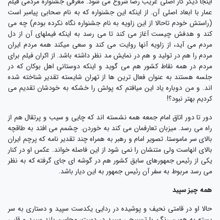
ینجا دیگر کار اصلی غریب رضا شروع می شود. معرفی جشنواره مردمی فیلم
مار با ابعاد اصلی آن. از اینکه این جشنواره که به نام صحابی پیامبر است
راستش خودم تاحالا از این زاویه به نام جشنواره نگاه نکرده بودم) چه می
ند و هدفش چیست آغاز می کند تا می رسد به اینکه فیملهای آن از دل
ردم می آید، از زاویه آنها روایت می کند و سعی میکند همه مردم ایران
ردم را هم در تولید و هم در نمایش مد نظر داشته باشد. از اکران فیلم برای
ردم در همه نقاط کشور هم می گوید و اینکه دوستانی اهل بوکان که در
لسه هستند به عنوان فعال ترین ها از تهران شایسته تقدیر شناخته شده
ند. و من دوباره یاد این میافتم که پولش را خشکه به خودشان تقدیم می
ردیم بهتر نبود؟!
ور تا دور اتاق امام جمعه همه نشسته اند که چایی و سیب و پرتقال هم از
اه می رسد. میزبان تعارفمان می کند به خوردن. چشمم می افتد به طاقچه
الای سر ماموستا. تصویر امام و رهبر به همراه چند تقدیر نامه که پرچم ایران
الای انهاست ولی متنشان را نمی شود از این فاصله خواند. عکس او در کنار
کی از رئیس جمهورهای سابق کشور هم در گوشه ای جای گرفته که به نظر
ی رسد مربوط به سفر آن رئیس جمهور به این دیار باشد.
مه چیز سپید
الا او در قامتی نحیف و پوشیده در ردایی یکدست سپید و دستاری به سر
سته به همین رنگ. با تسبیحی سپید در دست، محاسن بلند سپید و قلبی