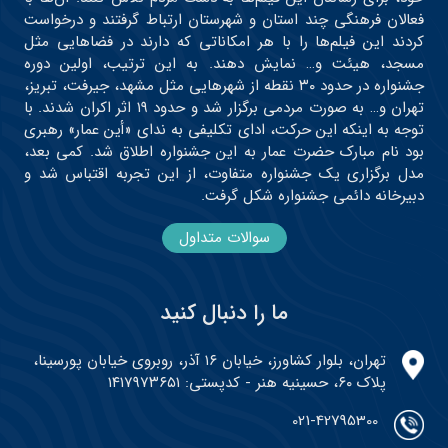
فعالان فرهنگی چند استان و شهرستان ارتباط گرفتند و درخواست
کردند این فیلم‌ها را با هر امکاناتی که دارند در فضاهایی مثل
مسجد، هیئت و… نمایش دهند. به این ترتیب، اولین دوره
جشنواره در حدود ۳۰ نقطه از شهرهایی مثل مشهد، جیرفت، تبریز،
تهران و… به صورت مردمی برگزار شد و حدود ۱۹ اثر اکران شدند. با
توجه به اینکه این حرکت، ادای تکلیفی به ندای «أین عمار» رهبری
بود نام مبارک حضرت عمار به این جشنواره اطلاق شد. کمی بعد،
مدل برگزاری یک جشنواره متفاوت، از این تجربه اقتباس شد و
دبیرخانه دائمی جشنواره شکل گرفت.
سوالات متداول
ما را دنبال کنید
تهران، بلوار کشاورز، خیابان ۱۶ آذر، روبروی خیابان پورسینا،
پلاک ۶۰، حسینیه هنر - کدپستی: ۱۴۱۷۹۷۳۶۵۱
021-42795300