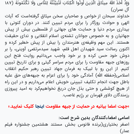
وَإِذْ أَخَذَ اللَّهُ مِيثَاقَ الَّذِينَ أُوتُوا الْكِتَابَ لَتُبَيِّنُنَّهُ لِلنَّاسِ وَلَا تَكْتُمُونَهُ (187
آل عمران)
خداوند سبحان از خواص و صاحبان سخن میثاق گرفته‌است که آیات
الهی و حوادث روزگار را برای مردم تبیین کنند. در دوران کنونی با
بیداری مردم دنیا و حمایت های جهانی از فلسطین بیش از پیش
جهانیان و به خصوص جوانان تشنه‌ی اسلام انقلابی و ندای حقیقت
هستند. این مهم وظیفه‌ی هنرمندان را بیش از پیش خطیر کرده و
اکنون رسالت سید شهیدان اهل قلم، شهید سیدمرتضی آوینی، را بر
دوش خود حس کرده و بر خود واجب می‌دانیم روایت فتح این
روزهای جبهه مقاومت را برای مردم سراسر گیتی و برای تاریخ تبیین
کنیم. از این رو با لبیک به فرمان جهاد تبیین رهبر حکیم انقلاب
اسلامی(حفظه الله) آمادگی خود را برای اعزام به جبهه‌های حق علیه
باطل جهت انجام تکلیف تبیینی خویش اعلام می‌داریم و در این راه
از هیچ کوششی و حتی بذل جان دریغ نخواهیم‌کرد به امید پیروزی
رزمندگان دلاور قهرمان بر رژِیم غاصب.
«جهت امضا بیانیه در حمایت از جبهه مقاومت
اینجا
کلیک نمایید.»
اسامی امضاءکنندگان بدین شرح است:
اصغر بختیاری(برنده فانوس بخش مستند هشتمین جشنواره فیلم
عمار)