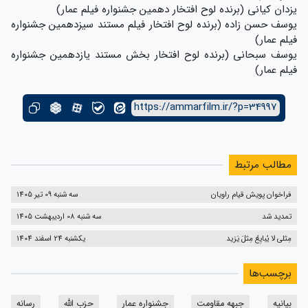
یزدان کیانی (برنده لوح افتخار دهمین جشنواره فیلم عمار)
يوسف حسن زاده (برنده لوح افتخار فیلم مستند سیزدهمین جشنواره
فیلم عمار)
یوسف سبحانی (برنده لوح افتخار بخش مستند یازدهمین جشنواره
فیلم عمار)
https://ammarfilm.ir/?p=34997
مطالب مرتبط
فراخوان پویش قیام راویان
سه شنبه 09 تیر 1405
تمدید شد
سه شنبه 08 اردیبهشت 1405
مِثلی لا یُبایِعُ مِثلَ یَزید
یکشنبه 24 اسفند 1404
برچسب‌ها
بیانیه
جبهه مقاومت
جشنواره عمار
حزب الله
رسانه