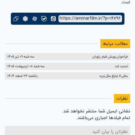
است.
https://ammarfilm.ir/?p=19796
مطالب مرتبط
فراخوان پویش قیام راویان
سه شنبه 09 تیر 1405
تمدید شد
سه شنبه 08 اردیبهشت 1405
مِثلی لا یُبایِعُ مِثلَ یَزید
یکشنبه 24 اسفند 1404
نظرات
نشانی ایمیل شما منتشر نخواهد شد.
تمام فیلدها اجباری می‌باشند.