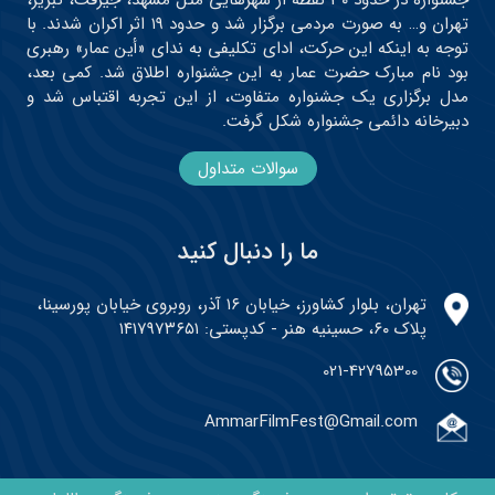
جشنواره در حدود ۳۰ نقطه از شهرهایی مثل مشهد، جیرفت، تبریز،
تهران و… به صورت مردمی برگزار شد و حدود ۱۹ اثر اکران شدند. با
توجه به اینکه این حرکت، ادای تکلیفی به ندای «أین عمار» رهبری
بود نام مبارک حضرت عمار به این جشنواره اطلاق شد. کمی بعد،
مدل برگزاری یک جشنواره متفاوت، از این تجربه اقتباس شد و
دبیرخانه دائمی جشنواره شکل گرفت.
سوالات متداول
ما را دنبال کنید
تهران، بلوار کشاورز، خیابان ۱۶ آذر، روبروی خیابان پورسینا،
پلاک ۶۰، حسینیه هنر - کدپستی: ۱۴۱۷۹۷۳۶۵۱
021-42795300
AmmarFilmFest@Gmail.com