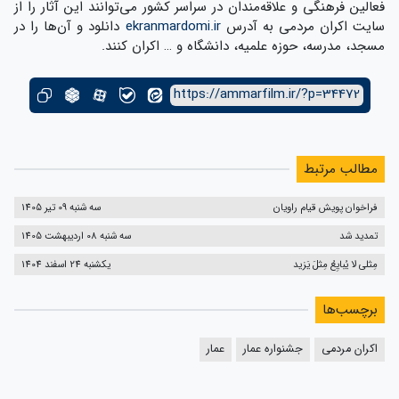
فعالین فرهنگی و علاقه‌مندان در سراسر کشور می‌توانند این آثار را از
سایت اکران مردمی به آدرس
ekranmardomi.ir
دانلود و آن‌ها را در
مسجد، مدرسه، حوزه علمیه، دانشگاه و … اکران کنند.
https://ammarfilm.ir/?p=34472
مطالب مرتبط
فراخوان پویش قیام راویان
سه شنبه 09 تیر 1405
تمدید شد
سه شنبه 08 اردیبهشت 1405
مِثلی لا یُبایِعُ مِثلَ یَزید
یکشنبه 24 اسفند 1404
برچسب‌ها
اکران مردمی
جشنواره عمار
عمار