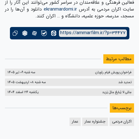
فعالین فرهنگی و علاقه‌مندان در سراسر کشور می‌توانند این آثار را از
سایت اکران مردمی به آدرس
ekranmardomi.ir
دانلود و آن‌ها را در
مسجد، مدرسه، حوزه علمیه، دانشگاه و … اکران کنند.
https://ammarfilm.ir/?p=34477
مطالب مرتبط
فراخوان پویش قیام راویان
سه شنبه 09 تیر 1405
تمدید شد
سه شنبه 08 اردیبهشت 1405
مِثلی لا یُبایِعُ مِثلَ یَزید
یکشنبه 24 اسفند 1404
برچسب‌ها
اکران مردمی
جشنواره عمار
عمار