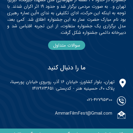
جشنواره در حدود ۳۰ نقطه از شهرهایی مثل مشهد، جیرفت، تبریز،
تهران و… به صورت مردمی برگزار شد و حدود ۱۹ اثر اکران شدند. با
توجه به اینکه این حرکت، ادای تکلیفی به ندای «أین عمار» رهبری
بود نام مبارک حضرت عمار به این جشنواره اطلاق شد. کمی بعد،
مدل برگزاری یک جشنواره متفاوت، از این تجربه اقتباس شد و
دبیرخانه دائمی جشنواره شکل گرفت.
سوالات متداول
ما را دنبال کنید
تهران، بلوار کشاورز، خیابان ۱۶ آذر، روبروی خیابان پورسینا،
پلاک ۶۰، حسینیه هنر - کدپستی: ۱۴۱۷۹۷۳۶۵۱
021-42795300
AmmarFilmFest@Gmail.com