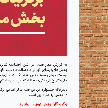
به گزارش عمار فیلم، در آئین اختتامیه شان
بخش‌های«رویای ایرانی»،«عدالت»،«ملت قهر
نهضت جهانی مستضعفین»،«جنگ اقتصادی»،«جن
ملی-تاریخ فرهنگی»و«دانشگاه دژدانش» اعلام 
دبیرخانه جشنواره مردمی فیلم عمار اسامی برگ
12 بخش به شرح زیر است:
برگزیدگان بخش «رویای ایرانی»