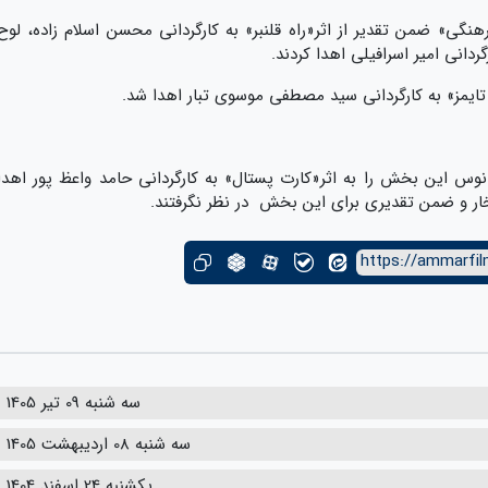
ی» ضمن تقدیر از اثر«راه قلنبر» به کارگردانی محسن اسلام زاده، لوح
گردانی امیر اسرافیلی اهدا کردند.
تایمز» به کارگردانی سید مصطفی موسوی تبار اهدا شد.
س این بخش را به اثر«کارت پستال» به کارگردانی حامد واعظ پور اهدا
خار و ضمن تقدیری برای این بخش در نظر نگرفتند.
https://ammarfil
سه شنبه 09 تیر 1405
سه شنبه 08 اردیبهشت 1405
یکشنبه 24 اسفند 1404