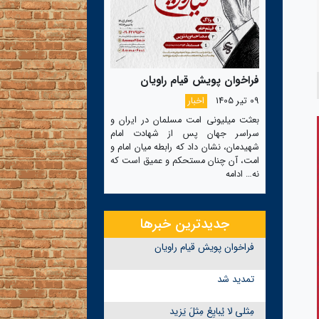
فراخوان پویش قیام راویان
09 تیر 1405
اخبار
بعثت میلیونی امت مسلمان در ایران و
سراسر جهان پس از شهادت امام
شهیدمان، نشان داد که رابطه میان امام و
امت، آن چنان مستحکم و عمیق است که
نه…
ادامه
جدیدترین خبرها
فراخوان پویش قیام راویان
تمدید شد
مِثلی لا یُبایِعُ مِثلَ یَزید