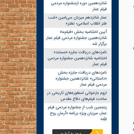
شانزدهمین دوره ازجشنواره مردمی
فیلم عمار
عمار شانزدهم میزبان سی‌امین «شب
طنز انقلاب اسلامی؛ نطنز»
آیین اختتامیه بخش «فیلم‌ما»
شانزدهمین جشنواره مردمی فیلم عمار
برگزار شد
نامزدهای دریافت جایزه «مستند»
اختتامیه شانزدهمین جشنواره مردمی
فیلم عمار
نامزدهای دریافت جایزه بخش
«داستانی» شانزدهمین جشنواره
مردمی فیلم عمار
لزوم بازخوانی اسطوره‌های تاریخی در
ساخت فیلم‌های دفاع مقدس
پنجمین شب از جشنواره مردمی فیلم
عمار، میزبان ویژه برنامه «آرمان روح
الله»
ورود به آرشیو