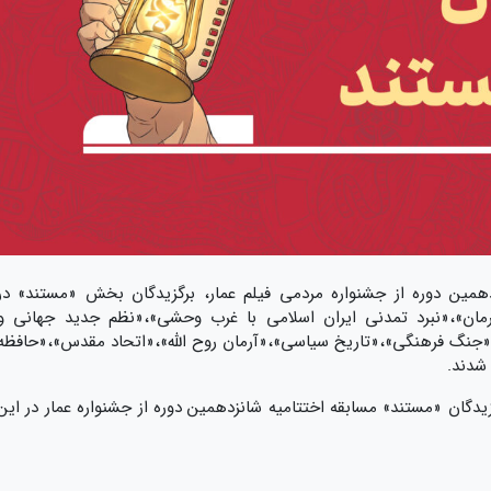
زدهمین دوره از جشنواره مردمی فیلم عمار، برگزیدگان بخش «مستند» در
مان»،«نبرد تمدنی ایران اسلامی با غرب وحشی»،«نظم جدید جهانی و
گ فرهنگی»،«تاریخ سیاسی»،«آرمان روح الله»،«اتحاد مقدس»،«حافظه
شدند.
زیدگان «مستند» مسابقه اختتامیه شانزدهمین دوره از جشنواره عمار در این