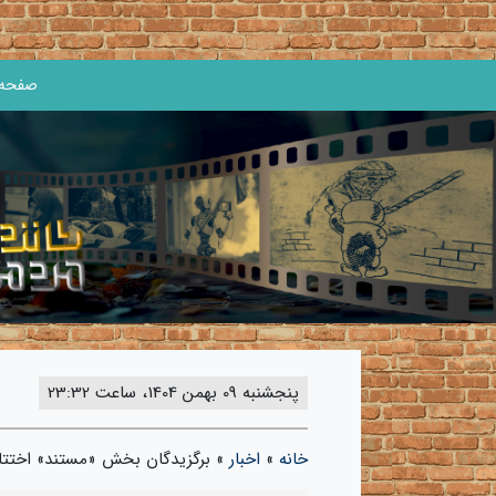
صفحه 
پنجشنبه 09 بهمن 1404، ساعت 23:32
خانه
»
اخبار
»
برگزیدگان بخش «مستند» اختتام