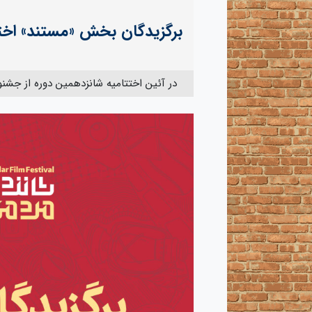
برگزیدگان بخش «مستند» اختت
در آئین اختتامیه شانزدهمین دوره از جشنو