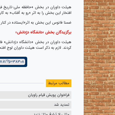
هیئت داوران در بخش «حافظه ملی-تاریخ فرهنگ
افتخار این بخش را به اثر «رو به آفتاب» به کار
ضمنا فانوس این بخش به اثر«ایستاده در کنار 
برگزیدگان بخش «دانشگاه دژدانش»
هیئت داوران در بخش «دانشگاه دژدانش» فانو
کردند. لازم به ذکر است هیئت داوران لوح افت
m.ir/?p=38308
مطالب مرتبط
فراخوان پویش قیام راویان
تمدید شد
مِثلی لا یُبایِعُ مِثلَ یَزید