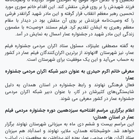
فرزند شهیدش را بر روی فرش منقش کند. این اقدام خانم سوری مورد
تحسین رهبر معظم انقلاب قرار گرفته و این مادر شهید گرانقدر فرشی
را که وصیت‌نامه فرزندش بر روی آن منقش بود در دیدار با مقام‌
معظم رهبری به ایشان تقدیم کرد. فیلم مستند «وصیت» با مضمون
زندگی این مادر شهید در جشنواره عمار امسال به نمایش در آمد.
به گفته مصطفی علینژاد، مسئول ستاد اکران مردمی جشنواره فیلم
عمار، نیز شهرستان #نهاوند از برترین اکران‌کنندگان فیلم عمار در کشور
به حساب می‌آید و این یک موفقیت برای شهرستان است.
معرفی خانم اکرم حیدری به عنوان دبیر شبکه اکران مردمی جشنواره
عمار؛
فعال فرهنگی نهاوند و رابط جشنواره در استان همدان به دلیل
شایستگی‌های کثیرشان در کار، با عنوان دبیر شبکه اکران مردمی
جشنواره عمار در کشور معرفی می شوند.
اعلام برگزاری مراسم افتتاحیه سیزدهمین دوره جشنواره مردمی فیلم
عمار در استان همدان؛
این مراسم بیست و ششم دی ماه به میزبانی شهرستان نهاوند برگزار
خواهد شد. خوشبختانه همدان، ملایر، نهاوند و اسدآباد هم میزبان
ستاد اکران های مردمی عمار بوده اند.پرداختن به موقعیت زن ایرانی؛