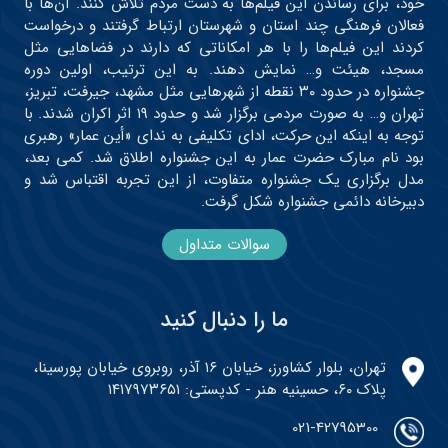
خود، برای رساندن این فیلم‌ها به دست مردم تلاش کنند. آن‌ها با
فعالان فرهنگی چند استان و شهرستان ارتباط گرفتند و درخواست
کردند این فیلم‌ها را با هر امکاناتی که دارند در فضاهایی مثل
مسجد، هیئت و… نمایش دهند. به این ترتیب، اولین دوره
جشنواره در حدود ۳۰ نقطه از شهرهایی مثل مشهد، جیرفت، تبریز،
تهران و… به صورت مردمی برگزار شد و حدود ۱۹ اثر اکران شدند. با
توجه به اینکه این حرکت، ادای تکلیفی به ندای «أین عمار» رهبری
بود نام مبارک حضرت عمار به این جشنواره اطلاق شد. کمی بعد،
مدل برگزاری یک جشنواره متفاوت، از این تجربه اقتباس شد و
دبیرخانه دائمی جشنواره شکل گرفت.
سوالات متداول
ما را دنبال کنید
تهران، بلوار کشاورز، خیابان ۱۶ آذر، روبروی خیابان پورسینا،
پلاک ۶۰، حسینیه هنر - کدپستی: ۱۴۱۷۹۷۳۶۵۱
021-42795300