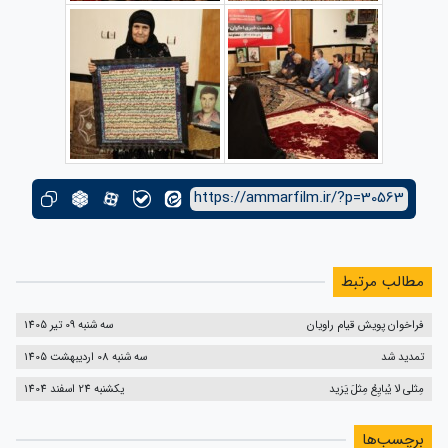
https://ammarfilm.ir/?p=30563
مطالب مرتبط
فراخوان پویش قیام راویان
سه شنبه 09 تیر 1405
تمدید شد
سه شنبه 08 اردیبهشت 1405
مِثلی لا یُبایِعُ مِثلَ یَزید
یکشنبه 24 اسفند 1404
برچسب‌ها