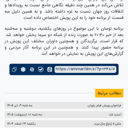
تلاش می‌کند در همین چند دقیقه نگاهی جامع نسبت به رویداد‌ها و
اتفاقات روز جهان نسبت به غزه داشته باشد. و به همین دلیل سه
قسمت از برنامه خود را به این پویش اختصاص داده است.
برنامه نوسان با این موضوع در روزهای یکشنبه، دوشنبه و سه‌شنبه
بعد از خبر 20:30 به صورت زنده از شبکه دو سیما پخش خواهد شد.
که قرار است، برگزیدگان و همچنین داوران مختلف این پویش در
برنامه حضور پیدا کنند. و همچنین در این برنامه آثار مردمی و
گزارش‌های این پویش به نمایش در خواهد آمد.
https://ammarfilm.ir/?p=34817
مطالب مرتبط
فراخوان پویش قیام راویان
سه شنبه 09 تیر 1405
تمدید شد
سه شنبه 08 اردیبهشت 1405
مِثلی لا یُبایِعُ مِثلَ یَزید
یکشنبه 24 اسفند 1404