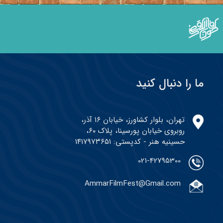
ما را دنبال کنید
تهران، بلوار کشاورز، خیابان ۱۶ آذر،
روبروی خیابان پورسینا، پلاک ۶۰،
حسینیه هنر - کدپستی: ۱۴۱۷۹۷۳۶۵۱
021-42795300
AmmarFilmFest@Gmail.com