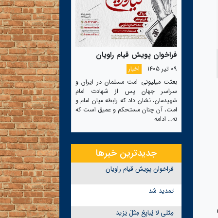
فراخوان پویش قیام راویان
09 تیر 1405
اخبار
بعثت میلیونی امت مسلمان در ایران و
سراسر جهان پس از شهادت امام
شهیدمان، نشان داد که رابطه میان امام و
امت، آن چنان مستحکم و عمیق است که
نه…
ادامه
جدیدترین خبرها
فراخوان پویش قیام راویان
تمدید شد
مِثلی لا یُبایِعُ مِثلَ یَزید