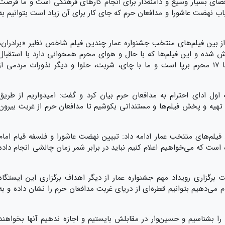
فضای بسیار وسیع و دامنه‌دار برای انجام کارهای فرهنگی است و ما فرصت
اب نهضت عاشورا و مدافعان حرم که جای کار برای آن زیاد است بتوانیم به
 از بین فیلم‌های منتخب جشنواره عمار چندین فیلم شاخص نظیر «برادران،
 شده و این فیلم‌ها که با حال و هوای محرم همخوانی دارد با استقبال
مردم روبه‌رو شده است، افزود: این ایستگاه تا ۱۷ محرم برپا است و ما با چای، شربت، حلوا و دیگر نذورات مردمی از
 اول ادای احترام به مدافعان حرم بیان کرد و گفت:
امیدواریم از طریق
 تهیه و پخش فیلم‌ها و مستنداتی بکوشیم تا مدافعان حرم از غربت بیرون
فیلم‌های منتخب عمار ادامه داد: تبیین نهضت عاشورا و فلسفه قیام امام
است که می‌خواهیم اعلام کنیم نباید در برابر شمر زمان چالشی انجام داده
گزاری رویداد مهم جشنواره عمار از دیگر اهداف برگزاری این ایستگاه
 می‌دهیم بتوانیم قطره‌ای از دریای غربت مدافعان حرم را نشان داده و به
 را بشناسیم و حسین‌وار در مقابلش بایستیم و اجازه ندهیم آنها بخواهند