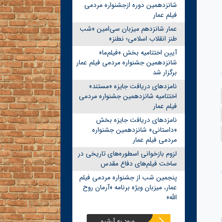
شانزدهمین دوره ازجشنواره مردمی
فیلم عمار
عمار شانزدهم میزبان سی‌امین «شب
طنز انقلاب اسلامی؛ نطنز»
آیین اختتامیه بخش «فیلم‌ما»
شانزدهمین جشنواره مردمی فیلم عمار
برگزار شد
نامزدهای دریافت جایزه «مستند»
اختتامیه شانزدهمین جشنواره مردمی
فیلم عمار
نامزدهای دریافت جایزه بخش
«داستانی» شانزدهمین جشنواره
مردمی فیلم عمار
لزوم بازخوانی اسطوره‌های تاریخی در
ساخت فیلم‌های دفاع مقدس
پنجمین شب از جشنواره مردمی فیلم
عمار، میزبان ویژه برنامه «آرمان روح
الله»
ورود به آرشیو