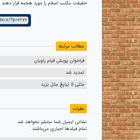
حقیقت مکتب اسلام را مورد هجمه قرار دهند
lm.ir/?p=2272
مطالب مرتبط
فراخوان پویش قیام راویان
تمدید شد
مِثلی لا یُبایِعُ مِثلَ یَزید
نظرات
نشانی ایمیل شما منتشر نخواهد شد.
تمام فیلدها اجباری می‌باشند.