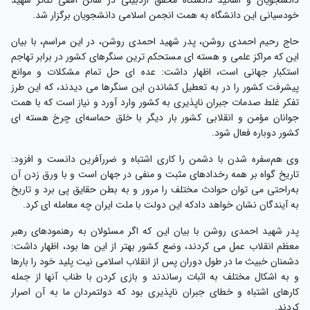
خودسیانی این دانشگاه به همت انجمن اسلامی دانشجویان برگزار شد.
حاج رحیم احمدی روشن، پدر شهید احمدی روشن، در این مراسم، با بیان
این که مراکز علمی و هسته ای مستحکم ترین سنگرهای کشور در برابر تهاجم
استکبار جهانی است، اظهار داشت: عده ای حل تمام مشکلات و موانع
پیشرفت کشور را در به تعطیل کشاندن این سنگرها می دیدند، که این طرز
تفکر غلط صدمات جبران ناپذیری به کشور وارد آورد و نیاز است که با همت
جوانان مؤمن و انقلابی کشور بار دیگر با خلق حماسه‌ای چرخ هسته ای
کشور دوباره فعال شود.
وی هم‌سفره شدن با دشمن را کاری اشتباه و ضررآفرین دانست و افزود:
تاریخ گواه بر همه رخدادهای مثبت و منفی در جهان است و با ورق زدن آن
به‌راحتی می توان حوادث مختلف را مرور و به بطن حقایق پی برد و تاریخ
به آیندگان نشان خواهد دادکه این دولت با ملت ایران چه معامله ای کرد.
پدر شهید احمدی روشن با بیان این که اگر مسئولان به رهنمودهای رهبر
معظم انقلاب عمل می کردند، وضع کشور بهتر از این ها بود، اظهار داشت:
دشمنان خبیث ما در طول دوران پس از انقلاب اسلامی نیت پلید خود را بارها
و به اشکال مختلف به اثبات رساندند و بازی کردن با طناب آنها از جمله
کارهای اشتباه و خطای جبران ناپذیری بود که دولتمردان ما به آن اصرار
کردند.