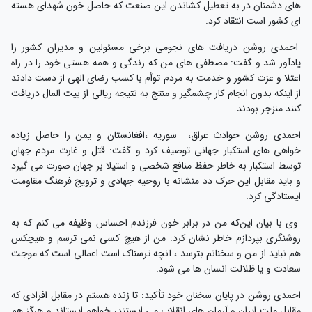
های دشمنان در به تعطیل کشاندن این صنعت که حاصل خون شهدای هسته
ای کشور است انتقاد کرد.
احمدی روشن دریافت های نجومی برخی مسئولین و مدیران کشور را
یادآور شد و گفت: مصطفی های من که زندگی و همه هستی خود را در راه
اعتلا و عزت کشور و خدمت به مردم توأم با کسب رضای الهی از دست دادند
از اینکه بدون انجام کار چشمگیر و منتج به نتیجه ریالی از بیت المال دریافت
کنند منزجر بودند.
احمدی روشن حوادث عراق، سوریه ،افغانستان و یمن را حاصل زیاده
خواهی های استکبار جهانی توصیف کرد و گفت: قتل و غارت مردم جهان
توسط استکبار به خاطر حفظ منافع شخصی و استیلا بر جهان صورت می گیرد
و باید مقابل این حرک دد منشانه با روحیه جهادی و ترویج فرهنگ مقاومت
ایستادگی کرد.
وی با بیان این‌که من در برابر خون فرزندم احساس وظیفه می کنم که به
روشنگری بپردازم خاطر نشان کرد: من از هیچ کسی نمی ترسم و هیچکس
هم نباید از من و سخنانم بترسد ، آنچه ترسناک است اعمالی است که موجت
سعادت و یا ظلالت انسان ها می شود.
احمدی روشن در پایان سخنان خود تأکید: تا زنده هستم در مقابل افرادی که
مقابل ملت ایران و آرمان های انقلاب می ایستند، خواهم ایستاند و هرگز هم