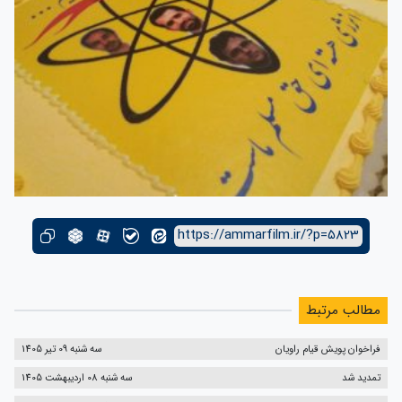
https://ammarfilm.ir/?p=5823
مطالب مرتبط
فراخوان پویش قیام راویان
سه شنبه 09 تیر 1405
تمدید شد
سه شنبه 08 اردیبهشت 1405