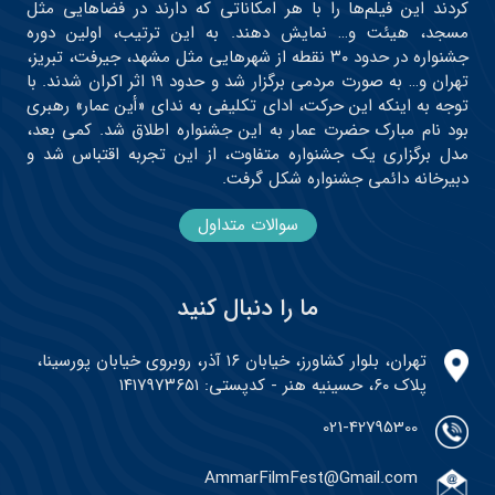
کردند این فیلم‌ها را با هر امکاناتی که دارند در فضاهایی مثل
مسجد، هیئت و… نمایش دهند. به این ترتیب، اولین دوره
جشنواره در حدود ۳۰ نقطه از شهرهایی مثل مشهد، جیرفت، تبریز،
تهران و… به صورت مردمی برگزار شد و حدود ۱۹ اثر اکران شدند. با
توجه به اینکه این حرکت، ادای تکلیفی به ندای «أین عمار» رهبری
بود نام مبارک حضرت عمار به این جشنواره اطلاق شد. کمی بعد،
مدل برگزاری یک جشنواره متفاوت، از این تجربه اقتباس شد و
دبیرخانه دائمی جشنواره شکل گرفت.
سوالات متداول
ما را دنبال کنید
تهران، بلوار کشاورز، خیابان ۱۶ آذر، روبروی خیابان پورسینا،
پلاک ۶۰، حسینیه هنر - کدپستی: ۱۴۱۷۹۷۳۶۵۱
021-42795300
AmmarFilmFest@Gmail.com