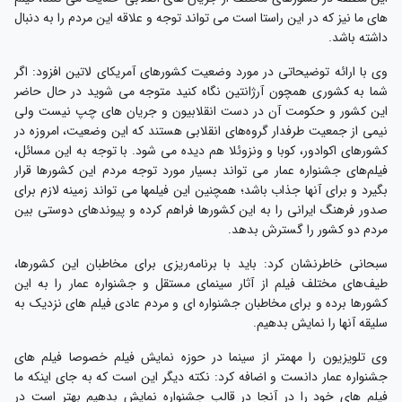
های ما نیز که در این راستا است می تواند توجه و علاقه این مردم را به دنبال
داشته باشد.
وی با ارائه توضیحاتی در مورد وضعیت کشورهای آمریکای لاتین افزود: اگر
شما به کشوری همچون آرژانتین نگاه کنید متوجه می شوید در حال حاضر
این کشور و حکومت آن در دست انقلابیون و جریان های چپ نیست ولی
نیمی از جمعیت طرفدار گروه‌های انقلابی هستند که این وضعیت، امروزه در
کشورهای اکوادور، کوبا و ونزوئلا هم دیده می شود. با توجه به این مسائل،
فیلم‌های جشنواره عمار می تواند بسیار مورد توجه مردم این کشورها قرار
بگیرد و برای آنها جذاب باشد؛ همچنین این فیلمها می تواند زمینه لازم برای
صدور فرهنگ ایرانی را به این کشورها فراهم کرده و پیوندهای دوستی بین
مردم دو کشور را گسترش بدهد.
سبحانی خاطرنشان کرد: باید با برنامه‌ریزی برای مخاطبان این کشورها،
طیف‌های مختلف فیلم از آثار سینمای مستقل و جشنواره عمار را به این
کشورها برده و برای مخاطبان جشنواره ای و مردم عادی فیلم های نزدیک به
سلیقه آنها را نمایش بدهیم.
وی تلویزیون را مهمتر از سینما در حوزه نمایش فیلم خصوصا فیلم های
جشنواره عمار دانست و اضافه کرد: نکته دیگر این است که به جای اینکه ما
فیلم های خود را در آنجا در قالب جشنواره نمایش بدهیم بهتر است در