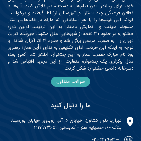
خود، برای رساندن این فیلم‌ها به دست مردم تلاش کنند. آن‌ها با
فعالان فرهنگی چند استان و شهرستان ارتباط گرفتند و درخواست
کردند این فیلم‌ها را با هر امکاناتی که دارند در فضاهایی مثل
مسجد، هیئت و… نمایش دهند. به این ترتیب، اولین دوره
جشنواره در حدود ۳۰ نقطه از شهرهایی مثل مشهد، جیرفت، تبریز،
تهران و… به صورت مردمی برگزار شد و حدود ۱۹ اثر اکران شدند. با
توجه به اینکه این حرکت، ادای تکلیفی به ندای «أین عمار» رهبری
بود نام مبارک حضرت عمار به این جشنواره اطلاق شد. کمی بعد،
مدل برگزاری یک جشنواره متفاوت، از این تجربه اقتباس شد و
دبیرخانه دائمی جشنواره شکل گرفت.
سوالات متداول
ما را دنبال کنید
تهران، بلوار کشاورز، خیابان ۱۶ آذر، روبروی خیابان پورسینا،
پلاک ۶۰، حسینیه هنر - کدپستی: ۱۴۱۷۹۷۳۶۵۱
021-42795300