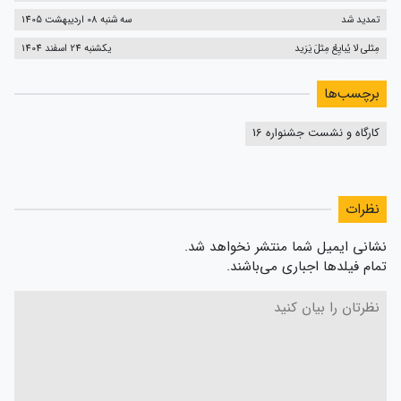
تمدید شد
سه شنبه 08 اردیبهشت 1405
مِثلی لا یُبایِعُ مِثلَ یَزید
یکشنبه 24 اسفند 1404
برچسب‌ها
کارگاه و نشست جشنواره 16
نظرات
نشانی ایمیل شما منتشر نخواهد شد.
تمام فیلدها اجباری می‌باشند.