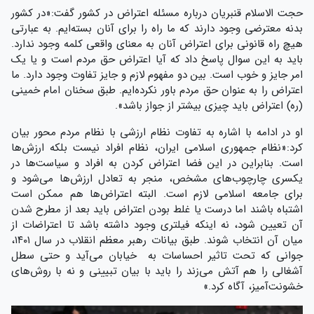
حجت الاسلام قنبریان درباره مسئله اعتراض در کشور گفت:«در کشور
بدنه معترضی وجود دارند که ما راه را برای آنان بسته‌ایم. به عبارتی
هیچ راه قانونی برای اعتراض آنان به معنای واقعی کلمه وجود ندارد.
باید به این سوال پاسخ داد که آیا اعتراض حق مردم است و یا یک
امر جایز و خوب است. بین دو مفهوم لازم و جایز تفاوت وجود دارد. ما
اعتراض را به عنوان حق مردم باور نکرده‌ایم. طبق سخنان امام خمینی
(ره) اعتراض باید چیزی بیشتر از جواز باشد».
او در ادامه با اشاره به تفاوت نظام ارزشی با نظام مردم محور بیان
کرد:«نظام جمهوری اسلامی ایران، نظام افراد نیست بلکه ارزش‌ها
است. بنابراین در این فضا اعتراض کردن به افراد و سیاست‌ها در
یکسری چارچوب‌های مشخص، منجر به تعادل ارزش‌ها می‌شود و
برای جامعه اسلامی لازم است. البته اعتراض‌ها هم ممکن است
اشتباه باشند اما درست یا غلط بودن اعتراض باید بعد از مطرح شدن
آن تعیین شود، نه اینکه فیلتری وجود داشته باشد تا اعتراضات از
میان آن انتخاب شوند. طبق بیانات رهبر معظم انقلاب در سال ۱۴۰۱،
جوانی که تحت تاثیر احساسات به خیابان می‌آید و حتی سطل
آشغالی را هم آتش می‌زند را باید با بیان تبیینی و نه با روش‌های
خشونت‌آمیز، آگاه کرد.»