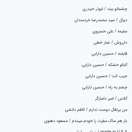
چشماتو ببند / ابوذر حیدری
دوئل / سید محمدرضا خردمندان
سلیمه / علی خسروی
دارروش / عمار خطی
قابلمه / حسین دارابی
آلبالو خشکه / حسین دارابی
جیب کت / حسین دارابی
چشم به راه / حسین دارابی
کلاس / امیر داسارگر
من پرتقال دوست ندارم / کاظم دانشی
باز هم ساک سفرت را خودم میبندم / مسعود دهنوی
made in U.S.A / مرتضی راوش