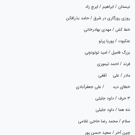
نیستان / ابراهیم / ایرج زاد
روزی روزگاری در شرق / حامد بذرافکن
خط کش / مهدی بهادرخانی
عنکبوت / پوریا پرتو
بزرگ فامیل / امید توتونچی
فرند / احمد تیموری
مادر / علی ثقفی
خطای دید / علی جعفرآبادی
۳ حرف / داود جلیلی
ننه هما / داود جلیلی
سلام / محمد رضا حاجی غلامی
چین آخر / سعید حسن پور