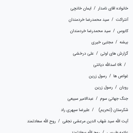
خانواده اقای نامدار / ایمان خانچی
آنتراکت / سید محمدرضا خردمندان
کابوس / سید محمدرضا خردمندان
بیشه / مجتبی خیری
گزارش های اوتی / علی درخشی
/ ok اسدالله دیانتی
غواص ها / رسول زرین
روبان / رسول زرین
جنگ جهانی سوم / عبدالامیر سبیعی
شکرستان (تحریم) / علیرضا سپهری راد
آیت الله سید شهاب الدین مرعشی نجفی / روح الله سعادتمند
علامه طبرسی / روح الله سعادتمند