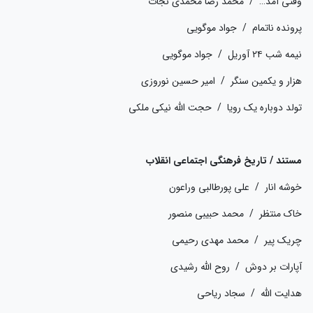
وقتی آمد… / محمد رضا محمدی نجات
پرونده ناتمام / جواد موگویی
نیمه شب ۲۴ آوریل / جواد موگویی
هزار و یکمین سنگر / امیر حسین نوروزی
تولد دوباره یک رویا / حجت الله نیکی ملکی
مستند / تاریخ فرهنگی اجتماعی انقلاب
خوشه انار / علی پورطالبی وراعون
خاک منتظر / محمد حبیبی منصور
چریک پیر / محمد مهدی رحیمی
آپارات بر دوش / روح الله رشیدی
هدایت الله / سجاد ریاحی