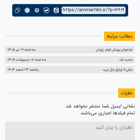
https://ammarfilm.ir/?p=3619
مطالب مرتبط
فراخوان پویش قیام راویان
سه شنبه 09 تیر 1405
تمدید شد
سه شنبه 08 اردیبهشت 1405
مِثلی لا یُبایِعُ مِثلَ یَزید
یکشنبه 24 اسفند 1404
نظرات
نشانی ایمیل شما منتشر نخواهد شد.
تمام فیلدها اجباری می‌باشند.