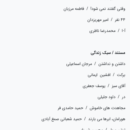
وقتی گفتند نمی شود! / فاطمه مرزبان
۴۴ نفر / امیر مهریزدان
آ-ا / محمدرضا ناظری
مستند / سبک زندگی
داشتن و نداشتن / مرجان اسماعیلی
برکت / افشین ایمانی
آقای سبز / یوسف جعفری
در / داود جلیلی
مجاهدت های خاموش / حمید حامدی فر
هورامان، ابرها می بارند / حمید شعبانی صمغ آبادی
توتن سوار / محسن شیرزایی