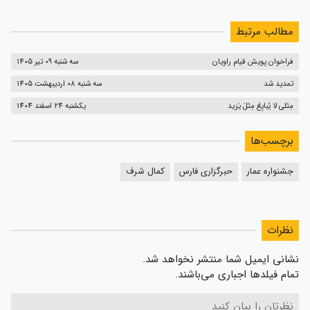
مطالب مرتبط
فراخوان پویش قیام راویان
سه شنبه 09 تیر 1405
تمدید شد
سه شنبه 08 اردیبهشت 1405
مِثلی لا یُبایِعُ مِثلَ یَزید
یکشنبه 24 اسفند 1404
برچسب‌ها
جشنواره عمار
حبرگزاری فارس
کمال شرف
نظرات
نشانی ایمیل شما منتشر نخواهد شد.
تمام فیلدها اجباری می‌باشند.