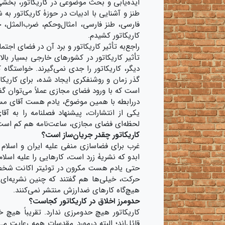
ایده‌یابی و بحث موضوعی در کاریکاتور، بخشی‌
طنز و آشنایی با ادبیات در حوزۀ کاریکاتور ب
فارسی، طنز فارسی، امثال‌وحکم، ضرب‌المثل، ج
کاریکاتور کشیدم.
راجع‌به تأثیر کاریکاتور و برد آن در فضای اجت
تأثیر کاریکاتور در کشورهای خارجی بسیار بالا
دیگر، کاریکاتور را جدی نمی‌گیرند. خواستگاه 
گذر زمان و روشنفکری ایجاد شده، برای کاریکاتور
است که با ورود فضای مجازی عملاً می‌توان 
دررابطه با همین موضوع، یادم هست آقای مسعو
یکی از انتشارات، پیشنهاد فصلنامه را به آ
لحظه‌ای فضای مجازی، ساعت‌‌نامه هم کم است،
کاریکاتور چقدر جریان‌ساز است؟
غرب برای فضاسازی منفی علیه ایران و اسلام ت
ابدو که نشریۀ زرد است، کارهایی را علیه اسلام
حتی یادم هست مکرون در توئیتر اکانت شخصی ر
حرکت، خیلی‌ها هم گفتند که چنین نشریه‌ای 
هیچ‌گاه کارهای ضدارزش منتشر نمی‌کنند.
حد‌ومرز اخلاق در کاریکاتور کجاست؟
کاریکاتور هیچ حدومرزی ندارد. تقریباً هیچ خ
قائل‌اند؛ البته درمورد مقدسات همه رعایت م