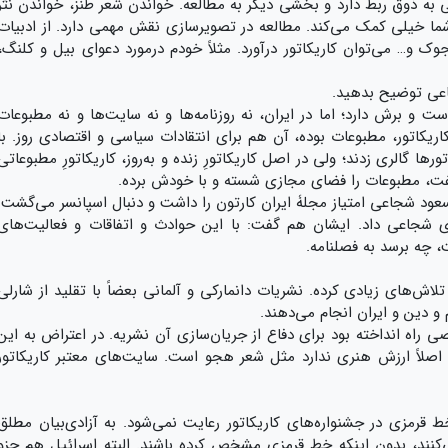
 به ذوق ربط دارد و بخشی دیگر به مطالعه. خواندن شعر طنز، خواندن نثر
ه شما خیلی کمک می‌کند. مطالعه در تصویرسازی نقش مهمی دارد. از ادبیات
وک و… می‌توان کاریکاتور درآورد. مثلاً خودم درمورد دعوای بیل و کلنگ،
ماعی توضیح بدهید.
ست و برش دارد؛ اما در ایران، نه روزنامه‌ها و نه ‌سایت‌ها و نه مطبوعات
کاریکاتور، مطبوعات بوده، آن هم برای انتقادات سیاسی و اقتصادی روز. با
ها گالری زدند؛ ولی در اصل کاریکاتورِ زنده و به‌روز، کاریکاتورِ مطبوعاتی
گفت، مطبوعات را فضای مجازی شسته و با خودش برده.
د شجاعی امتیاز مجلۀ ایران کارتون را داشت و دنبال اسپانسر می‌گشت.
قای شجاعی داد. ایشان هم گفت: با این حوادث و اتفاقات و فعالیت‌های
 چه برسد به فصلنامه.
لاش‌های زیادی کرده. نشریات دانمارکی و آلمانی بعضاً با تقلید از شارلی
 و دین و ایران انجام می‌دهند.
اه انداخته بود برای دفاع از جریان‌سازی آن نشریه. در اعتراض به این
اصلاً ارزش هنری ندارد مثل شعر هجو است. سایت‌های معتبر کاریکاتور
ط قرمزی در جشنواره‌های کاریکاتور رعایت نمی‌شود. به آزادی‌بیان مطلق
ی‌کنند، بدون اینکه خط قرمزی مشخص کرده باشند. البته اسرائیل هم جزو