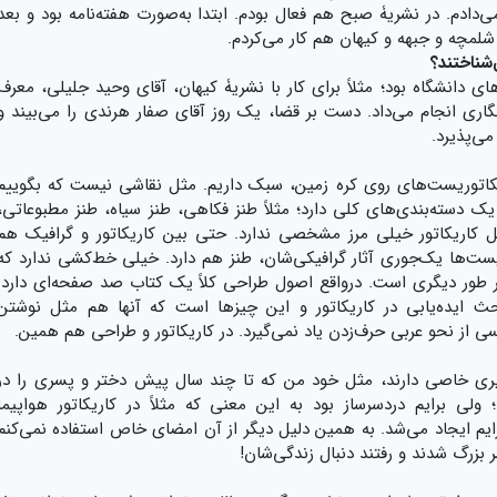
‌دادم. در نشریۀ صبح هم فعال بودم. ابتدا به‌صورت هفته‌نامه بود و بعد
شلمچه و جبهه و کیهان هم کار می‌کردم.
‌شناختند؟
ای دانشگاه بود؛ مثلاً برای کار با نشریۀ کیهان، آقای وحید جلیلی، معرف
رنگاری انجام می‌داد. دست بر قضا، یک روز آقای صفار هرندی را می‌بیند و
ی‌پذیرد.
یکاتوریست‌های روی کره زمین، سبک داریم. مثل نقاشی نیست که بگوییم
یک دسته‌بندی‌های کلی دارد؛ مثلاً طنز فکاهی، طنز سیاه، طنز مطبوعاتی،
ل کاریکاتور خیلی مرز مشخصی ندارد. حتی بین کاریکاتور و گرافیک هم
ت‌ها یک‌جوری آثار گرافیکی‌شان، طنز هم دارد. خیلی خط‌کشی ندارد که
ر طور دیگری است. درواقع اصول طراحی کلاً یک کتاب صد صفحه‌ای دارد.
ث ایده‌یابی در کاریکاتور و این چیزها است که آنها هم مثل نوشتن
ی از نحو عربی حرف‌زدن یاد نمی‌گیرد. در کاریکاتور و طراحی هم همین.
یری خاصی دارند، مثل خود من که تا چند سال پیش دختر و پسری را در
 ولی برایم دردسرساز بود به این معنی که مثلاً در کاریکاتور هواپیما
ایم ایجاد می‌شد. به همین دلیل دیگر از آن امضای خاص استفاده نمی‌کنم
بزرگ شدند و رفتند دنبال زندگی‌شان!