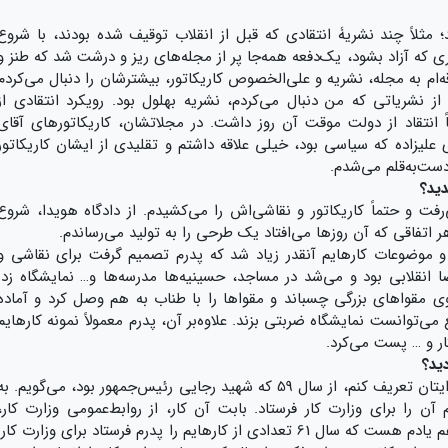
ثلاً چند نشریۀ انتقادی که قبل از انقلاب توقیف شده بودند، با شروع
ی که آزاد بشود، یک‌دفعه همه‌جا پر از مجله‌ها‌ی ریز و درشت شد که طنز و
قه‌ام به مجله، نشریه و علی‌الخصوص کاریکاتور، بیشترشان را دنبال می‌کردم
 از نشریاتی که من دنبال می‌کردم، نشریه بهلول بود. رویکرد انتقادی از
ً انتقاد از دولت موقت آن روز داشت. در مجلاتشان، کاریکاتور‌های آقای
علیزاده که سیاسی بود، خیلی علاقه داشتم و تقلیدی از ایشان کاریکاتور
دست‌به‌قلم می‌شدم.
دید؟
فت و حتماً کاریکاتور و نقاشی‌اش را می‌کشیدم. از دادگاه هویدا، شروع
اتفاقی که آن روزها می‌افتاد یک طرحی را به تولید می‌رساندم.
اد و موضوعات کارهایم آنقدر زیاد شد که پدرم تصمیم گرفت برای نقاشی و
فضا انقلابی بود و می‌شد در مساجد، حسینیه‌ها مدرسه‌ها و… نمایشگاه زد.
 روی مقواهای بزرگی چسباند و مقواها را با طناب به هم وصل کرد و آماده
ی‌توانست نمایشگاه ضربتی بزند. علاوه‌بر آن، پدرم معمولاً نمونه کارهایم
ر و … پست می‌کرد.
ید؟
اگر بخواهم ماجرای یکی از کاریکاتورهایم را برایتان تعریف کنم، از سال 59 که شهید رجایی رئیس‌جمهور بود، می‌گویم. ب
آن را برای وزارت کار فرستاد. بابت آن کار، از روابط‌عمومی وزارت کار،
تقدیرنامه‌ای برایم فرستادند. یک خاطرۀ دیگر هم یادم هست که سال 61 تعدادی از کارهایم را پدرم فرستاد برای وزارت کار