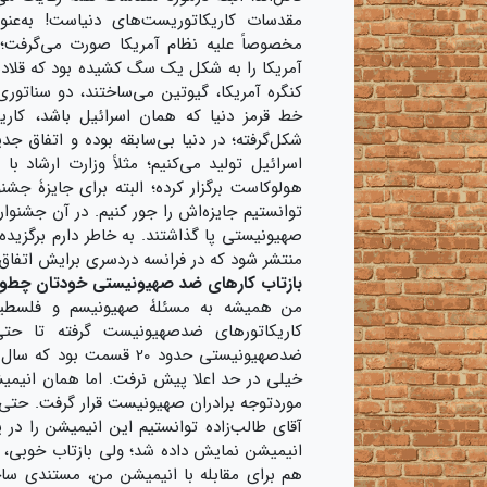
مقدسات کاریکاتوریست‌های دنیاست! به‌عنوا
مخصوصاً علیه نظام آمریکا صورت می‌گرفت؛ و
آمریکا را به شکل یک سگ کشیده بود که قلاده
کنگره آمریکا، گیوتین می‌ساختند، دو سناتوری
خط قرمز دنیا که همان اسرائیل باشد، کا
شکل‌گرفته؛ در دنیا بی‌سابقه بوده و اتفاق جد
هولوکاست برگزار کرده؛ البته برای جایزۀ جش
توانستیم جایزه‌اش را جور کنیم. در آن جشنوا
صهیونیستی پا گذاشتند. به خاطر دارم برگزی
منتشر شود که در فرانسه دردسری برایش اتفاق ن
بازتاب کارهای ضد صهیونیستی خودتان چطور
من همیشه به مسئلۀ صهیونیسم و فلسطین ت
کاریکاتورهای ضدصهیونیست گرفته تا حتی
خیلی در حد اعلا پیش نرفت. اما همان انیمی
موردتوجه برادران صهیونیست قرار گرفت. حتی 
آقای طالب‌زاده توانستیم این انیمیشن را در 
انیمیشن نمایش داده شد؛ ولی بازتاب خوبی، ح
هم برای مقابله با انیمیشن من‌، مستندی ساخت