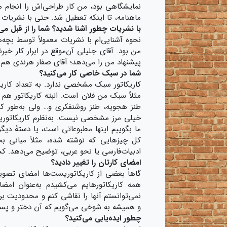
نمایشگاهی بود، من کار طراحی‌اش را انجام می
ماهنامه، تا اینکه تعطیل شد. حتی با نشریات 
با نشریات چطور آشنا شدید؟ شما را از قبل می
نحوه آشنایی‌ام با نشریات معمولاً توسط بچه‌ه
من بود. آقای جلیلی آن‌موقع در ابرار کار خب
پیشنهاد من را می‌دهد؛ آقای صفار هرندی هم م
شما در سبک خاصی کار می‌کنید؟
کاریکاتور سبک مشخصی ندارد. به تعداد کار
مثلاً سبک من فلان است. البته کاریکاتور هم 
طنز هجویه، طنز روشنفکری و… ولی به‌طور ک
خیلی مرز مشخصی نیست. به‌نظرم کاریکاتوریس
ما بگوییم اینها مطبوعاتی است، یا دستۀ دیگ
کل چیزهایی که نوشته شده، مثلاً مبانی بح
ادبیات‌فارسی یا نحو عربی، توضیح می‌دهد. کس
امضای کارتان را تغییر دادید؟
گاهاً بعضی از کاریکاتوریست‌ها امضای تصو
همه کاریکاتورهایم می‌کشیدم به‌عنوان امضا؛
نمی‌توانستم آنها را نقاشی کنم و محدودیت بر
و همیشه به شوخی می‌گویم که آن دختر و پسر 
چطور ایده‌یابی می‌کنید؟