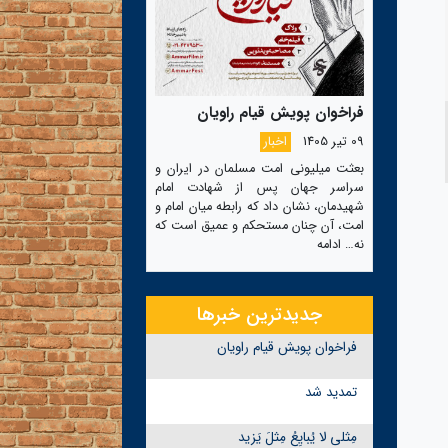
فراخوان پویش قیام راویان
09 تیر 1405
اخبار
بعثت میلیونی امت مسلمان در ایران و
سراسر جهان پس از شهادت امام
شهیدمان، نشان داد که رابطه میان امام و
امت، آن چنان مستحکم و عمیق است که
نه…
ادامه
جدیدترین خبرها
فراخوان پویش قیام راویان
تمدید شد
مِثلی لا یُبایِعُ مِثلَ یَزید