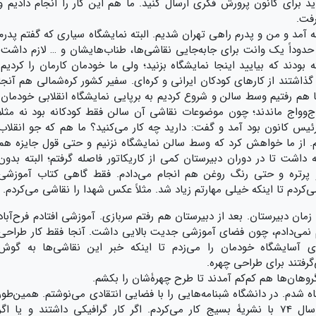
باید برای کانون پرورش فکری ارسال کنید. ما هم این کار را انجام دادیم و
رفت.
ه آمد و من و پدرم راهی تهران شدیم. البته نمایشگاه سیاری که گفتم پدرم
حدوداً یک وانت برای جابه‌جایی نقاشی‌ها، طناب‌هایشان و … لازم داشت.
 بودند که بیایید اینجا نمایشگاه بزنید؛ ولی ما خودمان کارمان را کردیم.
ذاشتند از کارهای کودکان ایرانی و کره‌ای. سفیر کشور کره‌شمالی هم آنجا
ما هم رفتیم وسط سالن و شروع کردیم به برپایی نمایشگاه انقلابی خودمان.
اج‌وواج ماندند؛ چون موضوعات نقاشی آن سالن فقط کودکانه بود نه مثلاً
 رئیس کانون بود آمد و گفت: دارید چه کار می‌کنید؟ ما هم که جو انقلاب
نیم. از ما خواهش کرد که وسط سالن نمایشگاه نزنیم و حتی قول جایزه هم
ه داشت تا در دوران دبیرستان کمی از کاریکاتور فاصله گرفتم؛ البته بدون
 پرتره و حتی رنگ روغن هم انجام می‌دادم. فقط گاهی کتاب آموزشی
ردم تا اینکه خیلی مهارتم زیاد شد. مثلاً عکس شهدا را نقاشی می‌کردم.
زمان دبیرستان. بعد از دبیرستان هم رفتم سربازی. آموزشی افتادم فرح‌آباد
جام نمی‌دادم، چون فضای آموزشی جدیت بالایی داشت. آنجا فقط کار طراحی
 آسایشگاه خودمان را می‌زدم تا اینکه خبر این نقاشی‌ها به گوش
رفتند برای طراحی چهره.
وهان‌ها هم کم‌کم آمدند تا طرح چهرۀ‌شان را بکشم.
بازی، یعنی سال70 وارد دانشگاه شدم. در دانشگاه شبنامه‌هایی را با فضایی انتقادی می‌نوشتم. همین‌طور
با نشریات مختلف کار می‌کردم؛ مثلاً حدود سال 74 با نشریۀ بسیج کار می‌کردم. اگر کار گرافیکی داشتند و یا اگر