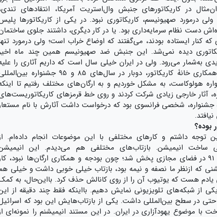
ن‌مثال در کاریکاتورهای جنبش وال‌استریت آمریکا، انتقاد‌های تندی،
لی درمورد صهیونیسم، کاریکاتوری نبود. در یکی از کاریکاتورها پلیس
‌اش دست نظام سرمایه‌داری بود. یا در کار دیگری، داشتند جلوی ساختمان
 که کنار ایستاده بودند، می‌گفتند که اوضاع خراب است؛ ولی درمورد تنها
ریکاتوری دیده نمی‌شد. این جنبش ضد صهیونیسم همین چند ماه اخیر
یدی به‌شمار می‌رود. ولی در ایران خیلی سال است که داریم آثاری را علیه
اسرائیل تولید می‌کنیم؛ مثلاً وزارت ارشاد با همکاری خانۀ کاریکاتور، دوبار در سال‌های 85 و 95 جشنواره بین‌المل
نواره هولوکاست، به مشکل خوردیم و به ارگان‌های مختلف رفتیم تا اینکه
ره، آثار خارجی زیادی شرکت کردند و روی خط قرمز‌های کاریکاتوریست‌های
ده جشنواره، شخصی فرانسوی بود که درخواست داشت آثارش با نام مستعار
یافتد.
 بوده؟
وجه داشتم و کارهای مختلفی با این موضوعات انجام داده‌ام. از
 ساخت انیمیشن. بازتاب‌های مختلفی هم می‌دیدم. این انیمیشن
ضدصهیونیستی حدود 20 قسمت بود که سال 91 در فضای مجازی پخش شد؛ چون بودجه و همکاری ارگان‌ها نبود، کار
شنی که ازنظر ما نصفه و نیمه بود، بازتاب خیلی خوبی داشت و خیلی هم
یادم هست که یوتیوب آن را از روی کانالش حذف کرد. بااین‌حال، به کمک
یکی از شبکه‌ها‌ی تلویزیونی نمایش دهیم. بااینکه فقط چند دقیقه از این
تی در سطح بین‌المللی داشت. یکی از بازتاب‌هایش این بود که اسرائیل
 با موضوع یهودآزاری در ایران. در این مستند انیمیشنم را نمونه‌ای از