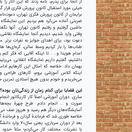
از آنجا برای پدرم، نامه زدند که این آثار را 
خیلی مورد استقبال کانون پرورش فکری قرار گ
برایمان از کانون پرورش فکری تهران، دعوت‌نام
ضربتی آماده می‌کرد هم بردیم. این نمایشگاه 
ماشین گرفتیم و رفتیم کانون تهران. آنها نگفته
وقتی وارد شدیم، دیدیم آنجا نمایشگاه نقاشی گ
دعوت بود، برای اهدای جوایز به نفرات برتر. 
طناب‌ها را باز کردیم وسط سالن، کره‌ای‌ها ه
اعدام هویدا و… . تا اینکه آقایی که فکر کنم
داشتیم، گفتیم داریم نمایشگاه انقلابی می‌ز
بهمان داد. خلاصه که امثال این کارهایم ادام
اینکه کلاس آموزشی بروم، کارهای طراحی و
می‌خریدم و خودم بدون هیچ استادی تمرین می‌ک
این قضایا برای کدام زمان از زندگی‌تان بوده؟
ساری. دوران آموزشی اصلاً کار کاریکاتور ان
صورت و … انجام دادم. طرح چهرۀ بچه‌های
آسایشگاه‌های دیگر هم رسید و هرروز صف می‌گ
خلاصه طوری شد که فرماندۀ گردان و فرماندۀ گر
بعد از دوران سر