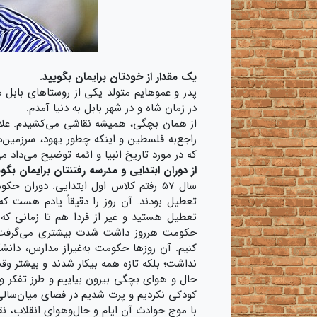
یک مقدار از خودتان برایمان بگویید.
پدر و عمو‌هایم متولد یکی از روستاهای بابل 
در زمان شاه و در شهر بابل به دنیا آمدم.
از همان بچگی، همیشه نقاشی می‌کشیدم. علاوه‌
راجع‌به فلسطین و اینکه چطور یهود، سرزمین‌
که در مورد تاریخ انبیا و ائمه توضیح می‌داد می
از دوران ابتدایی و مدرسه رفتنتان برایمان بگوی
سال 57 رفتم کلاس اول ابتدایی. دوران 
تعطیل بودند. آن روز را دقیقاً یادم هست که
تعطیل هستید و غیر از فردا هم تا زمانی که 
حکومت هرروز داشت شدت بیشتری می‌گرفت و 
کنیم. آن روزها حکومت به‌غیراز مدارس، دانشگاه
نداشت؛ بلکه تازه همه بیکار شدند و بیشتر وق
حال و هوای بچگی بیرون بیاییم و طرز تفکر 
کودکی نکردیم و پرت شدیم در فضای میان‌سالی
با موج حوادث آن ایام و حال‌وهوای انقلاب، ن