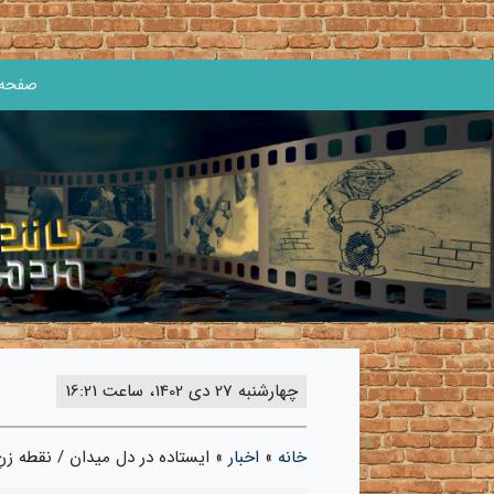
صفحه 
چهارشنبه 27 دی 1402، ساعت 16:21
خانه
»
اخبار
»
ایستاده در دل میدان / نقطه زنِ