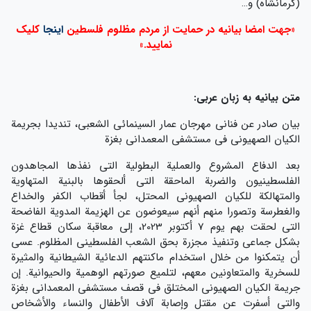
(کرمانشاه) و…
«جهت امضا بیانیه در حمایت از مردم مظلوم فلسطین
اینجا
کلیک
نمایید.»
متن بیانیه به زبان عربی:
بيان صادر عن فناني مهرجان عمار السينمائي الشعبي، تنديدا بجريمة
الكيان الصهيوني في مستشفى المعمداني بغزة
بعد الدفاع المشروع والعملية البطولية التي نفذها المجاهدون
الفلسطينيون والضربة الماحقة التي ألحقوها بالبنية المتهاوية
والمتهالكة للكيان الصهيوني المحتل، لجأ أقطاب الكفر والخداع
والغطرسة وتصورا منهم أنهم سيعوضون عن الهزيمة المدوية الفاضحة
التي لحقت بهم يوم 7 أكتوبر 2023، إلى معاقبة سكان قطاع غزة
بشكل جماعي وتنفيذ مجزرة بحق الشعب الفلسطيني المظلوم. عسى
أن يتمكنوا من خلال استخدام ماكنتهم الدعائية الشيطانية والمثيرة
للسخرية والمتعاونين معهم، لتلميع صورتهم الوهمية والحيوانية. إن
جريمة الكيان الصهيوني المختلق في قصف مستشفى المعمداني بغزة
والتي أسفرت عن مقتل وإصابة آلاف الأطفال والنساء والأشخاص