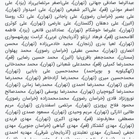
عبدالرضا صادقی جهانی (تهران)، علی‌اصغر مرتضایی‌راد (یزد)، علی
اصغر موذنی (قم)، علی‌اکبر شفیعی (تهران)، علی امیدوار (تهران)،
علی بصیر (خراسان رضوی)، علی پاجانی (تهران)، علی تک روستا
(البرز)، علی دهقان (گلستان)، علی عارضی (تهران)، علی کوثری
(تهران)، علیرضا خوشکام (تهران)، عمادالدین قانعی (یزد)، فاطمه
آقامحمدی (قم)، فرهاد ارزنلو (آذربایجان غربی)، کرامت پورشهسواری
(تهران)، لعیا بدری (زنجان)، مجید خادمی‌زاده (تهران)، محسن
انصاری (تهران)، محسن عقیلی (خراسان رضوی)، محمد پهلوان
(سمنان)، محمدجعفر باقری‌نیا (البرز)، محمد حسین رضایی (قم)،
محمدرضا کمیلی (قم)، محمدعلی شعبانی (تهران)، محمد محمدخانی
(کهگیلویه و بویراحمد) محمدحسین علی بابایی (تهران)،
محمدحسین میری (تهران)، محمدرضا آزادخاطر (تهران)، محمدرضا
باقری (تهران)، محمدرضا احمدی (تهران)، محمدرضا زمانی (تهران)،
محمدرضا گیوه‌چیان (تهران)، محمدرضا یوسفی (تهران)، محمدصالح
نوروزنژاد قادی (خراسان رضوی)، محمدمحمدزاده (خراسان رضوی)،
محمود فلاح پرویزی (تهران)، مرتضی اسفندیاری (تهران)، مریم
طالبی انارکی (تهران)، مریم وحیدی (تهران)، مسعود صمدی (تهران)،
مصطفی معارف‌وند (قم)، مهدی اکبری (تهران)، مهدی فریدی
(تهران)، مهدی کشتکار (قم)، مهدی گیاهی (خراسان جنوبی)، مهدی
نجفی (سمنان)، مهدی نعلبندی (آذربایجان شرقی)، مهدیه احمدی