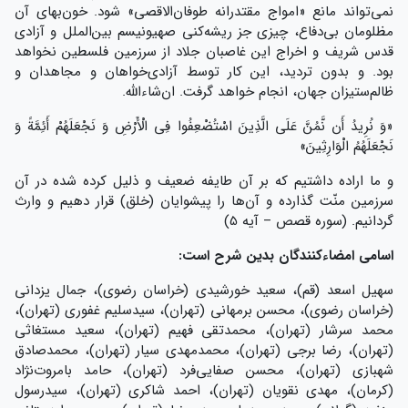
نمی‌تواند مانع «امواج مقتدرانه طوفان‌الاقصی» شود. خون‌بهای آن
مظلومان بی‌دفاع، چیزی جز ریشه‌کنی صهیونیسم بین‌الملل و آزادی
قدس شریف و اخراج این غاصبان جلاد از سرزمین فلسطین نخواهد
بود. و بدون تردید، این کار توسط آزادی‌خواهان و مجاهدان و
ظالم‌ستیزان جهان، انجام خواهد گرفت. ان‌شاء‌الله.
«وَ نُرِیدُ أَن نَّمُنَّ عَلَی الَّذِینَ اسْتُضْعِفُوا فِی الْأَرْضِ وَ نَجْعَلَهُمْ أَئِمَّةً وَ
نَجْعَلَهُمُ الْوَارِثِینَ»
و ما اراده داشتیم که بر آن طایفه ضعیف و ذلیل کرده شده در آن
سرزمین منّت گذارده و آن‌ها را پیشوایان (خلق) قرار دهیم و وارث
گردانیم. (سوره قصص – آیه 5)
اسامی امضاءکنندگان بدین شرح است:
سهیل اسعد (قم)، سعید خورشیدی (خراسان رضوی)، جمال یزدانی
(خراسان رضوی)، محسن برمهانی (تهران)، سیدسلیم غفوری (تهران)،
محمد سرشار (تهران)، محمدتقی فهیم (تهران)، سعید مستغاثی
(تهران)، رضا برجی (تهران)، محمدمهدی سیار (تهران)، محمدصادق
شهبازی (تهران)، محسن صفایی‌فرد (تهران)، حامد بامروت‌نژاد
(کرمان)، مهدی نقویان (تهران)، احمد شاکری (تهران)، سیدرسول