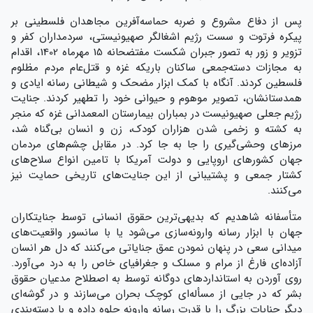
پس از دفاع مشروع و ضربه حماسه‌آفرین مجاهدان فلسطینی بر
پیکره فرتوت و سست رژیم اشغالگر صهیونیستی، سردمداران کفر و
تزویر و زور به تصور جبران شکست مفتضحانه 15 مهرماه 1402، اقدام
به مجازات دسته‌جمعی ساکنان باریکه غزه و قتل‌عام‌ مردم‌ مظلوم
فلسطین کردند. آنگاه با کمک ابزار مضحک و شیطانی رسانه ایادی و
همدستانشان، تصویر موهوم و حیوانی خود را تطهیر کردند. جنایت
رژیم جعلی صهیونیست در بمباران بیمارستان المعمدانی غزه که منجر
به کشته و زخمی شدن هزاران کودک، زن و انسان بی‌گناه شد،
مرزهای وحشی‌گیری را جا به‌ جا کرد. در مقابل چشم‌های مردمان
جهان کشورهای اروپایی و دولت آمریکا با تامین انواع سلاح‌های
کشتار جمعی و پشتیبانی از این جنایت‌های تاریخی حمایت نیز
می‌کنند.
متأسفانه شاهدیم که بدیهی‌ترین حقوق انسانی توسط جنایتکاران
جهان با ابزار رسانه وارونه‌سازی می‌شود یا با سانسور واقعیت‌های
میدانی سعی در پنهان نمودن عمق جنایاتی می‌کنند که دل هر انسان
آزاده‌ای فارغ از مرام و مسلک و جغرافیای خاص را به درد می‌آورد.
روی آوردن به استانداردهای دوگانه توسط به اصطلاح مدعیان حقوق
بشر که در جایی از مسأله‌ای کوچک بحران می‌سازند و در گوشه‌ای
دیگر جنایات بزرگ را با قدرت رسانه وارونه جلوه داده و با دسته‌بندی