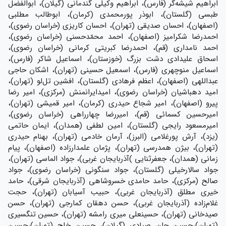
ابراهیم شیشه‌گر (فارس)، ابراهیم وکیلی گندمانی (گیلان)، ابوالفضل
طبسی (گلستان)، ابوذر پورمحمدی (کرمان)، ابوطالب مطلبی
(اصفهان)، احسان صدیقی (تهران)، احسان کاریزی (خراسان رضوی)،
احمدرضا شکرامیز (اصفهان)، احمد محمّدحسنی (خراسان رضوی)،
احمد نامداری (قم)، احمدرضا کبریتی کرمانی (خراسان رضوی)،
اسحاق علیدادی دشت بزرگ (خوزستان)، اسماعیل شاکر (فارس)،
اسماعیل منوچهری (فارس)، اسمعیل حسینی (تهران)، اشکان حاجی
عبداللهی (اصفهان)، اعظم فرهادی (گلستان)، افشین تل‌لو (تهران)،
امید دهباشیان (خراسان رضوی)، امیدایرانمنش (مرکزی)، امیر رضا
پیرو (اصفهان)، امیر شجاع حیدری (کرمان)، امیر قمیشی (تهران)،
امیرحسین کسمائی (قم)، امیررضا چهارراهی (خراسان رضوی)،
امیرمسعود رایجی (گلستان)، امین لطفی (همدان)، ایمان حاتمی
(یزد)، آرش پورغلامی (البرز)، آرمان خادمی (تهران)، بهنام حیدری
(تهران)، بیژن همدرسی (تهران)، پژمان علمدارزاده (اصفهان)، پیام
زمانی (همدان)، جعفرثنایی )آذربایجان غربی)، جواد الماسی (تهران)،
جواد سالارخیلی (گلستان)، جواد سنگونی (خراسان رضوی)، جواد
صالح (مرکزی)، حامد حامدی خسروشاهی (آذربایجان شرقی)، حامد
خیری مطلق (آذربایجان غربی)، حبیب آسیابان (تهران)، حجت
غلام‌زاده (آذربایجان غربی)، حسن دهقان کمارجی (تهران)، حسن
صیدخانی (تهران)، حسينعلی ميری رامشه (تهران)، حسین تنگسیری
(تهران)،حسین جان صیادی (گیلان)، حسین خلج (تهران)،حسین