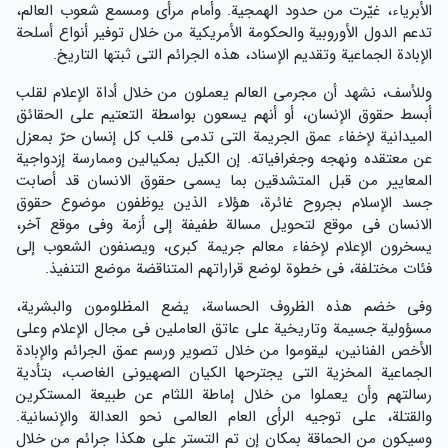
الأبرياء، غيّرت من حدود الهمجية. وأمام مرأى ومسمع شعوب العالم،
تدعم الدول الأوروبية والحكومة الأمريكية من خلال توفير أنواع أسلحة
الإبادة الجماعية وتقديم الإسناد، هذه الجرائم التي ثبتها التاريخ.
وللأسف، نشهد أن مجرمي العالم يعملون من خلال أداة الإعلام لقلب
أبسط حقوق الإنسان، أو أنهم يسعون بواسطة التعتيم على الحقائق
الميدانية لإخفاء عمق الجريمة التي تدمي قلب كل إنسان حرّ بمعزل
عن معتقده ونهجه وجغرافياته. إن الكيل بمكيالين وممارسة إزدواجية
المعايير من قبل المتشدقين بما يسمى حقوق الانسان قد أصابت
جسد الإسلام بجروح غائرة، هؤلاء الذين يوظفون موضوع حقوق
الانسان في موقع لتحويل مسالة طفيفة إلى أزمة وفي موقع آخر،
يسخرون الإعلام لإخفاء معالم جريمة كبرى، ويصنفون الشعوب إلى
فئات مختلفة، في خطوة لوضع قراراتهم المتناقضة موضع التنفيذ.
وفي خضم هذه الظروف الحساسة، يضع المظلومون والبشرية،
مسؤولية جسيمة وتاريخية على عاتق العاملين في مجال الإعلام وعلى
الأخص الفنانين، ليقوموا من خلال تصوير ورسم عمق الجرائم والإبادة
الجماعية المخزية التي يجترحها الكيان الصهيوني الغاصب، بتأدية
رسالتهم وأن يعملوا من خلال إماطة اللثام عن طبيعة المستكرين
والقتلة، على توجيه الرأي العام العالمي نحو العدالة والإنسانية.
وسيكون من الحماقة بمكان إن تم التستر على هكذا جرائم من خلال