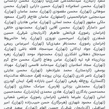
منفرد (گیلان)، سیدمحمدعلی صدری‌نیا (تهران)، محسن اردستانی
(تهران)، محسن اسلام‌زاده (تهران)، حسین دارابی (تهران)، محسن
سوهانی (تهران)، محسن مقصودی (تهران)، محمد ساسان (تهران)،
سیدمجتبی خیام‌الحسینی (اصفهان)، ساسان فلاح‌فر (البرز)، مسعود
ملکی مشهور (تهران)، محمد لسانی (تهران)، عباس هادیان (تهران)،
امیر داسارگر (تهران)، محسن آقایی (تهران)، محمدمهدی خالقی
(خراسان رضوی)، قربانعلی طاهرفر (آذربایجان شرقی)، حسین
شمقدری (تهران)، امیرحسین نوروزی (تهران)، رضا حاتمی‌وفا
(خراسان رضوی)، محمدباقر مفیدی‌کیا (تهران)، امیرعباس ربیعی
(تهران)، جواد اردکانی (تهران)، سیدسجاد قافله باشی (تهران)،
سیدجلال دهقانی اشکذری (یزد)، محمدجواد موحد (تهران)، زهره
یزدان‌پناه قره تپه (تهران)، عباس وهاج (البرز)، محسن حاج کرم
(تهران)، سجاد اسلامیان (تهران)، سیدحامد قاسمی (تهران)، مهرداد
یوسفی (کردستان)، محمد علیزاده‌فرد (تهران)، محسن عنایتی
(تهران)، ناصر نادری (تهران)، یزدان پرونده (قم)، حجت‌الله عدالت‌پناه
(گلستان)، روح‌الله رفیعی (تهران)، امین بابازاده (قم)، ایمان گودرزی
(تهران)، محمدعلی یزدانی (فارس)، سیامک مختاری (تهران)،
محمدحسن یادگاری (تهران)، هادی محمدی (مازندران)، محمدحسین
امانی (تهران)، علیرضا باغشنی (خراسان رضوی)، مرتضی شعبانی
(تهران)، محمود شهبازی (هرمزگان)، حسن حبیب‌زاده (تهران)، امیر
اسرافیلی (آذربایجان شرقی)، حسین الهام (تهران)، سعید فرجی