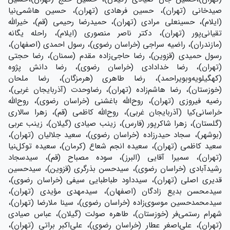
صیدخانی (تهران)، حسین فرهادی (تهران)، حسین هاشمی‌نیا
(ایلام)، حسینعلی مرادی (تهران)، حمیدرضا رحیمی (قم)، خیرالله
تقیانی‌پور (تهران)، دکتر ناصر منصوری (ایلام)، راحله یگانه
(مازندران)، راضیه سراجی (خراسان رضوی)، رسول احمدی (اصفهان)،
رسول حمیدی (قزوین)، رضا حاجی‌زاده مقدم (سمنان)، رضا حجتی
(تهران)، رضا خدادادی (خراسان رضوی)، رضا دانش پژوه
(کهگیلویه‌وبویراحمد)، رضا طاهری (هرمزگان)، رضا ملحان
(خوزستان)، رضا هاشم‌زاده (تهران)، رضاوحدت (آذربایجان غربی)،
رضیه فیروزی (تهران)، روح‌الله باغشنی (خراسان رضوی)، روح‌الله
خراسانی‌کیا (آذربایجان غربی)، روح‌الله کاظمی (قم)، زهرا سالاری
(گلستان)، زهرا شاکرپور (فارس)، زینب صیادی (گیلان)، زینب عربی
(بوشهر)، سجاد حیدرزاده (خراسان رضوی)، سعید جلالیان (تهران)،
سعید کاظمی (تهران)، سعیده انجم شعاع (کرمان)، سعیده توکل‌‍نیا
(تهران)، سمیرا آقایی (البرز)، سوده مصباح (قم)، سيدسجاد
رشیدآبادی (خراسان رضوی)، سیدحسن بذرگری (قزوین)، سیدحسین
قدیری اصلی (تهران)، سیدداود طباطبایی سیفی (خراسان رضوی)،
سیدمحسن بدیع زادگان (اصفهان)، سیدمهدی مؤیدی (تهران)،
سیدمحمدحسین موسوی‌زاده (خراسان رضوی)، سینا ملارضا (تهران)،
شهرام رستمی‌فر (خوزستان)، طاهره صولت (گیلان)، عباس صیادی
(تهران)، علی‌‍اصغر عطار (خراسان رضوی)، علی‌اکبر براتی (تهران)،