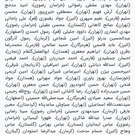
(تهران)، مهدی عشقی رضوانی (خراسان رضوی)، امید مدحج
(تهران)، آرش فهیم (تهران)، مصطفی خیری‌پور (تهران)، محسن
سلیم (فارس)، نعیم سپهری (البرز)، جواد یقموری (قم)، علی پاجانی
(تهران)، صالح کاهانی (گلستان)، محسن عقیلی (خراسان رضوی)،
مهدی انصاری (تهران)، داوود جلیلی (قم)، رسول احمدی (اصفهان)،
عبدالحسین بدرلو (البرز)، امین شجاعی (کرمان)، رسول آذرگون
(البرز)، عابد قاسمی (هرمزگان)، حمید صالحی (فارس)، محمدرضا
باقری (تهران)، ابراهیم جعفری (همدان)، ابوالفضل‌گلفام (زنجان)،
احسان جمشیدی (فارس)، احمد حیدریان (تهران)، احمد فیضی
(البرز)، اسدالله دیانتی (تهران)، امیر اسرافیلی (آذربایجان شرقی)،
امیرحسین بیژن (تهران)، امیرعباس شیرانی (تهران)، امین کریمی
(خوزستان)، بهروز یاوری (تهران)، جواد سهرابی (همدان)، جواد
فتحی (تهران)، حسن آخوندپور (تهران)، حسن جعفری (تهران)،
حسن حبیب‌زاده (تهران)، رضا کاشانی اسدی (تهران)، روح‌الله رحیمی
(تهران)، سعید صیادی (هرمزگان)، سيدصفی‌الله حسینی (اصفهان)،
سيدنعمت‌الله اسماعیلی (تهران)، سیاوش ساعدپناه (کردستان)، معین
عارفی (کرمان)، سیدمهدی حسینی (خراسان رضوی)، سینا رضایی
(تهران)، صدرا عبدالله شاکری (تهران)، طهورا کیمیائی (خراسان
رضوی)، عباس ایمانیان (سمنان)، عباس بهرامی (گلستان)، عباس
وهاج (البرز)، حسام مدحت (کرمان)، عبدالرضا استودان (گیلان)،