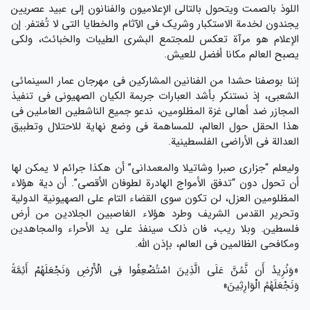
اللوذ بالصمت ويتحول بالتالي الإعلاميون والفنانون إلى عبيد عصريين
يجندون لخدمة الاستكبار وشريك في الآثام والخطايا التي لا تُغتفر. إن
الإعلام هو مرآة تعكس للمجتمع البشري الطيبات والخبائث، ولكي
يصبح العالم مكانا أفضل للعيش.
إننا بوصفنا حشدا من الفنانين المشاركين في مهرجان عمار السينمائي
الشعبي، إذ نستنكر بأشد العبارات جربمة الكيان الصهيوني في تنفيذ
المجازر ضد أهالي غزة المظلومين، ندعو جميع الناشطين العاملين في
هذا الحقل حول العالم، للمساهمة في وضع نهاية للاحتلال وتطبيق
العدالة في الأراضي الفلسطينية.
وليعلم “جزاري صبرا وشاتيلا والمعمداني” أن هكذا جرائم لا يمكن لها
أن تحول دون “تدفق الأمواج الهادرة لطوفان الأقصى”. أن دية هؤلاء
المظلومين العزل، لن تكون سوى القضاء التام على الصهيونية الدولية
وتحرير القدس الشريف وطرد هؤلاء الغاصبين الجلادين من أرض
فلسطين. وبلا ريب، فان ذلك سينفذ على يد الأحراء والمجاهدين
ومكافحي الظالمين في العالم، بإذن الله.
«وَنُرِیدُ أَن نَّمُنَّ عَلَی الَّذِینَ اسْتُضْعِفُوا فِی الْأَرْضِ وَنَجْعَلَهُمْ أَئِمَّةً
وَنَجْعَلَهُمُ الْوَارِثِینَ»