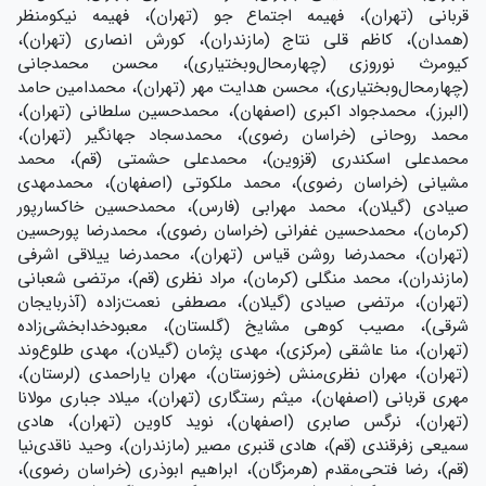
قربانی (تهران)، فهیمه اجتماع جو (تهران)، فهیمه نیکومنظر
(همدان)، کاظم قلی نتاج (مازندران)، کورش انصاری (تهران)،
کیومرث نوروزی (چهارمحال‌وبختیاری)، محسن محمدجانی
(چهارمحال‌وبختیاری)، محسن هدایت مهر (تهران)، محمدامین حامد
(البرز)، محمدجواد اکبری (اصفهان)، محمدحسین سلطانی (تهران)،
محمد روحانی (خراسان رضوی)، محمدسجاد جهانگیر (تهران)،
محمدعلی اسکندری (قزوین)، محمدعلی حشمتی (قم)، محمد
مشیانی (خراسان رضوی)، محمد ملکوتی (اصفهان)، محمدمهدی
صیادی (گیلان)، محمد مهرابی (فارس)، محمدحسین خاکسارپور
(کرمان)، محمدحسین غفرانی (خراسان رضوی)، محمدرضا پورحسین
(تهران)، محمدرضا روشن قیاس (تهران)، محمدرضا ییلاقی اشرفی
(مازندران)، محمد منگلی (کرمان)، مراد نظری (قم)، مرتضی شعبانی
(تهران)، مرتضی صیادی (گیلان)، مصطفی نعمت‌زاده (آذربایجان
شرقی)، مصیب کوهی مشایخ (گلستان)، معبودخدابخشی‌زاده
(تهران)، منا عاشقی (مرکزی)، مهدی پژمان (گیلان)، مهدی طلوع‌وند
(تهران)، مهران نظری‌منش (خوزستان)، مهران یاراحمدی (لرستان)،
مهری قربانی (اصفهان)، میثم رستگاری (تهران)، میلاد جباری مولانا
(تهران)، نرگس صابری (اصفهان)، نوید کاوین (تهران)، هادی
سمیعی زفرقندی (قم)، هادی قنبری مصیر (مازندران)، وحید ناقدی‌نیا
(قم)، رضا فتحی‌مقدم (هرمزگان)، ابراهیم ابوذری (خراسان رضوی)،