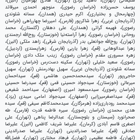
سلیمانی (تهران)، ناهید یزدی (تهران)، هادی بهرامیان (البرز)،
یوسف حسن‌زاده (خراسان رضوی)، منوچهر احمدی میرقائد
(چهارمحال و بختیاری)، اکرم حیدری (همدان)، سمانه شلوندی
(آذربایجان غربی)، زهرا شاکرپور (فارس)، امیررضا چهارراهی (خراسان
رضوی)، فهیمه گرائی (همدان)، علی دهقان (گلستان)، محمد
روحانی (خراسان رضوی)، زهرا آراسته‌نیا (خوزستان)، روح‌الله ارجمندی
(تهران)، روح‌الله جوانعلی بدر (آذربایجان شرقی)، زاهد ملکی (البرز)،
زهرا عبدالوهابی (قم)، زهرا یاربی (فارس)، زهراپسندی (اردبیل)،
زهره مسروری مقدم (خراسان رضوی)، زینب ملک دادی (خراسان
رضوی)، سعید خلیلی (تهران)، سکینه دست‌رس (خراسان رضوی)،
سمانه شلوندی (آذربایجان غربی)، سهیل بهادرمنش (تهران)، سهیل
حاجی‌پور (تهران)، سيدمحمدحسین هاشمی (قم)، سیداحسان
میرعالی (خوزستان)، سیدجواد حسینی قمی (قم)، سیدرضا حسینی
(خراسان رضوی)، سیدمسعود امیری (اصفهان)، سیداحمد شفیعی
(قم)، سیداصغرمیرزایی (اصفهان)، سیدجواد امامی میبدی (یزد)،
سیدمحمد رودباری‌زاده (هرمزگان)، سیدمحمدکاظم سیفی (قم)، سیده
هدی محمدی (خراسان رضوی)، سیره فاطمه قدرت (فارس)، طه
صحرانورد (سیستان و بلوچستان)، عبدالرضا پناهی (تهران)، علی
اصغری قاسم آبادی (کرمان)، علیرضا شریف کاظمی (البرز)، علیرضا
صادقی (قم)، علیرضا صدرالدینی (تهران)، علیرضا صدرالدینی
(تهران)، فاطمه عظیمی (تهران)، فرهاد مختاری (تهران)، فضل‌الله