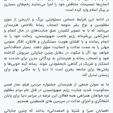
انسان‌ها تصمیمات متناقض خود را اجرا می‌نمایند زخم‌های بسیاری
بر پیکر اسلام وارد کرده است.
در ادامه این شرایط حساس مسئولیتی بزرگ و تاریخی از سوی
مظلومین و نوع بشر متوجه اصحاب رسانه بالاخص هنرمندان
می‌باشد که با به تصویر کشیدن عمق جنایت‌های در حال انجام و
نسل‌کشی بی‌شرمانه رژیم غاصب صهیونیستی، رسالت خود را به
انجام رسانده و با افشای هویت مستکبران و قاتلان، افکار عمومی
جهان را به سمت عدالت و انسانیت سوق دهند. بسیار حماقت‌آمیز
خواهد بود اگر با سکوت در مقابل چنین جنایاتی سرپوش گذاشته
شود و اصحاب رسانه و هنرمندان به بردگانی مدرن برای خدمت به
استکبار و شریک در گناهی نابخشودنی شوند. رسانه آینه خوبی‌ها و
زشتی‌ها برای جامعه بشری است تا دنیا را به مکانی بهتر برای
زیستن تبدیل کند.
ما به عنوان جمعی از هنرمندان جشنواره مردمی فیلم عمار ضمن
محکومیت شدید جنایت رژیم صهیونسیتی در قتل عام مردم مظلوم
غزه خواهان همراهی همه فعالان این عرصه در سراسر دنیا برای پایان
اشغالگری و اجرای عدالت در سرزمین های فلسطینی هستیم.
«قصابان صبرا و شتیلا و المعمدانی» بدانند که چنین جنایاتی