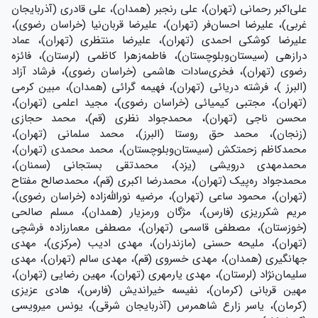
علی‌اکبر رحمانی (تهران)، علی رنجبر (همدان)، علی قادری (آذربایجان
غربی)، علیرضا احسان‌فر (تهران)، علیرضا قربان‌نیا (خراسان رضوی)،
علیرضا کوشکی احمدی (تهران)، علیرضا منتظری (تهران)، عماد
درازهی (سیستان‌وبلوچستان)، فاطمه‌زهرا کاظمی (لرستان)، فائزه
رضوی (تهران)، فخری‌سادات هاشمی (خراسان رضوی)، فرشاد آزاد
(البرز )، فرشته دریائی (تهران)، فهیمه گرائی (همدان)، مبین کرمی
(تهران)، مجتبی کیمیائی (خراسان رضوی)، مجید اعلمی (تهران)،
محسن ناجی (تهران)، محمدجواد نظری (قم)، محمد حجازی
(زنجان)، محمد حق روستا (البرز)، محمد سلمانی (تهران)،
محمدکاظم زحمتکش (سیستان‌وبلوچستان)، محمد محمدی (تهران)،
محمدمهدی درویشی (یزد)، محمدتقی بستجانی (سمنان)،
محمدجواد ره‌پیک (تهران)، محمدرضا اکبری (قم)، محمدصالح مفتاح
(تهران)، محمود ساعی (تهران)، مرضیه نورالله‌زاده (خراسان رضوی)،
مریم شکرریزی (فارس)، مژگان ورمزیار (همدان)، مسلم صالحی
(خوزستان)، مصطفی قاسمی (تهران)، مصطفی معمارزاده فرشچی
(تهران)، ملیحه حسنی (مازندران)، مهدی ادیب (مرکزی)، مهدی
جهانگیری (همدان)، مهدی خسروی (قم)، مهدی سالم (تهران)، مهدی
سلیمان‌نژاد (لرستان)، مهدی یارمهری (تهران)، مهین رضایی (تهران)،
مهین قربانی (کرمان)، نفیسه خیراندیش (فارس)، هادی عزیزی
(کرمان)، یاسر زارع شاهمرس (آذربایجان شرقی)، یونس میرویسی