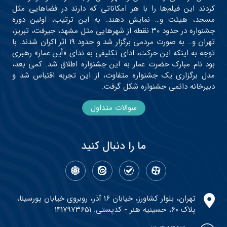
کردند این فیلم‌ها را با هر امکاناتی که دارند در فضاهایی مثل
مسجد، هیئت و… نمایش دهند. به این ترتیب، اولین دوره
جشنواره در حدود ۳۰ نقطه از شهرهایی مثل مشهد، جیرفت، تبریز،
تهران و… به صورت مردمی برگزار شد و حدود ۱۹ اثر اکران شدند. با
توجه به اینکه این حرکت، ادای تکلیفی به ندای «أین عمار» رهبری
بود نام مبارک حضرت عمار به این جشنواره اطلاق شد. کمی بعد،
مدل برگزاری یک جشنواره متفاوت، از این تجربه اقتباس شد و
دبیرخانه دائمی جشنواره شکل گرفت.
سوالات متداول
ما را دنبال کنید
تهران، بلوار کشاورز، خیابان ۱۶ آذر، روبروی خیابان پورسینا،
پلاک ۶۰، حسینیه هنر - کدپستی: ۱۴۱۷۹۷۳۶۵۱