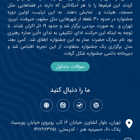
کردند این فیلم‌ها را با هر امکاناتی که دارند در فضاهایی مثل
مسجد، هیئت و… نمایش دهند. به این ترتیب، اولین دوره
جشنواره در حدود ۳۰ نقطه از شهرهایی مثل مشهد، جیرفت، تبریز،
تهران و… به صورت مردمی برگزار شد و حدود ۱۹ اثر اکران شدند. با
توجه به اینکه این حرکت، ادای تکلیفی به ندای «أین عمار» رهبری
بود نام مبارک حضرت عمار به این جشنواره اطلاق شد. کمی بعد،
مدل برگزاری یک جشنواره متفاوت، از این تجربه اقتباس شد و
دبیرخانه دائمی جشنواره شکل گرفت.
سوالات متداول
ما را دنبال کنید
تهران، بلوار کشاورز، خیابان ۱۶ آذر، روبروی خیابان پورسینا،
پلاک ۶۰، حسینیه هنر - کدپستی: ۱۴۱۷۹۷۳۶۵۱