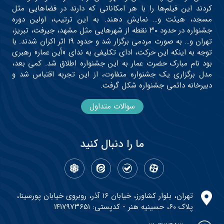
کردند این فیلم‌ها را با هر امکاناتی که دارند در فضاهایی مثل
مسجد، هیئت و… نمایش دهند. به این ترتیب، اولین دوره
جشنواره در حدود ۳۰ نقطه از شهرهایی مثل مشهد، جیرفت، تبریز،
تهران و… به صورت مردمی برگزار شد و حدود ۱۹ اثر اکران شدند. با
توجه به اینکه این حرکت، ادای تکلیفی به ندای «أین عمار» رهبری
بود نام مبارک حضرت عمار به این جشنواره اطلاق شد. کمی بعد،
مدل برگزاری یک جشنواره متفاوت، از این تجربه اقتباس شد و
دبیرخانه دائمی جشنواره شکل گرفت.
سوالات متداول
ما را دنبال کنید
تهران، بلوار کشاورز، خیابان ۱۶ آذر، روبروی خیابان پورسینا،
پلاک ۶۰، حسینیه هنر - کدپستی: ۱۴۱۷۹۷۳۶۵۱