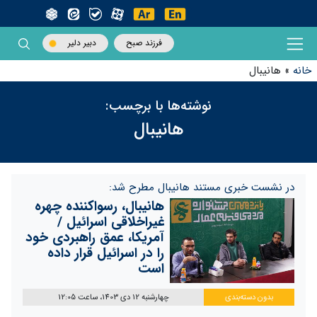
فرزند صبح
دبیر دلیر
خانه
»
هانیبال
نوشته‌ها با برچسب:
هانیبال
در نشست خبری مستند هانیبال مطرح شد:
هانیبال، رسواکننده چهره
غیراخلاقی اسرائیل /
آمریکا، عمق راهبردی خود
را در اسرائیل قرار داده
است
بدون دسته‌بندی
چهارشنبه 12 دی 1403، ساعت 12:05