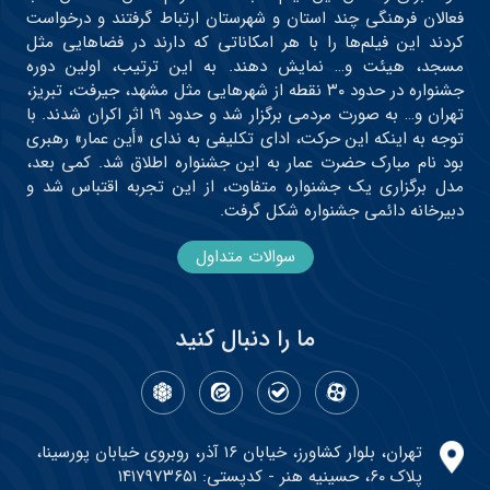
فعالان فرهنگی چند استان و شهرستان ارتباط گرفتند و درخواست
کردند این فیلم‌ها را با هر امکاناتی که دارند در فضاهایی مثل
مسجد، هیئت و… نمایش دهند. به این ترتیب، اولین دوره
جشنواره در حدود ۳۰ نقطه از شهرهایی مثل مشهد، جیرفت، تبریز،
تهران و… به صورت مردمی برگزار شد و حدود ۱۹ اثر اکران شدند. با
توجه به اینکه این حرکت، ادای تکلیفی به ندای «أین عمار» رهبری
بود نام مبارک حضرت عمار به این جشنواره اطلاق شد. کمی بعد،
مدل برگزاری یک جشنواره متفاوت، از این تجربه اقتباس شد و
دبیرخانه دائمی جشنواره شکل گرفت.
سوالات متداول
ما را دنبال کنید
تهران، بلوار کشاورز، خیابان ۱۶ آذر، روبروی خیابان پورسینا،
پلاک ۶۰، حسینیه هنر - کدپستی: ۱۴۱۷۹۷۳۶۵۱