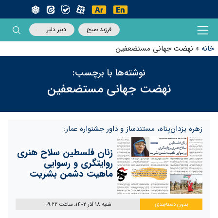
فرزند صبح
دبیر دلیر
خانه
»
نهضت جهانی مستضعفین
نوشته‌ها با برچسب:
نهضت جهانی مستضعفین
زهره یزدان‌پناه، مستندساز و داور جشنواره عمار:
زنان فلسطین سلاح هنری
روایتگری و رسوایی
ماهیت دشمن بشریت
بدون دسته‌بندی
شنبه 18 آذر 1402، ساعت 09:22