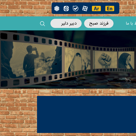
فرزند صبح
دبیر دلیر
 با ما