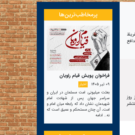
پرمخاطب‌ترین‌ها
ریظ
دافع
فراخوان پویش قیام راویان
09 تیر 1405
اخبار
بعثت میلیونی امت مسلمان در ایران و
روز
سراسر جهان پس از شهادت امام
تشر
شهیدمان، نشان داد که رابطه میان امام و
امت، آن چنان مستحکم و عمیق است که
نه…
ادامه