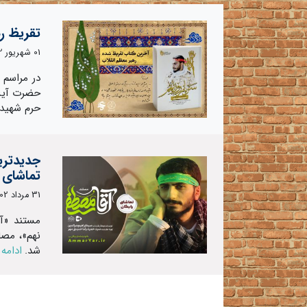
تقریظ ره
01 شهریور 1402
در مراسم 
حضرت آیت‌ا
حرم شهید
جدیدتری
تماشای ر
31 مرداد 1402
مستند «آق
نهم»، مصا
شد.
ادامه