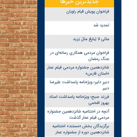
جدیدترین خبرها
فراخوان پویش قیام راویان
تمدید شد
مِثلی لا یُبایِعُ مِثلَ یَزید
فراخوان مردمی همکاری رسانه‌ای در
جنگ رمضان
شانزدهمین جشنواره مردمی فیلم عمار
«استان فارس»
دبیرِ دلیر؛ ویژه‌نامه پاسداشت علیرضا
دبیر
فرزند صبح؛ ویژه‌نامه پاسداشت استاد
بهروز افخمی
آنچه در اختتامیه شانزدهمین جشنواره
مردمی فیلم عمار گذشت
برگزیدگان بخش «مستند» اختتامیه
شانزدهمین دوره از جشنواره عمار