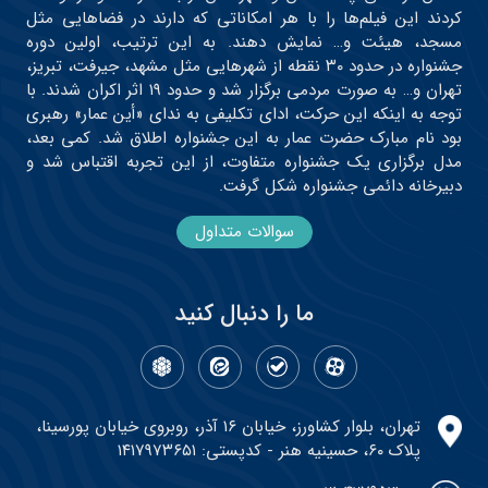
کردند این فیلم‌ها را با هر امکاناتی که دارند در فضاهایی مثل
مسجد، هیئت و… نمایش دهند. به این ترتیب، اولین دوره
جشنواره در حدود ۳۰ نقطه از شهرهایی مثل مشهد، جیرفت، تبریز،
تهران و… به صورت مردمی برگزار شد و حدود ۱۹ اثر اکران شدند. با
توجه به اینکه این حرکت، ادای تکلیفی به ندای «أین عمار» رهبری
بود نام مبارک حضرت عمار به این جشنواره اطلاق شد. کمی بعد،
مدل برگزاری یک جشنواره متفاوت، از این تجربه اقتباس شد و
دبیرخانه دائمی جشنواره شکل گرفت.
سوالات متداول
ما را دنبال کنید
تهران، بلوار کشاورز، خیابان ۱۶ آذر، روبروی خیابان پورسینا،
پلاک ۶۰، حسینیه هنر - کدپستی: ۱۴۱۷۹۷۳۶۵۱