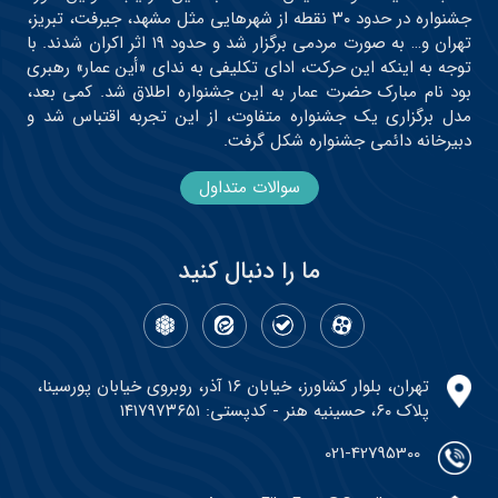
جشنواره در حدود ۳۰ نقطه از شهرهایی مثل مشهد، جیرفت، تبریز،
تهران و… به صورت مردمی برگزار شد و حدود ۱۹ اثر اکران شدند. با
توجه به اینکه این حرکت، ادای تکلیفی به ندای «أین عمار» رهبری
بود نام مبارک حضرت عمار به این جشنواره اطلاق شد. کمی بعد،
مدل برگزاری یک جشنواره متفاوت، از این تجربه اقتباس شد و
دبیرخانه دائمی جشنواره شکل گرفت.
سوالات متداول
ما را دنبال کنید
تهران، بلوار کشاورز، خیابان ۱۶ آذر، روبروی خیابان پورسینا،
پلاک ۶۰، حسینیه هنر - کدپستی: ۱۴۱۷۹۷۳۶۵۱
021-42795300