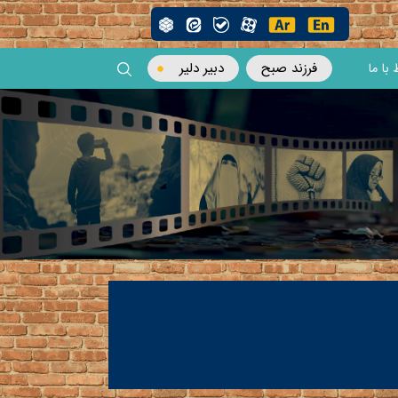
فرزند صبح
دبیر دلیر
 با ما