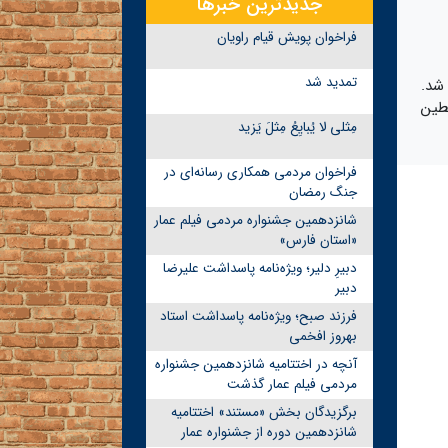
جدیدترین خبرها
فراخوان پویش قیام راویان
تمدید شد
شد.
مت و فلسطین
مِثلی لا یُبایِعُ مِثلَ یَزید
فراخوان مردمی همکاری رسانه‌ای در
جنگ رمضان
شانزدهمین جشنواره مردمی فیلم عمار
«استان فارس»
دبیرِ دلیر؛ ویژه‌نامه پاسداشت علیرضا
دبیر
فرزند صبح؛ ویژه‌نامه پاسداشت استاد
بهروز افخمی
آنچه در اختتامیه شانزدهمین جشنواره
مردمی فیلم عمار گذشت
برگزیدگان بخش «مستند» اختتامیه
شانزدهمین دوره از جشنواره عمار