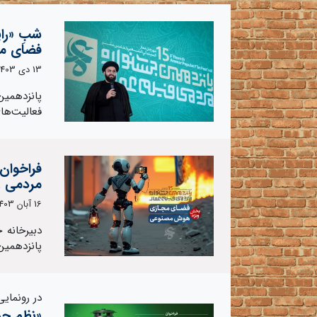
شبِ «رای
فضای م
13 دی 1403
پانزدهمین
فعالیت‌ها
فراخوان
مردمی ع
16 آبان 1403
دبیرخانه 
پانزدهمین
در رونمای
«نظم جد