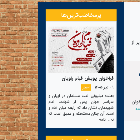
پرمخاطب‌ترین‌ها
 از
فراخوان پویش قیام راویان
09 تیر 1405
اخبار
بعثت میلیونی امت مسلمان در ایران و
وان
سراسر جهان پس از شهادت امام
شهیدمان، نشان داد که رابطه میان امام و
مه
امت، آن چنان مستحکم و عمیق است که
نه…
ادامه