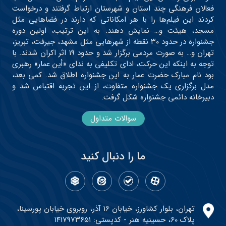
فعالان فرهنگی چند استان و شهرستان ارتباط گرفتند و درخواست
کردند این فیلم‌ها را با هر امکاناتی که دارند در فضاهایی مثل
مسجد، هیئت و… نمایش دهند. به این ترتیب، اولین دوره
جشنواره در حدود ۳۰ نقطه از شهرهایی مثل مشهد، جیرفت، تبریز،
تهران و… به صورت مردمی برگزار شد و حدود ۱۹ اثر اکران شدند. با
توجه به اینکه این حرکت، ادای تکلیفی به ندای «أین عمار» رهبری
بود نام مبارک حضرت عمار به این جشنواره اطلاق شد. کمی بعد،
مدل برگزاری یک جشنواره متفاوت، از این تجربه اقتباس شد و
دبیرخانه دائمی جشنواره شکل گرفت.
سوالات متداول
ما را دنبال کنید
تهران، بلوار کشاورز، خیابان ۱۶ آذر، روبروی خیابان پورسینا،
پلاک ۶۰، حسینیه هنر - کدپستی: ۱۴۱۷۹۷۳۶۵۱