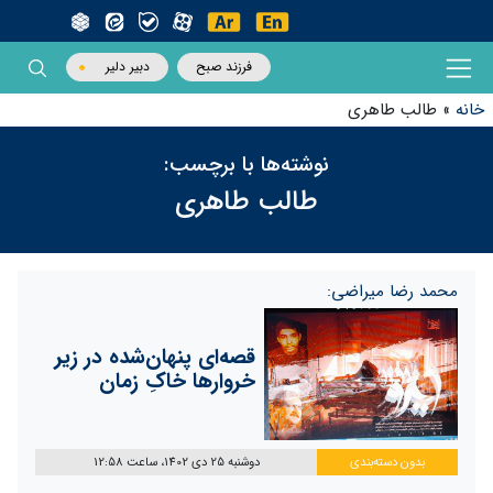
فرزند صبح
دبیر دلیر
خانه
»
طالب طاهری
نوشته‌ها با برچسب:
طالب طاهری
محمد رضا میراضی:
قصه‌ای پنهان‌شده در زیر
خروارها خاکِ زمان
بدون دسته‌بندی
دوشنبه 25 دی 1402، ساعت 12:58