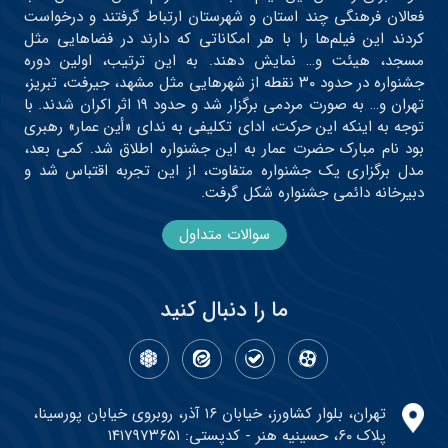
فعالان فرهنگی چند استان و شهرستان ارتباط گرفتند و درخواست
کردند این فیلم‌ها را با هر امکاناتی که دارند در فضاهایی مثل
مسجد، هیئت و… نمایش دهند. به این ترتیب، اولین دوره
جشنواره در حدود ۳۰ نقطه از شهرهایی مثل مشهد، جیرفت، تبریز،
تهران و… به صورت مردمی برگزار شد و حدود ۱۹ اثر اکران شدند. با
توجه به اینکه این حرکت، ادای تکلیفی به ندای «أین عمار» رهبری
بود نام مبارک حضرت عمار به این جشنواره اطلاق شد. کمی بعد،
مدل برگزاری یک جشنواره متفاوت، از این تجربه اقتباس شد و
دبیرخانه دائمی جشنواره شکل گرفت.
سوالات متداول
ما را دنبال کنید
تهران، بلوار کشاورز، خیابان ۱۶ آذر، روبروی خیابان پورسینا،
پلاک ۶۰، حسینیه هنر - کدپستی: ۱۴۱۷۹۷۳۶۵۱