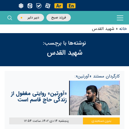
فرزند صبح
دبیر دلیر
خانه
»
شهید القدس
نوشته‌ها با برچسب:
شهید القدس
کارگردان مستند «آورتین»:
«آورتین» روایتی مغفول از
زندگی حاج قاسم است
بدون دسته‌بندی
پنجشنبه 14 دی 1402، ساعت 12:54