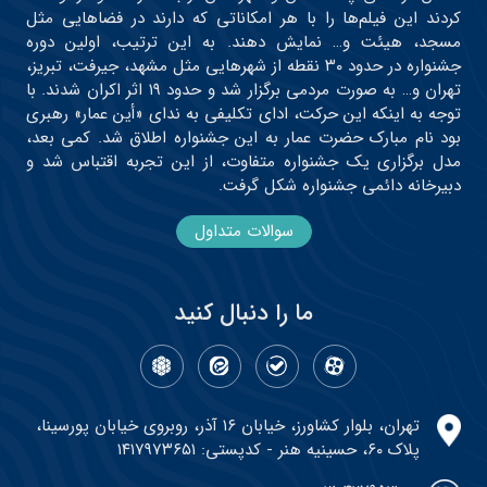
کردند این فیلم‌ها را با هر امکاناتی که دارند در فضاهایی مثل
مسجد، هیئت و… نمایش دهند. به این ترتیب، اولین دوره
جشنواره در حدود ۳۰ نقطه از شهرهایی مثل مشهد، جیرفت، تبریز،
تهران و… به صورت مردمی برگزار شد و حدود ۱۹ اثر اکران شدند. با
توجه به اینکه این حرکت، ادای تکلیفی به ندای «أین عمار» رهبری
بود نام مبارک حضرت عمار به این جشنواره اطلاق شد. کمی بعد،
مدل برگزاری یک جشنواره متفاوت، از این تجربه اقتباس شد و
دبیرخانه دائمی جشنواره شکل گرفت.
سوالات متداول
ما را دنبال کنید
تهران، بلوار کشاورز، خیابان ۱۶ آذر، روبروی خیابان پورسینا،
پلاک ۶۰، حسینیه هنر - کدپستی: ۱۴۱۷۹۷۳۶۵۱