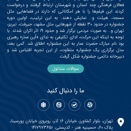
فعالان فرهنگی چند استان و شهرستان ارتباط گرفتند و درخواست
کردند این فیلم‌ها را با هر امکاناتی که دارند در فضاهایی مثل
مسجد، هیئت و… نمایش دهند. به این ترتیب، اولین دوره
جشنواره در حدود ۳۰ نقطه از شهرهایی مثل مشهد، جیرفت، تبریز،
تهران و… به صورت مردمی برگزار شد و حدود ۱۹ اثر اکران شدند. با
توجه به اینکه این حرکت، ادای تکلیفی به ندای «أین عمار» رهبری
بود نام مبارک حضرت عمار به این جشنواره اطلاق شد. کمی بعد،
مدل برگزاری یک جشنواره متفاوت، از این تجربه اقتباس شد و
دبیرخانه دائمی جشنواره شکل گرفت.
سوالات متداول
ما را دنبال کنید
تهران، بلوار کشاورز، خیابان ۱۶ آذر، روبروی خیابان پورسینا،
پلاک ۶۰، حسینیه هنر - کدپستی: ۱۴۱۷۹۷۳۶۵۱