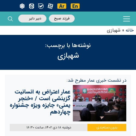
فرزند صبح
دبیر دلیر
خانه
»
شهبازی
نوشته‌ها با برچسب:
شهبازی
در نشست خبری عمار مطرح شد:
عمار اعتراض به انسانیت
گزینشی است / «خنجر
یمنی» جایزه ویژه جشنواره
چهاردهم
بدون دسته‌بندی
دوشنبه 18 دی 1402، ساعت 16:30