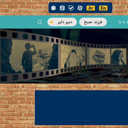
فرزند صبح
دبیر دلیر
 با ما