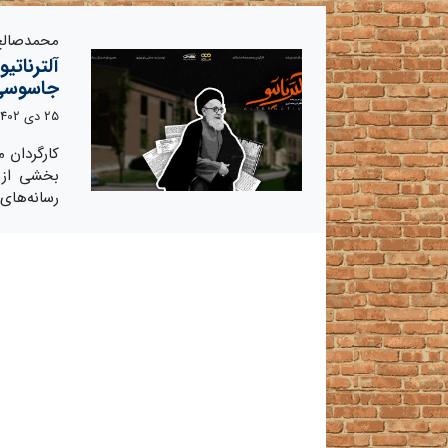
محمدصالح 
آلترناتیو
جاسوسی
25 دی 1402
کارگردان م
بخشی از ز
رسانه‌های 