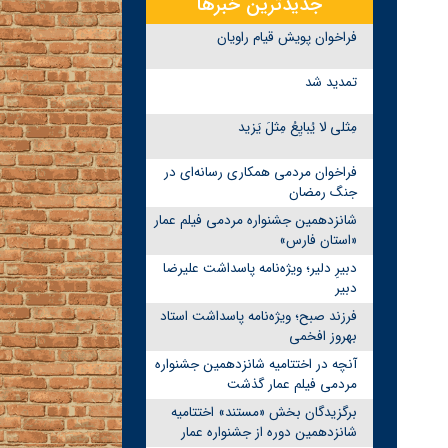
جدیدترین خبرها
فراخوان پویش قیام راویان
تمدید شد
مِثلی لا یُبایِعُ مِثلَ یَزید
فراخوان مردمی همکاری رسانه‌ای در
جنگ رمضان
شانزدهمین جشنواره مردمی فیلم عمار
«استان فارس»
دبیرِ دلیر؛ ویژه‌نامه پاسداشت علیرضا
دبیر
فرزند صبح؛ ویژه‌نامه پاسداشت استاد
بهروز افخمی
آنچه در اختتامیه شانزدهمین جشنواره
مردمی فیلم عمار گذشت
برگزیدگان بخش «مستند» اختتامیه
شانزدهمین دوره از جشنواره عمار