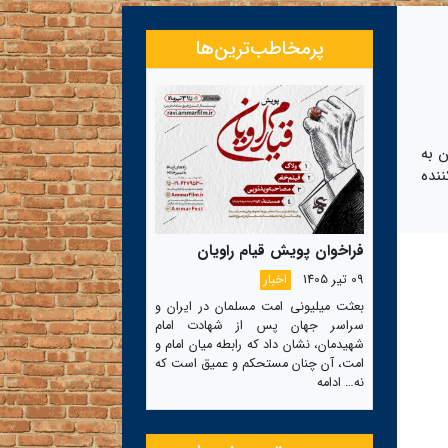
پرمخاطب‌ترین‌ها
ن به
نده
فراخوان پویش قیام راویان
09 تیر 1405
اخبار
بعثت میلیونی امت مسلمان در ایران و
سراسر جهان پس از شهادت امام
شهیدمان، نشان داد که رابطه میان امام و
امت، آن چنان مستحکم و عمیق است که
نه…
ادامه