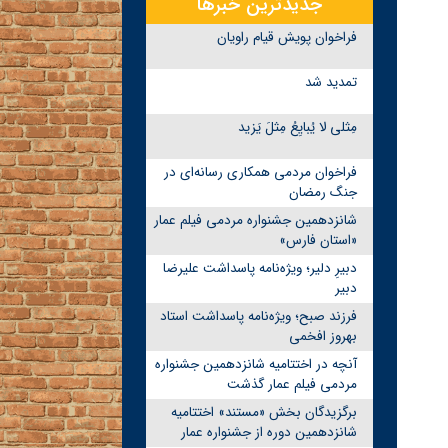
جدیدترین خبرها
فراخوان پویش قیام راویان
تمدید شد
مِثلی لا یُبایِعُ مِثلَ یَزید
فراخوان مردمی همکاری رسانه‌ای در
جنگ رمضان
شانزدهمین جشنواره مردمی فیلم عمار
«استان فارس»
دبیرِ دلیر؛ ویژه‌نامه پاسداشت علیرضا
دبیر
فرزند صبح؛ ویژه‌نامه پاسداشت استاد
بهروز افخمی
آنچه در اختتامیه شانزدهمین جشنواره
مردمی فیلم عمار گذشت
برگزیدگان بخش «مستند» اختتامیه
شانزدهمین دوره از جشنواره عمار