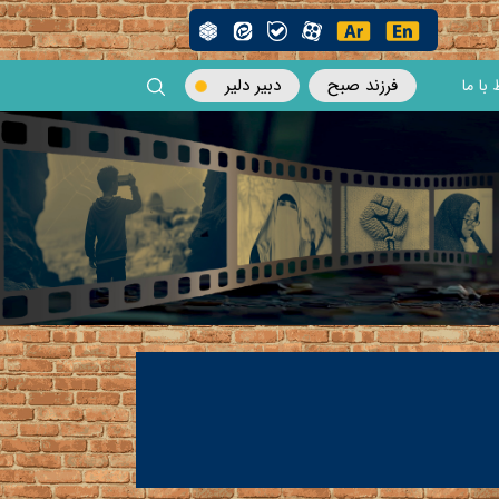
فرزند صبح
دبیر دلیر
 با ما