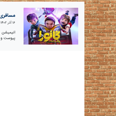
مسافری ا
16 آذر 1402
پیوست و ق