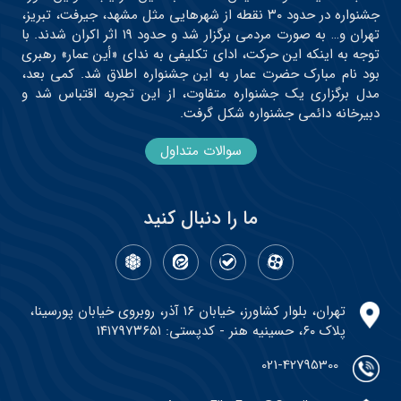
جشنواره در حدود ۳۰ نقطه از شهرهایی مثل مشهد، جیرفت، تبریز،
تهران و… به صورت مردمی برگزار شد و حدود ۱۹ اثر اکران شدند. با
توجه به اینکه این حرکت، ادای تکلیفی به ندای «أین عمار» رهبری
بود نام مبارک حضرت عمار به این جشنواره اطلاق شد. کمی بعد،
مدل برگزاری یک جشنواره متفاوت، از این تجربه اقتباس شد و
دبیرخانه دائمی جشنواره شکل گرفت.
سوالات متداول
ما را دنبال کنید
تهران، بلوار کشاورز، خیابان ۱۶ آذر، روبروی خیابان پورسینا،
پلاک ۶۰، حسینیه هنر - کدپستی: ۱۴۱۷۹۷۳۶۵۱
021-42795300