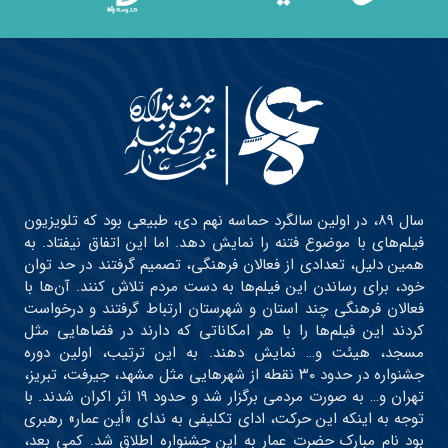
سال ۸۹، در اولین سالگرد حماسه نهم دی، طبیعی بود که تلویزیون
فیلم‌های با موضوع فتنه را نمایش دهد. اما این اتفاق نیفتاد. به
همین دلیل، تعدادی از فعالان فرهنگی، تصمیم گرفتند در حد توان
خود، برای رساندن این فیلم‌ها به دست مردم تلاش کنند. آن‌ها با
فعالان فرهنگی چند استان و شهرستان ارتباط گرفتند و درخواست
کردند این فیلم‌ها را با هر امکاناتی که دارند در فضاهایی مثل
مسجد، هیئت و… نمایش دهند. به این ترتیب، اولین دوره
جشنواره در حدود ۳۰ نقطه از شهرهایی مثل مشهد، جیرفت، تبریز،
تهران و… به صورت مردمی برگزار شد و حدود ۱۹ اثر اکران شدند. با
توجه به اینکه این حرکت، ادای تکلیفی به ندای «أین عمار» رهبری
بود نام مبارک حضرت عمار به این جشنواره اطلاق شد. کمی بعد،