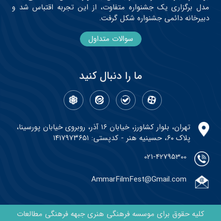
مدل برگزاری یک جشنواره متفاوت، از این تجربه اقتباس شد و
دبیرخانه دائمی جشنواره شکل گرفت.
سوالات متداول
ما را دنبال کنید
تهران، بلوار کشاورز، خیابان ۱۶ آذر، روبروی خیابان پورسینا،
پلاک ۶۰، حسینیه هنر - کدپستی: ۱۴۱۷۹۷۳۶۵۱
021-42795300
AmmarFilmFest@Gmail.com
کلیه حقوق برای موسسه فرهنگی هنری جبهه فرهنگی مطالعات