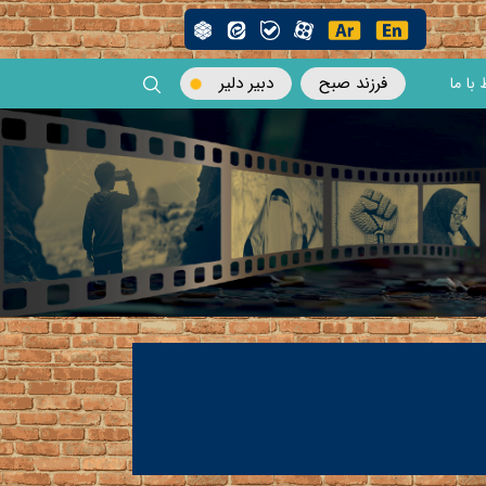
فرزند صبح
دبیر دلیر
 با ما