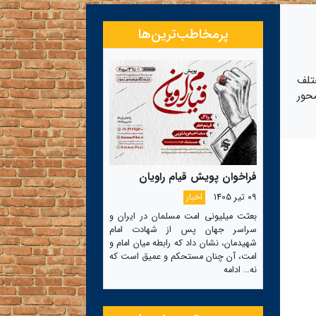
پرمخاطب‌ترین‌ها
تلف
محور
فراخوان پویش قیام راویان
09 تیر 1405
اخبار
بعثت میلیونی امت مسلمان در ایران و
سراسر جهان پس از شهادت امام
شهیدمان، نشان داد که رابطه میان امام و
امت، آن چنان مستحکم و عمیق است که
نه…
ادامه