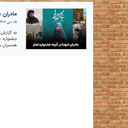
مادران ش
05 دی 1402
به گزارش 
جشنواره ع
همسران و 