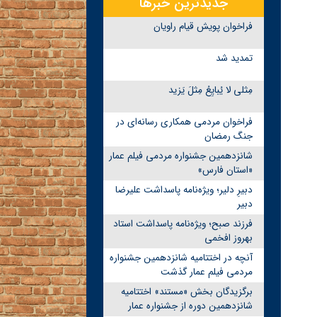
جدیدترین خبرها
فراخوان پویش قیام راویان
تمدید شد
مِثلی لا یُبایِعُ مِثلَ یَزید
فراخوان مردمی همکاری رسانه‌ای در
جنگ رمضان
شانزدهمین جشنواره مردمی فیلم عمار
«استان فارس»
دبیرِ دلیر؛ ویژه‌نامه پاسداشت علیرضا
دبیر
فرزند صبح؛ ویژه‌نامه پاسداشت استاد
بهروز افخمی
آنچه در اختتامیه شانزدهمین جشنواره
مردمی فیلم عمار گذشت
برگزیدگان بخش «مستند» اختتامیه
شانزدهمین دوره از جشنواره عمار