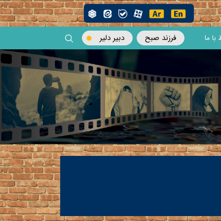
فرزند صبح
دبیر دلیر
 با ما