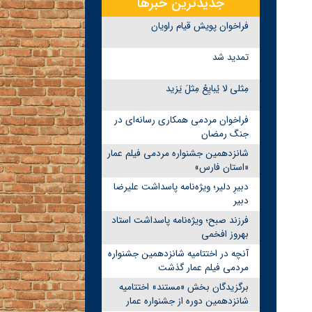
جدیدترین خبرها
فراخوان پویش قیام راویان
تمدید شد
مِثلی لا یُبایِعُ مِثلَ یَزید
فراخوان مردمی همکاری رسانه‌ای در
جنگ رمضان
شانزدهمین جشنواره مردمی فیلم عمار
«استان فارس»
دبیرِ دلیر؛ ویژه‌نامه پاسداشت علیرضا
دبیر
فرزند صبح؛ ویژه‌نامه پاسداشت استاد
بهروز افخمی
آنچه در اختتامیه شانزدهمین جشنواره
مردمی فیلم عمار گذشت
برگزیدگان بخش «مستند» اختتامیه
شانزدهمین دوره از جشنواره عمار