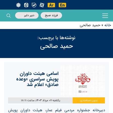
فرزند صبح
دبیر دلیر
خانه
»
حمید صالحی
نوشته‌ها با برچسب:
حمید صالحی
اسامی هیئت داوران
پویش سراسری «وعده
صادق» اعلام شد
بدون دسته‌بندی
یکشنبه 07 مرداد 1403، ساعت 18:11
دبیرخانه جشنواره مردمی فیلم عمار، هیئت داوران پویش