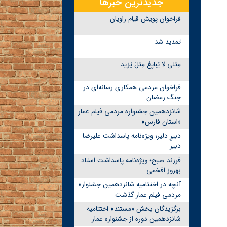
جدیدترین خبرها
فراخوان پویش قیام راویان
تمدید شد
مِثلی لا یُبایِعُ مِثلَ یَزید
فراخوان مردمی همکاری رسانه‌ای در
جنگ رمضان
شانزدهمین جشنواره مردمی فیلم عمار
«استان فارس»
دبیرِ دلیر؛ ویژه‌نامه پاسداشت علیرضا
دبیر
فرزند صبح؛ ویژه‌نامه پاسداشت استاد
بهروز افخمی
آنچه در اختتامیه شانزدهمین جشنواره
مردمی فیلم عمار گذشت
برگزیدگان بخش «مستند» اختتامیه
شانزدهمین دوره از جشنواره عمار