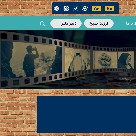
فرزند صبح
دبیر دلیر
 با ما