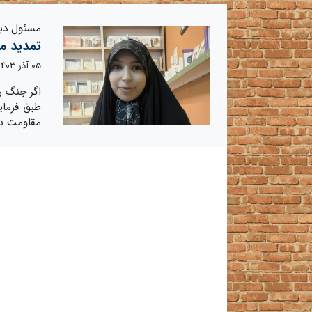
مسئول دبی
تمدید م
05 آذر 1403
اگر جنگ ر
طبق فرمای
مقاومت برد