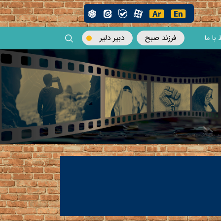
فرزند صبح
دبیر دلیر
 با ما