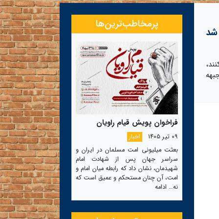
پرمخاطب‌ترین‌ها
شد
ند،
بهه
فراخوان پویش قیام راویان
09 تیر 1405
اخبار
بعثت میلیونی امت مسلمان در ایران و
سراسر جهان پس از شهادت امام
شهیدمان، نشان داد که رابطه میان امام و
امت، آن چنان مستحکم و عمیق است که
نه…
ادامه