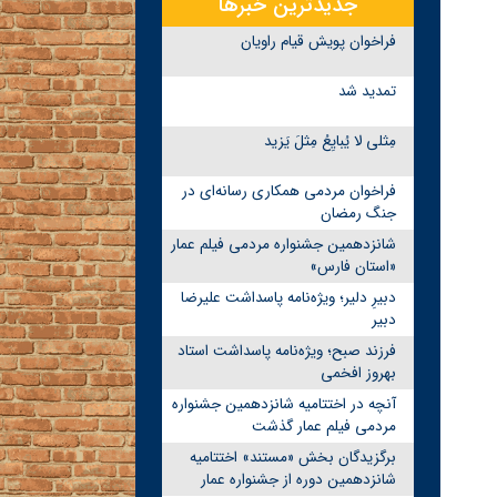
جدیدترین خبرها
فراخوان پویش قیام راویان
تمدید شد
مِثلی لا یُبایِعُ مِثلَ یَزید
فراخوان مردمی همکاری رسانه‌ای در
جنگ رمضان
شانزدهمین جشنواره مردمی فیلم عمار
«استان فارس»
دبیرِ دلیر؛ ویژه‌نامه پاسداشت علیرضا
دبیر
فرزند صبح؛ ویژه‌نامه پاسداشت استاد
بهروز افخمی
آنچه در اختتامیه شانزدهمین جشنواره
مردمی فیلم عمار گذشت
برگزیدگان بخش «مستند» اختتامیه
شانزدهمین دوره از جشنواره عمار