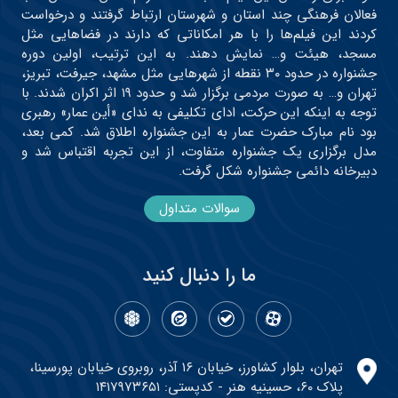
فعالان فرهنگی چند استان و شهرستان ارتباط گرفتند و درخواست
کردند این فیلم‌ها را با هر امکاناتی که دارند در فضاهایی مثل
مسجد، هیئت و… نمایش دهند. به این ترتیب، اولین دوره
جشنواره در حدود ۳۰ نقطه از شهرهایی مثل مشهد، جیرفت، تبریز،
تهران و… به صورت مردمی برگزار شد و حدود ۱۹ اثر اکران شدند. با
توجه به اینکه این حرکت، ادای تکلیفی به ندای «أین عمار» رهبری
بود نام مبارک حضرت عمار به این جشنواره اطلاق شد. کمی بعد،
مدل برگزاری یک جشنواره متفاوت، از این تجربه اقتباس شد و
دبیرخانه دائمی جشنواره شکل گرفت.
سوالات متداول
ما را دنبال کنید
تهران، بلوار کشاورز، خیابان ۱۶ آذر، روبروی خیابان پورسینا،
پلاک ۶۰، حسینیه هنر - کدپستی: ۱۴۱۷۹۷۳۶۵۱