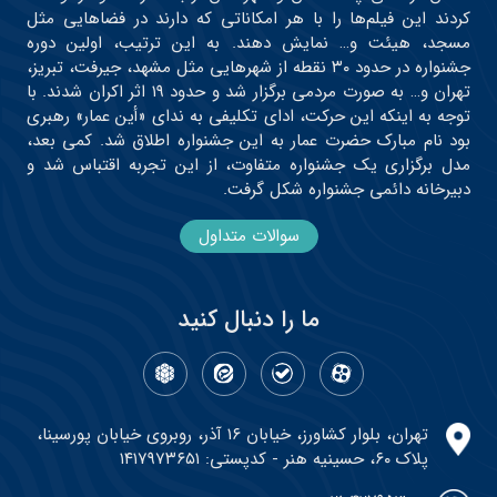
کردند این فیلم‌ها را با هر امکاناتی که دارند در فضاهایی مثل
مسجد، هیئت و… نمایش دهند. به این ترتیب، اولین دوره
جشنواره در حدود ۳۰ نقطه از شهرهایی مثل مشهد، جیرفت، تبریز،
تهران و… به صورت مردمی برگزار شد و حدود ۱۹ اثر اکران شدند. با
توجه به اینکه این حرکت، ادای تکلیفی به ندای «أین عمار» رهبری
بود نام مبارک حضرت عمار به این جشنواره اطلاق شد. کمی بعد،
مدل برگزاری یک جشنواره متفاوت، از این تجربه اقتباس شد و
دبیرخانه دائمی جشنواره شکل گرفت.
سوالات متداول
ما را دنبال کنید
تهران، بلوار کشاورز، خیابان ۱۶ آذر، روبروی خیابان پورسینا،
پلاک ۶۰، حسینیه هنر - کدپستی: ۱۴۱۷۹۷۳۶۵۱