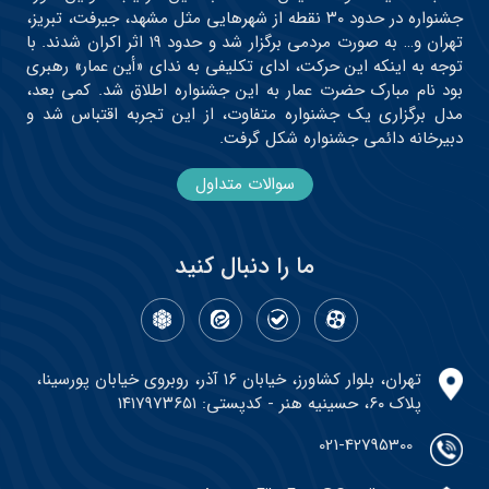
جشنواره در حدود ۳۰ نقطه از شهرهایی مثل مشهد، جیرفت، تبریز،
تهران و… به صورت مردمی برگزار شد و حدود ۱۹ اثر اکران شدند. با
توجه به اینکه این حرکت، ادای تکلیفی به ندای «أین عمار» رهبری
بود نام مبارک حضرت عمار به این جشنواره اطلاق شد. کمی بعد،
مدل برگزاری یک جشنواره متفاوت، از این تجربه اقتباس شد و
دبیرخانه دائمی جشنواره شکل گرفت.
سوالات متداول
ما را دنبال کنید
تهران، بلوار کشاورز، خیابان ۱۶ آذر، روبروی خیابان پورسینا،
پلاک ۶۰، حسینیه هنر - کدپستی: ۱۴۱۷۹۷۳۶۵۱
021-42795300