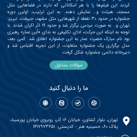
کردند این فیلم‌ها را با هر امکاناتی که دارند در فضاهایی مثل
مسجد، هیئت و… نمایش دهند. به این ترتیب، اولین دوره
جشنواره در حدود ۳۰ نقطه از شهرهایی مثل مشهد، جیرفت، تبریز،
تهران و… به صورت مردمی برگزار شد و حدود ۱۹ اثر اکران شدند. با
توجه به اینکه این حرکت، ادای تکلیفی به ندای «أین عمار» رهبری
بود نام مبارک حضرت عمار به این جشنواره اطلاق شد. کمی بعد،
مدل برگزاری یک جشنواره متفاوت، از این تجربه اقتباس شد و
دبیرخانه دائمی جشنواره شکل گرفت.
سوالات متداول
ما را دنبال کنید
تهران، بلوار کشاورز، خیابان ۱۶ آذر، روبروی خیابان پورسینا،
پلاک ۶۰، حسینیه هنر - کدپستی: ۱۴۱۷۹۷۳۶۵۱