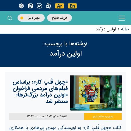
فرزند صبح
دبیر دلیر
خانه
»
اولین درآمد
نوشته‌ها با برچسب:
اولین درآمد
«چهل قُلپ کار»؛ براساس
فیلم‌های مردمی فراخوان
«اولین درآمد بزرگ‌ترها»
منتشر شد
بدون دسته‌بندی
شنبه 03 تیر 1402، ساعت 13:39
کتاب «چهل قُلپ کار» به نویسندگی مهدی پیرهادی با همکاری